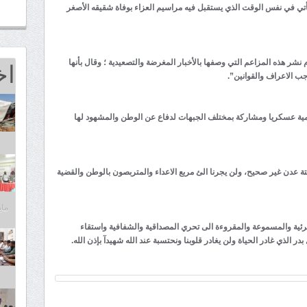
 تأتي في نفس الوقت الذي يستقبل فيه مراسيم العزاء بوفاة شقيقه الأصغر
اخ
نشر هذه المزاعم التي وصفها بالأخبار المغرضة والتصعيدية ؛ وقال بأنها
جب الاعراف والقوانين”.
امية عسكريا ومشاركة بمختلف الجبهات لدفاع عن الوطن والمشهود لها
تة عدن غير صحيح، ولن يجرنا الئ مربع الاعداء والمتربصون بالوطن والقضية
مايو 25,
لمرئية والمسموعة والمقروءة الى تحري المصداقية والشفافية واستقاء
 الذي غادر الحياة ولن يغادر قلوبنا ونحتسبة عند الله شهيدآ بإذن الله.