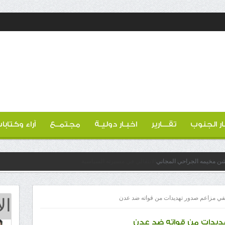
ار الجنوب
تقـــارير
اخبـار دوليـة
مجتمــع
آراء وكتابا
دشن مخيمه الجراحي المجاني
ال
نفي مزاعم صدور تهديدات من قواته ضد عدن
هديدات من قواته ضد عدن