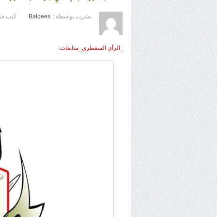
نشرت بواسطة :
Balqees
كتب في
_الرأي السقطري_متابعات: