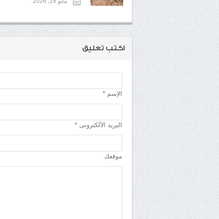
مايو 18, 2026
اكتب تعليق
الإسم *
البريد الألكترونى *
موقعك