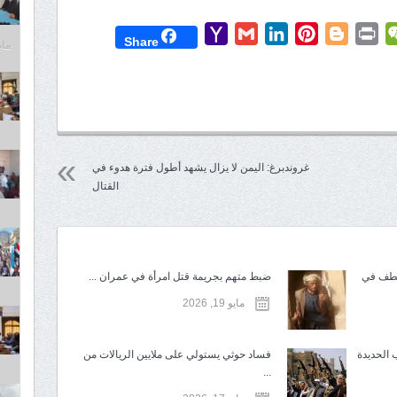
Yahoo
Gmail
LinkedIn
Pinterest
Blogger
Print
WeChat
Mess
T
Share
مايو 6,
Mail
غروندبرغ: اليمن لا يزال يشهد أطول فترة هدوء في
القتال
تطف في
ضبط متهم بجريمة قتل امرأة في عمران ...
مايو 19, 2026
 الحديدة
فساد حوثي يستولي على ملايين الريالات من
...