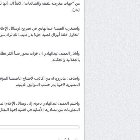
من “جهات مغرضة للفتنة والشائعات؛، لافتاً الى أنها
(بدر).
واستغرب العميد/ عبدالهادي في تصريح لوسائل الإعلام 
“تحاول خلط أوراق قضية اخونا بدر طيب الله ثراه بمو
وأشار العميد/ عبدالهادي ان قوات محور سبأ اكثر نظ
بالعقلانية والحكمة.
واضاف : مايروج له من أكاذيب لاجتياح عاصمتنا المؤق
المصيرية لاخونا بدر حسب المواثيق الدينية.
واختتم العميد/ عبدالهادي دعوته إلى وسائل الإعلام ا
المعلومات من مصادرها الأصلية في قضية اخونا البطل بدر
مشــــاركـــة