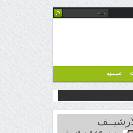
ت
فيــديو
ارشيــف
زيد النقيب: الإرادة الشعبية الجنوبية أساس