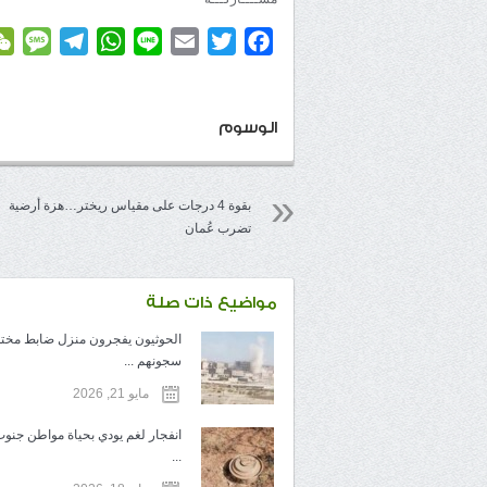
age
elegram
WhatsApp
Line
Email
Twitter
Facebook
الوسوم
بقوة 4 درجات على مقياس ريختر…هزة أرضية
تضرب عُمان
مواضيع ذات صلة
الحوثيون يفجرون منزل ضابط مخ
سجونهم ...
مايو 21, 2026
انفجار لغم يودي بحياة مواطن جنوب
...