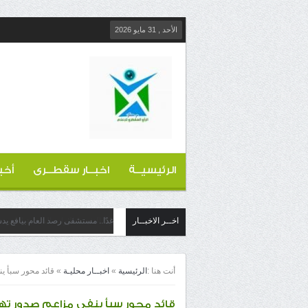
الأحد , 31 مايو 2026
الرئيسيــة
اخبــار سقطــرى
أخب
اخــر الاخبــار
غدًا.. مستشفى رصد العام بيافع ي
أنت هنا :
الرئيسية
»
اخبــار محليـة
»
قائد محور سبأ ي
قائد محور سبأ ينفي مزاعم صدور ت