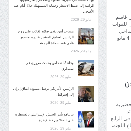
الرامية إلى ضبط الأسعار وحماية المستهلك خلال أيام عيد
الأضحى
س قاسم
مايو 29, 2026
ى للقوات
لداخل
مساجد أبين تؤدي صلاة الغائب على روح
الرئيس السابق المشير عبدربه منصور
والخارج، بمناسبة الذكرى التاسعة لإعلان عدن التاريخي 4 مايو
هادي عقب صلاة الجمعة
مايو 29, 2026
وفاة 3 أشخاص بحادث مروري في
سقطرى
مايو 29, 2026
دن
الرئيس الأمريكي يرسل مسودة اتفاق إيران
إلى إسرائيل
مايو 29, 2026
حضيرية
ئد
نتانياهو يأمر الجيش الإسرائيلي بالسيطرة
في الرابع
على 70% من قطاع غزة
 اللجنة،
مايو 29, 2026