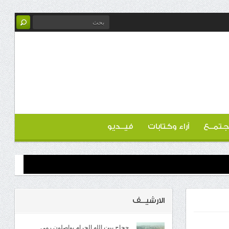
تمــع
آراء وكتابات
فيــديو
الارشيــف
حجاج بيت الله الحرام يواصلون رمي