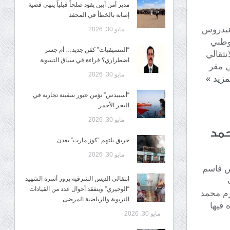
مدير أمن أبين يقود صلحاً قبلياً ينهي قضية
إصابة بالخطأ في المحفد
 عيدروس
مايو 30, 2026
لوطني
“التنسيقيات” كفن جديد… أم جسر
نتقالي
اضطراري؟ قراءة في سياق التسوية
ي مقر
مايو 30, 2026
لمزيد
»
“أسبيدس” تؤمن عبور سفينة تجارية في
البحر الأحمر
مايو 30, 2026
حمد
حريق يلتهم “كوز مارت” بعدن
مايو 30, 2026
س قاسم
انتقالي الديس الشرقية يزور أسرة الشهيد
“الوحيري” ويتفقد أحوال عدد من القيادات
كرم محمد
التربوية والرياضية المرضى
 فيها
مايو 30, 2026