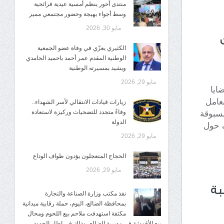
منتدى أحور ينظم أمسية عيدية فرائحية
وسط أجواء بهيجة وحضور مجتمعي مميز
مايو 30, 2026
الكثيري يعزّي في وفاة عضو الجمعية
الوطنية المقدم عمر أحمد باحميد الحامدي
ويشيد بمسيرته الوطنية
مايو 29, 2026
ايا
بعامل
زيارات قيادات الانتقالي لأسر الشهداء..
وفاءٌ متجدد للتضحيات وركيزة لاستعادة
سبوقة
الدولة
 وتلتف حول
مايو 29, 2026
الحجاج المتعجلون يؤدون طواف الوداع
مايو 29, 2026
بة
نفذ مكتب وزارة الصناعة والتجارة
بمحافظة الضالع، اليوم، حملة رقابية ميدانية
مكثفة استهدفت ملاحم بيع اللحوم ومحال
بيع الأقمشة في مديرية الضالع، وذلك في إطار الجهود