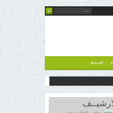
ت
فيــديو
ارشيــف
حجاج بيت الله الحرام يواصلون رمي