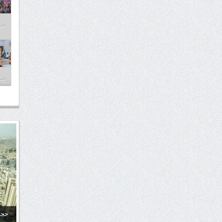
فبراير
فبراير
حجا