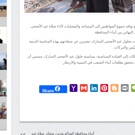
ع توافد جموع المواطنين إلى المساجد والمصليات لأداء صلاة عيد الأضحى
التهاني بين أبناء المحافظة.
ت بحلول عيد الأضحى المبارك، معبرين عن سعادتهم بهذه المناسبة الدينية
يُمن والبركات.
يكات إلى القيادة السياسية، بمناسبة حلول عيد الأضحى المبارك، متمنين أن
 تتحقق تطلعات أبناء الشعب في التنمية والازدهار.
Yahoo
Gmail
LinkedIn
Pinterest
Blogger
Print
WeChat
Mess
T
Share
Mail
مايو 30,
أبناء محافظة الضالع يؤدون شعائر صلاة عيد