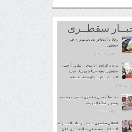
بــار سقطــرى
وفاة 3 أشخاص بحادث مروري في
سقطرى
مايو 29, 2026
برعاية الرئيس الزُبيدي .. انتقالي أرخبيل
سقطرى يعقد اجتناعُا موسعًا ويجدد
التمسك بالثوابت الوطنية الجنوبية
 2026
محافظ أرخبيل سقطرى يناقش جهود دعم
وتطوير قطاع الكهرباء
مايو 7, 2026
انتقالي سقطرى يناقش ترتيبات المشاركة
النسائية الواسعة في فعالية ذكرى إعلان