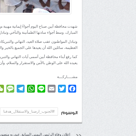
شهدت محافظة أبين صباح اليوم أجواءً إيمانية مهيبة م
المبارك، وسط أجواء سادتها الطمأنينة والتآخي وتبادل 
وتبادل المواطنون عقب صلاة العيد، التهاني والتبريكا
العظيمة، سائلين الله أن يعيدها على الجميع بالخير وال
كما رفع أبناء محافظة أبين أسمى آيات التهاني والتبر
يعيده الله على الوطن بالأمن والاستقرار والسلام، وأن
مشــــاركـــة
age
elegram
WhatsApp
Line
Email
Twitter
Facebook
#الجنوب_ارضنا_والاستقلال_هدفنا
الوسوم
إعلان وفاة الرئيس اليمني السابق عبدربه منصور