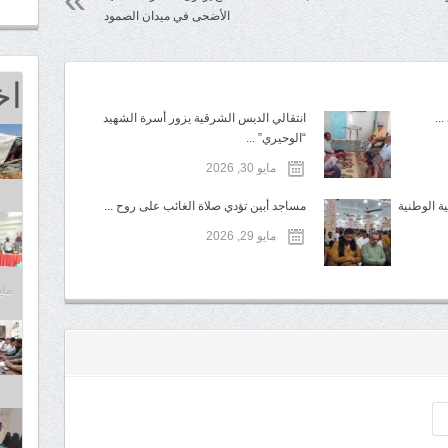
الأضحى في ميدان الصمود
اخ
..
انتقالي الديس الشرقية يزور أسرة الشهيد
“الوحيري” ...
مايو 30, 2026
ة الوطنية
مساجد أبين تؤدي صلاة الغائب على روح ...
مايو 29, 2026
مايو 25,