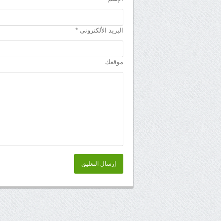
البريد الألكترونى *
موقعك
إرسال التعليق