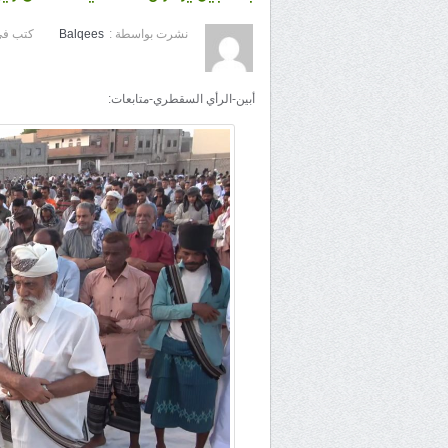
نشرت بواسطة :
Balqees
كتب في
أبين-الرأي السقطري-متابعات: