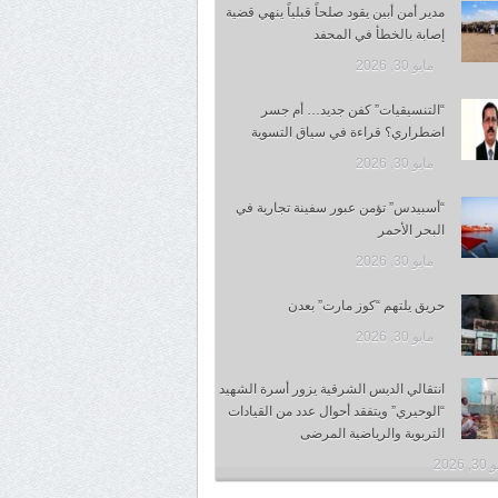
مدير أمن أبين يقود صلحاً قبلياً ينهي قضية
إصابة بالخطأ في المحفد
مايو 30, 2026
“التنسيقيات” كفن جديد… أم جسر
اضطراري؟ قراءة في سياق التسوية
مايو 30, 2026
“أسبيدس” تؤمن عبور سفينة تجارية في
البحر الأحمر
مايو 30, 2026
حريق يلتهم “كوز مارت” بعدن
مايو 30, 2026
انتقالي الديس الشرقية يزور أسرة الشهيد
“الوحيري” ويتفقد أحوال عدد من القيادات
التربوية والرياضية المرضى
 2026