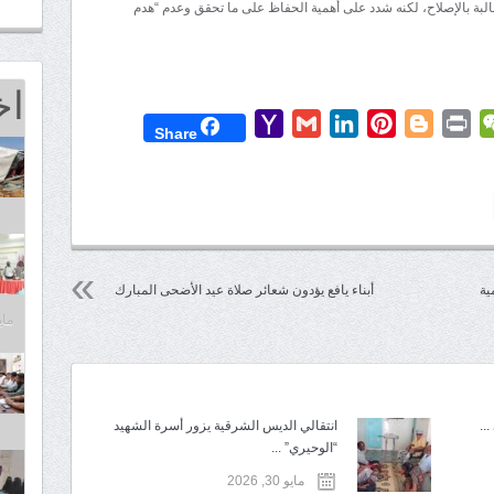
البة بالإصلاح، لكنه شدد على أهمية الحفاظ على ما تحقق وعدم “هدم
اخ
Yahoo
Gmail
LinkedIn
Pinterest
Blogger
Print
WeChat
Mess
T
Share
Mail
ية
أبناء يافع يؤدون شعائر صلاة عيد الأضحى المبارك
مايو 25,
..
انتقالي الديس الشرقية يزور أسرة الشهيد
“الوحيري” ...
مايو 30, 2026