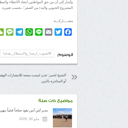
وأشار إلى أن من حق المواطنين انتقاد الأخطاء والمط
المشروع الجنوبي والبدء من الصفر”، بحسب تعبيره.
مشــــاركـــة
age
elegram
WhatsApp
Line
Email
Twitter
Facebook
#الجنوب_ارضنا_والاستقلال_هدفنا
الوسوم
الشيخ لحمر: عدن ليست منصة للانتصارات الوهم
أو المتاجرة بالدين
مواضيع ذات صلة
مدير أمن أبين يقود صلحاً قبلياً ينهي .
مايو 30, 2026