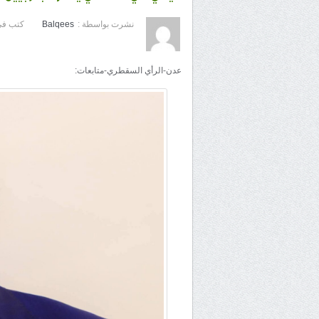
نشرت بواسطة :
Balqees
كتب في
عدن-الرأي السقطري-متابعات: