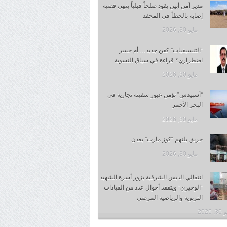
مدير أمن أبين يقود صلحاً قبلياً ينهي قضية
إصابة بالخطأ في المحفد
مايو 30, 2026
“التنسيقيات” كفن جديد… أم جسر
اضطراري؟ قراءة في سياق التسوية
مايو 30, 2026
“أسبيدس” تؤمن عبور سفينة تجارية في
البحر الأحمر
مايو 30, 2026
حريق يلتهم “كوز مارت” بعدن
مايو 30, 2026
انتقالي الديس الشرقية يزور أسرة الشهيد
“الوحيري” ويتفقد أحوال عدد من القيادات
التربوية والرياضية المرضى
 2026