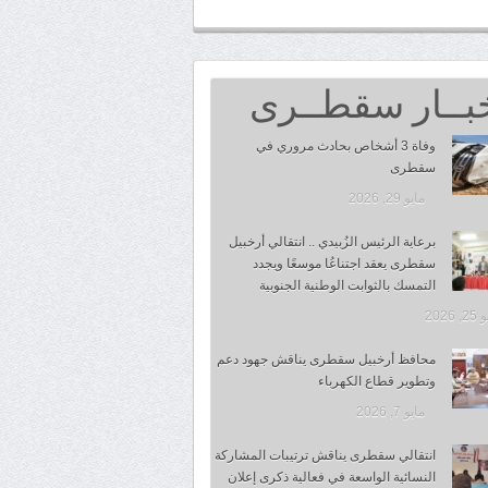
بــار سقطــرى
وفاة 3 أشخاص بحادث مروري في
سقطرى
مايو 29, 2026
برعاية الرئيس الزُبيدي .. انتقالي أرخبيل
سقطرى يعقد اجتناعُا موسعًا ويجدد
التمسك بالثوابت الوطنية الجنوبية
 2026
محافظ أرخبيل سقطرى يناقش جهود دعم
وتطوير قطاع الكهرباء
مايو 7, 2026
انتقالي سقطرى يناقش ترتيبات المشاركة
النسائية الواسعة في فعالية ذكرى إعلان