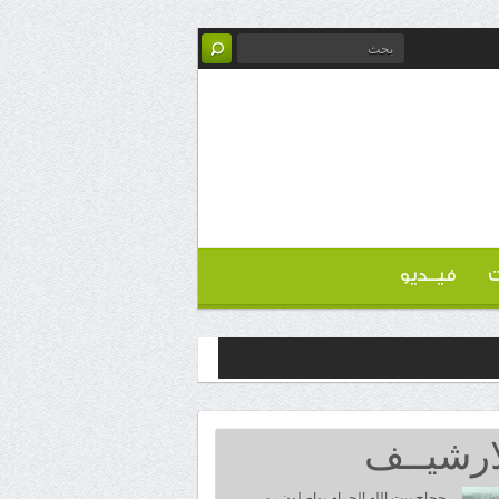
ت
فيــديو
ارشيــف
حجاج بيت الله الحرام يواصلون رمي