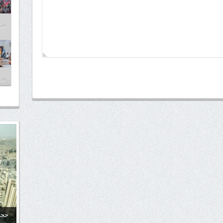
فبراير
فبراير
حجا