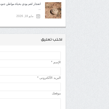
انفجار لغم يودي بحياة مواطن جنوب
...
مايو 18, 2026
اكتب تعليق
الإسم *
البريد الألكترونى *
موقعك