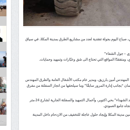
باح اليوم بجولة تفقدية لعدد من مشاريع الطرق بمدينة المكلا، في سياق
ي – جول الشفاء”
 ومتفقدًا المواقع التي تحتاج الى شق وعبّارات وتمهيد وحمايات.
 المهندس أمين بارزيق، ومدير عام مكتب الأشغال العامة والطرق المهندس
ن “بجانب إدارة المرور سابقًا” وما سيلحقها من انجاز السفلتة من مفرق
واطلع المحافظ على بدايات العمل لانجاز “جولة مسجد الشهداء” بحي اكتوبر، وأعمال التمهيد والسفلتة الجارية لشارع 24 متر
تجاه جامع العمودي.
مدينة المكلا وإيجاد حلول عاجلة للتخفيف من الازدحام داخل المدينة
مايو 30,