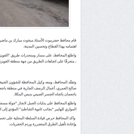
قام محافظ حضرموت الأستاذ مبخوت مبارك بن ماضي، ص
اهتمامه بهذا القطاع وتحسين المدينة.
واطلع المحافظ، على مسار ومنحدرات طريق “الغويز
، متعرفًا على اتجاهات الطريق من جهة منطقة الغويزي،
وتفقّد المحافظ، ومعه وكيل المحافظة للشؤون الفنية
صالح العمري، أعمال الرصف الجارية في منطقة باجعما
باجعمان باتجاه الجسر الصيني بديس المكلا.
الموازي للهايبر “بجانب ثانوية الشاطئ” المؤدي إلى ا
واكد المحافظ حرص قيادة السلطة المحلية على تحسين 
وإعادة تأهيل الطرق المتضررة وردم الحفريات.