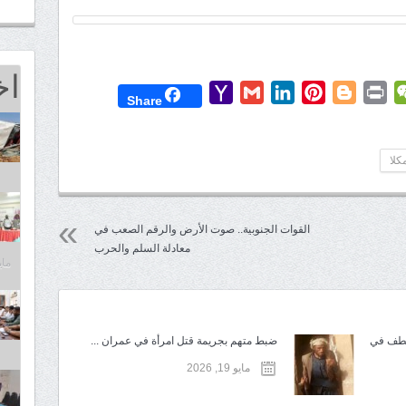
اخ
Yahoo
Gmail
LinkedIn
Pinterest
Blogger
Print
WeChat
Mess
T
Share
Mail
لا
القوات الجنوبية.. صوت الأرض والرقم الصعب في
معادلة السلم والحرب
مايو 25,
تطف في
ضبط متهم بجريمة قتل امرأة في عمران ...
مايو 19, 2026