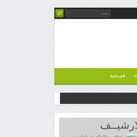
ت
فيــديو
ارشيــف
حجاج بيت الله الحرام يواصلون رمي