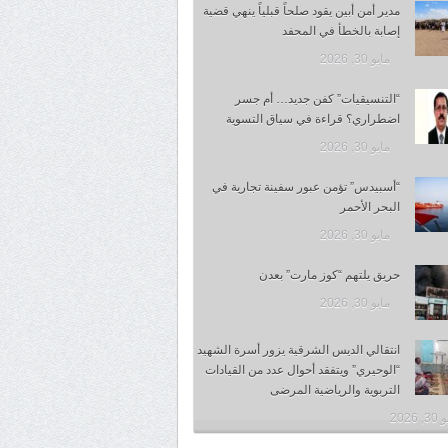
مدير أمن أبين يقود صلحاً قبلياً ينهي قضية
إصابة بالخطأ في المحفد
مايو 30, 2026
“التنسيقيات” كفن جديد… أم جسر
اضطراري؟ قراءة في سياق التسوية
مايو 30, 2026
“أسبيدس” تؤمن عبور سفينة تجارية في
البحر الأحمر
مايو 30, 2026
حريق يلتهم “كوز مارت” بعدن
مايو 30, 2026
انتقالي الديس الشرقية يزور أسرة الشهيد
“الوحيري” ويتفقد أحوال عدد من القيادات
التربوية والرياضية المرضى
 2026