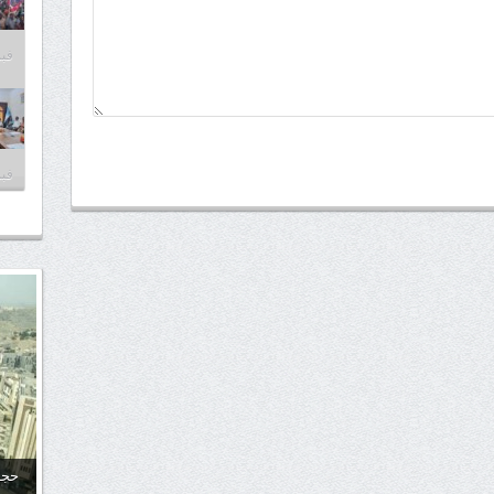
فبراير
فبراير
حجا