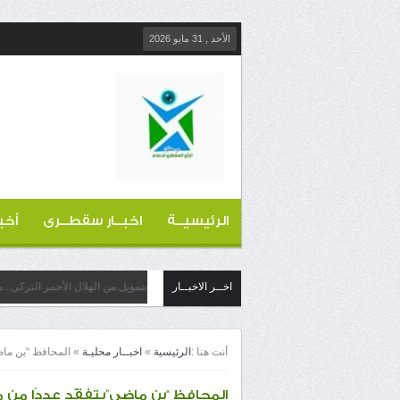
الأحد , 31 مايو 2026
الرئيسيــة
اخبــار سقطــرى
أخب
اخــر الاخبــار
بتمويل من الهلال الأحمر التركي..
أنت هنا :
الرئيسية
»
اخبــار محليـة
»
المحافظ “بن ماضي
المحافظ “بن ماضي”يتفقّد عددًا من م