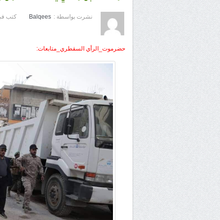
نشرت بواسطة :
Balqees
كتب في
حضرموت_الرأي السقطري_متابعات: