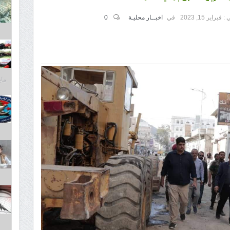
 :
فبراير 15, 2023
في
اخبــار محليـة
0
مايو 30,