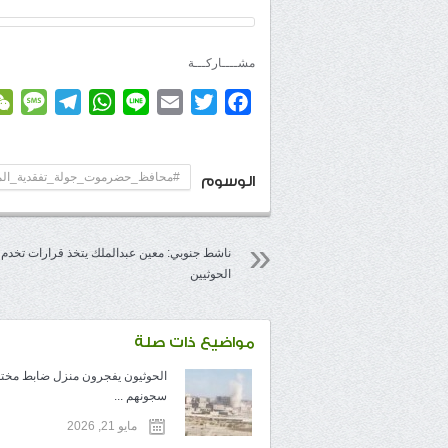
مشــــاركـــة
age
elegram
WhatsApp
Line
Email
Twitter
Facebook
#محافظ_حضرموت_جولة_تفقدية_المك
الوسوم
ناشط جنوبي: معين عبدالملك يتخذ قرارات تخدم
الحوثيين
مواضيع ذات صلة
الحوثيون يفجرون منزل ضابط مخ
سجونهم ...
مايو 21, 2026