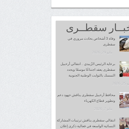
بــار سقطــرى
وفاة 3 أشخاص بحادث مروري في
سقطرى
مايو 29, 2026
برعاية الرئيس الزُبيدي .. انتقالي أرخبيل
سقطرى يعقد اجتناعُا موسعًا ويجدد
التمسك بالثوابت الوطنية الجنوبية
 2026
محافظ أرخبيل سقطرى يناقش جهود دعم
وتطوير قطاع الكهرباء
مايو 7, 2026
انتقالي سقطرى يناقش ترتيبات المشاركة
النسائية الواسعة في فعالية ذكرى إعلان