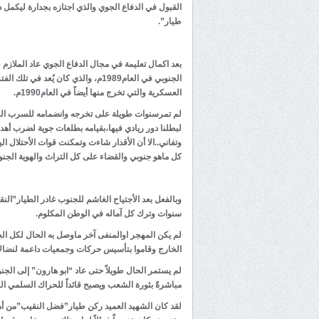
القبول في الدفاع الجوي والذي اجتازه بجدارة ليكمل د
طيار”.
بعد اكمال تعليمة في مجال الدفاع الجوي عاد الملازم
الجنوبي في العام1989م، والذي كان 
العسكرية والتي تخرج منها أيضاً في العام1990م.
لبطلنا دور ريادي فيها،بقيامه بطلعات جوية لضرب أهدا
وتفاني..الا أن الأقدار شاءت وتمكنت قوات الأحتلال ا
كل ماهو جنوبي والقضاء على كل التراث والهوية الجنوب
وبالفعل بعد الأجتياح الغاشم للجنوب غادر الطيار”ا
سنوات وترك كل آماله في الوطن المكلوم.
لم يكن المهجر اوالمنفى آخر ماوصل به الحال لكل الج
الخارج وقاموا بتأسيس حركات وجمعيات داعمة لنضال
مباشرةً بثورة الشعب ويصبح قائداً للحراك السلمي ا
لقد كان الشهيد العميد ركن طيار”فضل النقيب”من أهم