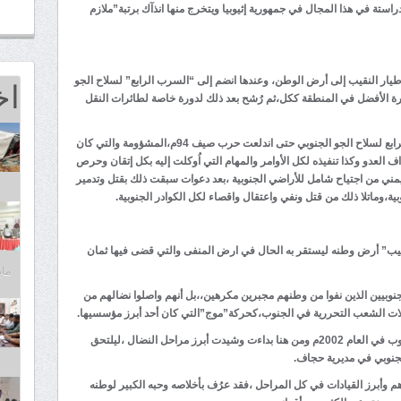
راستة في هذا المجال في جمهورية إثيوبيا ويتخرج منها انذآك برتبة”ملازم
اخ
 طيار النقيب إلى أرض الوطن، وعندها انضم إلى “السرب الرابع” لسلاح الجو
يُعد في تلك الفترة الأفضل في المنطقة ككل،ثم رُشح بعد ذلك لدورة خاصة لطائرات النقل
لم تمرسنوات طويلة على تخرجه وانضمامه للسرب الرابع لسلاح الجو الجنوبي حتى اندلعت حرب صيف 94م،المشؤومة والتي كان
ف العدو وكذا تنفيذه لكل الأوامر والمهام التي اُوكلت إليه بكل إتقان وحرص
ليمني من اجتياح شامل للأراضي الجنوبية ،بعد دعوات سبقت ذلك بقتل وتدمير
ية،وماتلا ذلك من قتل ونفي واعتقال واقصاء لكل الكوادر الجنوبية.
لنقيب” أرض وطنه ليستقر به الحال في ارض المنفى والتي قضى فيها ثمان
مايو 25,
نوبيين الذين نفوا من وطنهم مجبرين مكرهين،،بل أنهم واصلوا نضالهم من
ات الشعب التحررية في الجنوب،كحركة”موج”التي كان أحد أبرز مؤسسيها.
لم يستمر الحال طويلاً حتى عاد “ابو هارون” إلى الجنوب في العام 2002م ومن هنا بداءت وشيدت أبرز مراحل النضال ،ليلتحق
لجنوبي في مديرية حجاف.
 وأبرز القيادات في كل المراحل ،فقد عرُف بأخلاصه وحبه الكبير لوطنه