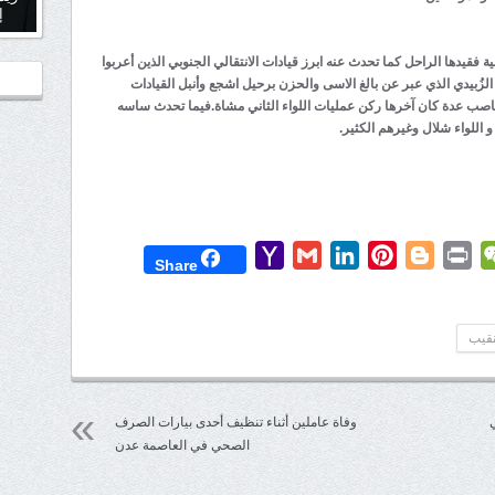
إ
فقيدها الراحل كما تحدث عنه ابرز قيادات الانتقالي الجنوبي الذين أعربوا
زُبيدي الذي عبر عن بالغ الاسى والحزن برحيل اشجع وأنبل القيادات
ناصب عدة كان آخرها ركن عمليات اللواء الثاني مشاة.فيما تحدث ساسه
و اللواء شلال وغيرهم الكثير.
Yahoo
Gmail
LinkedIn
Pinterest
Blogger
Print
WeChat
Mess
T
Share
Mail
نقيب
وفاة عاملين أثناء تنظيف أحدى بيارات الصرف
الصحي في العاصمة عدن