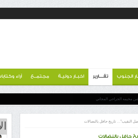
ار الجنوب
تقـــارير
اخبـار دوليـة
مجتمــع
آراء وكتابا
دشن مخيمه الجراحي المجاني
ال
ضل النقيب”… تاريخ حافل بالنضالات
خ حافل بالنضالات