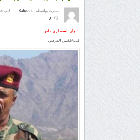
نشرت بواسطة :
Balqees
كتب في
0
_الرأي السقطري-خاص:
كتب/بلقيس المرهبي