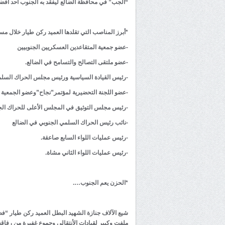
“الجب” في محافظة الضالع ليفقد به الجنوب أحد أفضل ر
*أبرز المناصب التي تقلدها العميد ركن طيار خلال مسي
-عضو جمعية المتقاعدين العسكريين الجنوبيين
-عضو ملتقى التصالح والتسامح في الضالع.
-رئيس القيادة السياسية ورئيس مجلس الحراك السلمي ا
-عضو اللجنة التحضيرية لمؤتمر”نجاح”وعضو الجمعية ا
-رئيس مجلس التوثيق في المجلس الأعلى للحراك الج
-نائب رئيس الحراك السلمي الجنوبي في الضالع
-رئيس عمليات اللواء السابع صاعقة.
-رئيس عمليات اللواء الثاني مشاة.
*الحزن يعم الجنوب….
شيع الآلاف جنازة الشهيد البطل العميد ركن طيار 
ملفت وكبير لقيادات الأنتقالي وجموع غفيرة من رفاقه