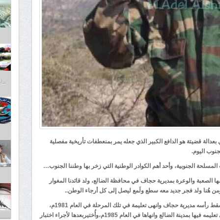
مايو 30,
بعدالة قضيتة هو الدافع الكبير الذي جعله يمر بمنعطفات تأريخية مفصلية
جنوب اليوم.
 المسلحة الجنوبية، وأحد أهم الكوادر الوطنية التي زخر بها وطننا الجنوب…
ا الصعبة والوعرة بمديرية حجاف في محافظة الضالع، ولد قائدنا المغوار
 هُنا ولد فجر جديد معه سطع ولَمع ليصل إلى كل أرجاء الوطن..
التحق النقيب بأحدى مدارس التعليم الأساسي في مسقط رأسه مديرية حجاف وانهى تعليمة في تلك المرحلة في العام 1981م،
بكل تفوق وتميز،ثم انتقل الى الثانوية العامة التي تلقى تعليمه فيها بمدينة الضالع وانهاها في العام 1985م،وأُختيربعدها لأجراء اختبار