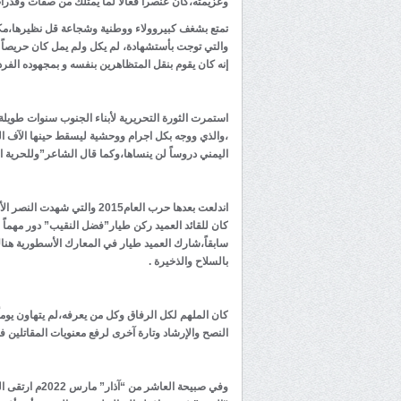
وعزيمته،كان عنصراً فعالاً لما يمتلك من صفات وقدرات
تمتع بشغف كبيروولاء ووطنية وشجاعة قل نظيرها،مكن
والتي توجت بأستشهادة، لم يكل ولم يمل كان حريصاً
إنه كان يقوم بنقل المتظاهرين بنفسه و بمجهوده الفر
استمرت الثورة التحريرية لأبناء الجنوب سنوات طويلة
،والذي ووجه بكل اجرام ووحشية ليسقط حينها الآف ال
اليمني دروساً لن ينساها،وكما قال الشاعر”وللحرية الح
اندلعت بعدها حرب العام2015 و
كان للقائد العميد ركن طيار”فضل النقيب” دور مهماً في
سابقاً،شارك العميد طيار في المعارك الأسطورية هنا
بالسلاح والذخيرة .
كان الملهم لكل الرفاق وكل من يعرفه،لم يتهاون يوما
النصح والإرشاد وتارة آخرى لرفع معنويات المقاتلين 
وفي صبيحة الع