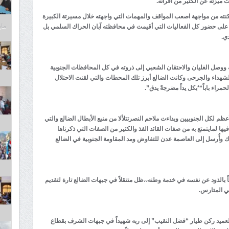
 ميزته عن الكثير من أقرانه.
ته من مواجهة اصعب المواقف والمهمات التي واجهته خلال مسيرتة الكبيرة
مايو 6,
 على حضور كل الفعاليات التي أقيمت في محافظته آبان الحراك السلمي بل
دي.
 ووصل الغليان والاحتقان الشعبي إلى ذروته في كل المحافظات الجنوبية
شهداء والجرحى وكانت الضالع أبرز تلك المحطات والتي لقنت الاحتلال
مراء باباً**بكل يداً مضرجةً يدق”.
التي شهدت النصر الأعظم لكل الجنوبيين وبداءت ملاحم النصرتتلألا من منبع الأبطال الضالع والتي
ها لمايتمتع به من صفات القائد الفذ والكثير من الصفات التي ذكرناها
ك وأُرسل إلى العاصمة عدن للتفاوض ومد المقاومة الجنوبية في الضالع
ً بالذود عن نفسه في خدمة وطنه،،ظل متنقلاً في جبهات الضالع تارة لتقديم
في المتارس.
اشر من “آذار” مارس 2022م ارتقى العميد ركن طيار “فضل النقيب” إلى ربه شهيداً في جبهات الشرف بقطاع