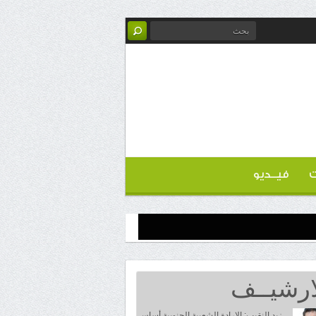
ت
فيــديو
ارشيــف
زيد النقيب: الإرادة الشعبية الجنوبية أساس