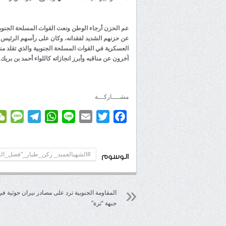
عم الحزن أرجاء الوطن ونعت القوات المسلحة الجنوبية 
عن حزنهم الشديد لفقدانه، وكان على رأسهم الرئيس ال
العسكرية في القوات المسلحة الجنوبية والذي تقلد م
آخرون عن مناقبه وأبرز انجازاته كاللواء أحمد بن بريك 
مشــــاركـــة
age
elegram
WhatsApp
Line
Email
Twitter
Facebook
#الشهيالعميد_ ركن_طيار_"فضل_ال
الوسوم
المقاومة الجنوبية ترد على مصادر نيران حوثية في
جبهة “ثرة”