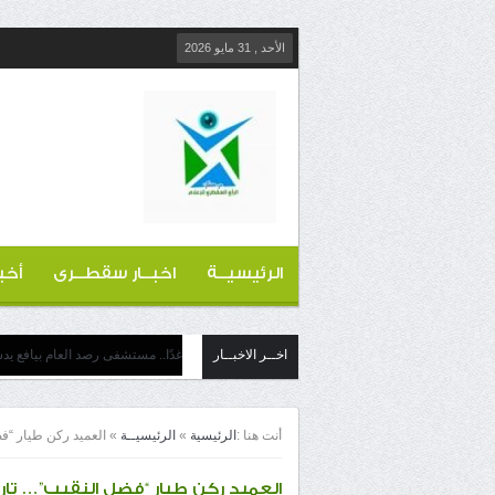
الأحد , 31 مايو 2026
الرئيسيــة
اخبــار سقطــرى
أخب
اخــر الاخبــار
غدًا.. مستشفى رصد العام بيافع ي
أنت هنا :
الرئيسية
»
الرئيسيــة
»
العميد ركن طيار “ف
العميد ركن طيار “فضل النقيب”… تاري