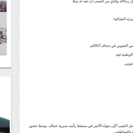
جالاته والذي من الصعب أن تجد له بديلاً.
فبراير
رته النضالية:
لجنوبي في جحاف2007م.
فبراير
لوطنية فيه.
نوبي.
“فضل النقيب”إلى مثواه الأخير في مسقط رأسه مديرية حجاف ،وسط حضور
زيد
 والمواطنين.