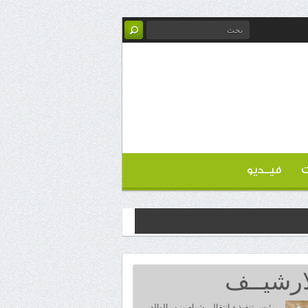
ت
فيــديو
ارشيــف
رئيس تنفيذية انتقالي شبام يزور الوالد