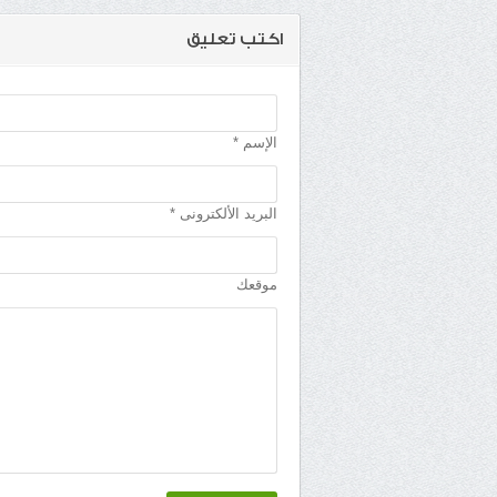
اكتب تعليق
الإسم *
البريد الألكترونى *
موقعك