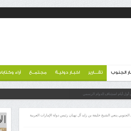
ار الجنوب
تقـــارير
اخبـار دوليـة
مجتمــع
آراء وكتابا
 أول أيام استئناف الدوام الرسمي
ال
الجنوبي ينعي الشيخ خليفة بن زايد آل نهيان رئيس دولة الإمارات العربية