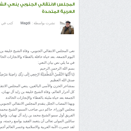
المجلس الانتقالي الجنوبي ينعي الشي
العربية المتحدة
نشرت بواسطة :
Magdi
كتب في :
نعى المجلس الانتقالي الجنوبي، وفاة الشيخ خليفة بن زا
اليوم الجمعة، بعد حياة حافلة بالعطاء والانجازات الخال
في ما يلي نص بيان النعي:
بسم الله الرحمن الرحيم
{يَا أَيَّتُهَا النَّفْسُ الْمُطْمَئِنَّةُ ارْجِعِي إِلَى رَبِّكِ رَاضِيَةً مَرْ
صدق الله العظيم
بمشاعر الحزن والأسى البالغين، ينعي المجلس الانتقال
كل أحرار العالم، وفاة الشيخ خليفة بن زايد آل نهيان، ر
الجمعة بعد حياة مليئة بالعطاء والإنجازات الخالدة.
وبهذا المصاب الجلل يتقدم المجلس الانتقالي الجنوبي 
مجلس الوزراء، حاكم دبي صاحب السمو الشيخ محمد بن 
الفريق أول سمو الشيخ محمد بن زايد آل نهيان، وإخوا
سائلين المولى تعالى أن يتغمد الفقيد بواسع رحمته، و
لقد خسرت الأمة العربية والاسلامية وخسر العالم أجمع