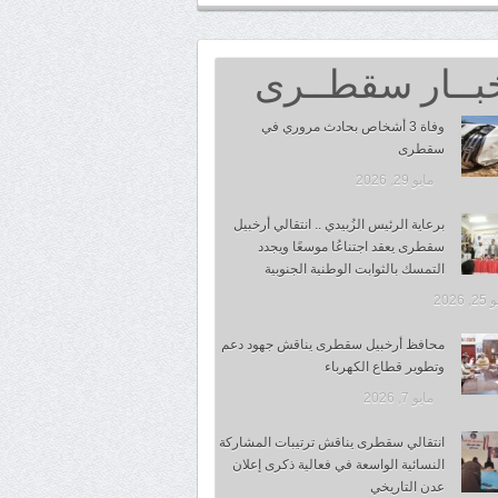
بــار سقطــرى
وفاة 3 أشخاص بحادث مروري في
سقطرى
مايو 29, 2026
برعاية الرئيس الزُبيدي .. انتقالي أرخبيل
سقطرى يعقد اجتناعُا موسعًا ويجدد
التمسك بالثوابت الوطنية الجنوبية
 2026
محافظ أرخبيل سقطرى يناقش جهود دعم
وتطوير قطاع الكهرباء
مايو 7, 2026
انتقالي سقطرى يناقش ترتيبات المشاركة
النسائية الواسعة في فعالية ذكرى إعلان
عدن التاريخي