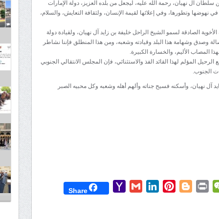
بن سلطان آل نهيان، رحمة الله عليه، ليجعل من بلده العزيز، دولة الإمارات
 في نهوضها وتطورها، وفي إعلائها لقيمة الإنسان، ولثقافة التعايش، والسلام،
لأخوية الصادقة لسمو الشيخ الراحل خليفة بن زايد آل نهيان، ولقيادة دولة
صالة وصدق وشهامة هذا البلد وقيادته وشعبه، ومن هذا المنطلق فإننا نشاطر
هذا المصاب الأليم، والخسارة الكبيرة.
رحيل المؤلم لهذا القائد الفذ والاستثنائي، فإن المجلس الانتقالي الجنوبي
ات الجنوب.
ايد آل نهيان، وأسكنه فسيح جناته وألهم أهله وشعبه وكل محبيه الصبر
Yahoo
Gmail
LinkedIn
Pinterest
Blogger
Print
WeChat
Mess
T
Share
Mail