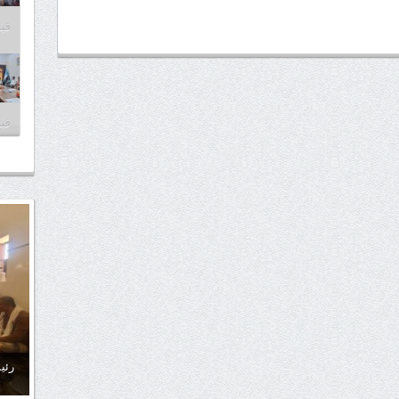
فبراير
فبراير
رئي