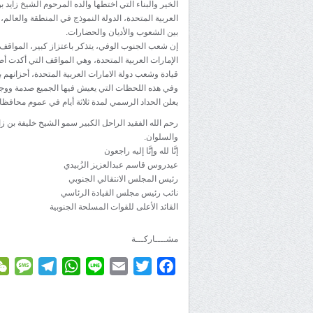
الخير والبناء التي اختطها والده المرحوم الشيخ زايد 
العربية المتحدة، الدولة النموذج في المنطقة والعالم،
بين الشعوب والأديان والحضارات.
إن شعب الجنوب الوفي، يتذكر باعتزاز كبير، المواقف ا
الإمارات العربية المتحدة، وهي المواقف التي أكدت أ
قيادة وشعب دولة الامارات العربية المتحدة، أحزانهم ب
وفي هذه اللحظات التي يعيش فيها الجميع صدمة ووجع ال
يعلن الحداد الرسمي لمدة ثلاثة أيام في عموم محافظ
رحم الله الفقيد الراحل الكبير سمو الشيخ خليفة بن ز
والسلوان.
إنَّا لله وإنَّا إليه راجعون
عيدروس قاسم عبدالعزيز الزُبيدي
رئيس المجلس الانتقالي الجنوبي
نائب رئيس مجلس القيادة الرئاسي
القائد الأعلى للقوات المسلحة الجنوبية
مشــــاركـــة
age
elegram
WhatsApp
Line
Email
Twitter
Facebook