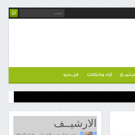
تمــع
آراء وكتابات
فيــديو
الارشيــف
عدن تقتل بحرب الخدمات.. وقيادة التحالف