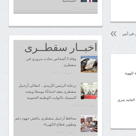
السياسية
مايو 31, 2026
 في أبين
اخبــار سقطــرى
وفاة 3 أشخاص بحادث مروري في
سقطرى
 للهوية
مايو 29, 2026
برعاية الرئيس الزُبيدي .. انتقالي أرخبيل
سقطرى يعقد اجتناعُا موسعًا ويجدد
التمسك بالثوابت الوطنية الجنوبية
 العامة يعزي
مايو 25, 2026
محافظ أرخبيل سقطرى يناقش جهود دعم
وتطوير قطاع الكهرباء
مايو 7, 2026