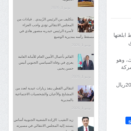
يونيو 1, 2026
بتكليف من الرئيس الزُبيدي .. قيادات من
المجلس الانتقالي تؤدي واجب العزاء
لأسرة الرئيس عبدربه منصور هادي في
ابلغتها
مسقط رأسه بمديرية الوضيع
بق
يونيو 1, 2026
القائم بأعمال الأمين العام للأمانة العامة
ك، وهو
يعزي في وفاة السياسي الجنوبي أنيس
شركة
حسن يحيى
يونيو 1, 2026
وحسب السعر الجديد، يكون سعر البترول 20 لتر 27000ريال يمني، بزيادة 2000ريال
انتقالي القطن ينفذ زيارات عيدية لعدد من
المشايخ والأعيان والشخصيات الاجتماعية
بالمديرية
يونيو 1, 2026
زيد النقيب: الإرادة الشعبية الجنوبية أساس
S
يستند إليه المجلس الانتقالي في مسيرته