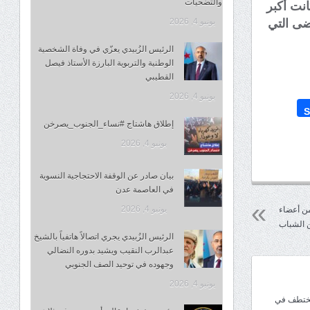
والتضحيات
انت أكبر
يونيو 4, 2026
ضى التي
الرئيس الزُبيدي يعزّي في وفاة الشخصية
الوطنية والتربوية البارزة الأستاذ فيصل
القطيبي
يونيو 4, 2026
S
إطلاق هاشتاج #نساء_الجنوب_يصرخن
يونيو 4, 2026
بيان صادر عن الوقفة الاحتجاجية النسوية
في العاصمة عدن
يونيو 4, 2026
من أعضاء
ن الشباب
الرئيس الزُبيدي يجري اتصالاً هاتفياً بالشيخ
عبدالرب النقيب ويشيد بدوره النضالي
وجهوده في توحيد الصف الجنوبي
يونيو 4, 2026
مختطف في