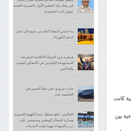
في وفاة رائد التعليم الأول بالمديرية الفقيه
عوض ثابت السعيدي
يونيو 5, 2026
بدء شحن النفط الخام من شبوة إلى عدن
لدعم الكهرباء
يونيو 5, 2026
هرهرة يدين الحملة الاعلامية المغرضة
المستهدفة القياديين في الانتقالي النقيب
والحالمي
يونيو 5, 2026
حادث مروري على خط الجسر في
العاصمة عدن
ية كانت
يونيو 5, 2026
الحالمي: يافع ستظل حصناً للهوية الجنوبية
جية بين
ومنارة للنضال الوطني وسنمضي على
درب الشهداء مهما بلغت التحديات