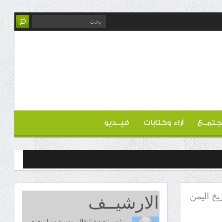
تمــع
آراء وكتابات
فيــديو
الارشيــف
خ اليمن
رئيس تنفيذية انتقالي مديرية سرار يعزي