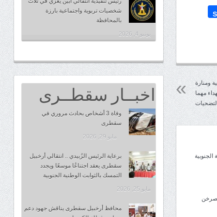
رئيس تنفيذية انتقالي أبين يعزي في ثلاث
شخصيات تربوية واجتماعية بارزة
S
بالمحافظة
يونيو 4, 2026
ية ومنارة
اخبــار سقطــرى
اء مهما
التضحيات
وفاة 3 أشخاص بحادث مروري في
سقطرى
مايو 29, 2026
 الجنوبية
برعاية الرئيس الزُبيدي .. انتقالي أرخبيل
سقطرى يعقد اجتناعُا موسعًا ويجدد
التمسك بالثوابت الوطنية الجنوبية
مايو 25, 2026
يصرخن
محافظ أرخبيل سقطرى يناقش جهود دعم