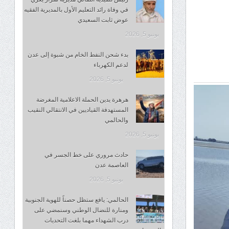
في وفاة رائد التعليم الأول بالمديرية الفقيه
عوض ثابت السعيدي
يونيو 5, 2026
بدء شحن النفط الخام من شبوة إلى عدن
لدعم الكهرباء
يونيو 5, 2026
هرهرة يدين الحملة الاعلامية المغرضة
المستهدفة القياديين في الانتقالي النقيب
والحالمي
يونيو 5, 2026
حادث مروري على خط الجسر في
العاصمة عدن
يونيو 5, 2026
الحالمي: يافع ستظل حصناً للهوية الجنوبية
ومنارة للنضال الوطني وسنمضي على
درب الشهداء مهما بلغت التحديات