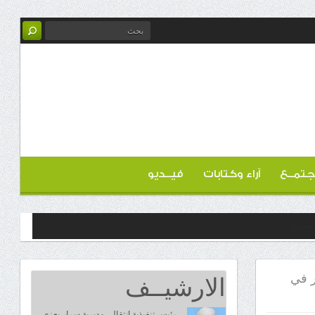
تمــع
آراء وكتابات
فيــديو
الارشيــف
 في
رئيس تنفيذية انتقالي مديرية سرار يعزي