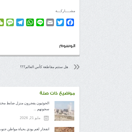
مشــــاركـــة
age
elegram
WhatsApp
Line
Email
Twitter
Facebook
الوسوم
هل ستتم مقاطعة كأس العالم؟؟؟
مواضيع ذات صلة
الحوثيون يفجرون منزل ضابط مخ
سجونهم ...
مايو 21, 2026
انفجار لغم يودي بحياة مواطن جنوب