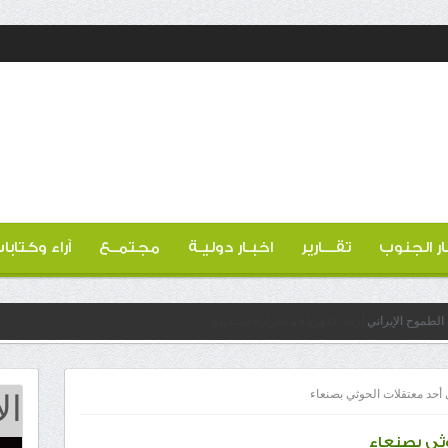
ار الجنوب
تقـــارير
اخبـار دوليـة
مجتمــع
آراء وكتابا
الطموح الإيراني
ال
 أحد معتقلات الحوثي بصنعاء
ثي بصنعاء