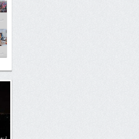
فبراير
فبراير
ارتف