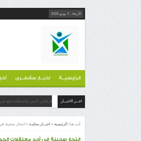
الأربعاء , 3 يونيو 2026
الرئيسيــة
اخبــار سقطــرى
أخب
اخــر الاخبــار
قرقاش: اليمن والمنطقة تدفع ثمن 
أنت هنا :
الرئيسية
»
اخبــار محليـة
»
انتحار سجينة في
انتحار سجينة في أحد معتقلات الحو