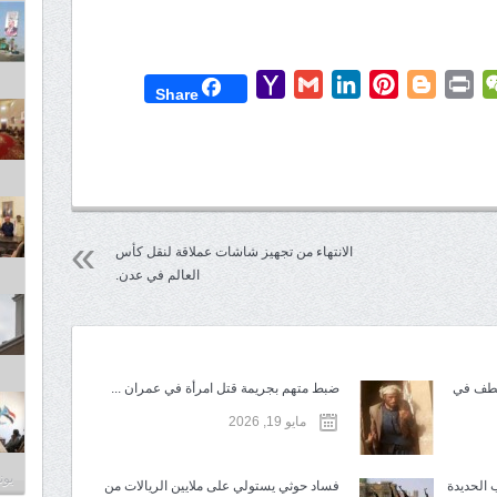
Yahoo
Gmail
LinkedIn
Pinterest
Blogger
Print
WeChat
Mess
T
Share
Mail
الانتهاء من تجهيز شاشات عملاقة لنقل كأس
العالم في عدن.
تطف في
ضبط متهم بجريمة قتل امرأة في عمران ...
مايو 19, 2026
يونيو 2
 الحديدة
فساد حوثي يستولي على ملايين الريالات من