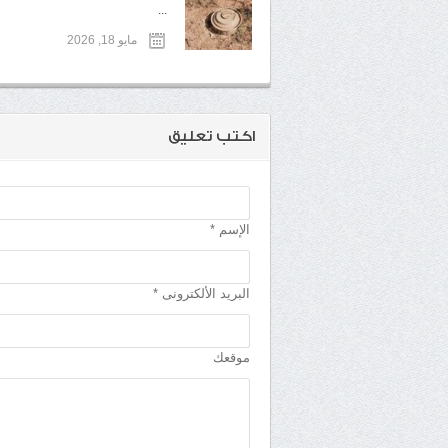
...
مايو 18, 2026
اكتب تعليق
الإسم *
البريد الألكترونى *
موقعك