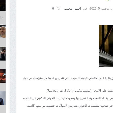
 :
نوفمبر 5, 2022
في
اخبــار محليـة
0
يونيو 2
ابية على الانتحار، نتيجة التعذيب الذي تتعرض له بشكل متواصل من قبل
على الانتحار “بسبب تنكيل أم الكرار بها، وتعذيبها”.
ي؛ بقطع المسجونه لشرايينها وتتعهد مليشيات الحوثي التكتيم عن الحادثة
 في سجون مليشيات الحوثي يتعرضن لانتهاكات جسيمة من بينها “العنف