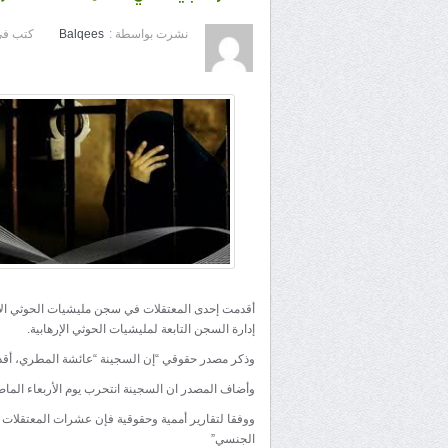
نشرت بواسطة :
Balqees
كتب في
أقدمت إحدى المعتقلات في سجن مليشيات الحوثي الإره
إدارة السجن التابعة لمليشيات الحوثي الإرهابية.
وذكر مصدر حقوقي “إن السجينة “عائشة المطري، أقدمت 
وأضاف المصدر ان السجينة انتحرب يوم الأربعاء الماض
ووفقا لتقارير أممية وحقوقية فإن عشرات المعتقلات
الجنسي”