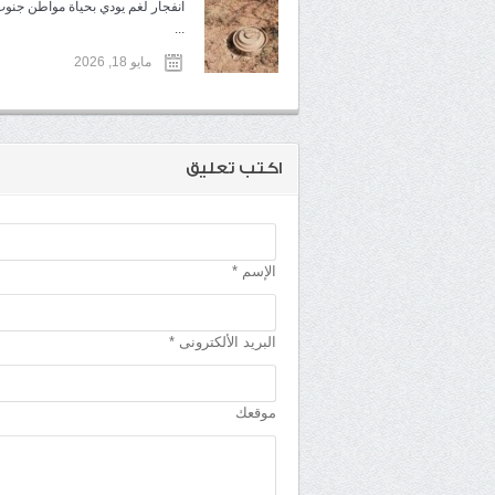
انفجار لغم يودي بحياة مواطن جنوب
...
مايو 18, 2026
اكتب تعليق
الإسم *
البريد الألكترونى *
موقعك