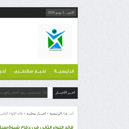
الإثنين , 1 يونيو 2026
الرئيسيــة
اخبــار سقطــرى
أخب
اخــر الاخبــار
غدًا.. مستشفى رصد العام بيافع ي
أنت هنا :
الرئيسية
»
اخبــار محليـة
»
قائد اللواء الثا
قائد اللواء الثاني في دفاع شبوة:سن