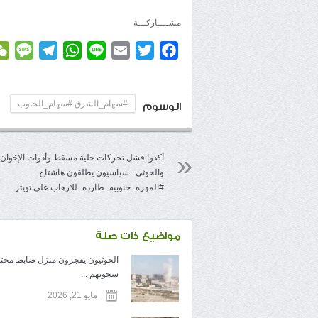
مشــــاركـــة
age
elegram
WhatsApp
Line
Email
Twitter
Facebook
#سهام_الشرق #سهام_الجنوب
الوسوم
أكدوا فشل تحركات خلية مسقط وأدوات الإخوان
والحوثي.. سياسيون يطلقون هاشتاج
#المهره_جنوبيه_طارده_للارهاب على تويتر
مواضيع ذات صلة
الحوثيون يفجرون منزل ضابط مخ
سجونهم ...
مايو 21, 2026