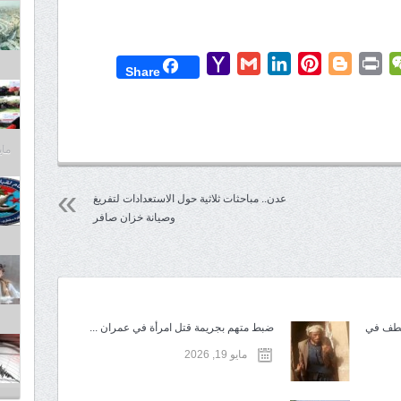
Yahoo
Gmail
LinkedIn
Pinterest
Blogger
Print
WeChat
Mess
T
Share
Mail
مايو 30,
عدن.. مباحثات ثلاثية حول الاستعدادات لتفريغ
وصيانة خزان صافر
تطف في
ضبط متهم بجريمة قتل امرأة في عمران ...
مايو 19, 2026