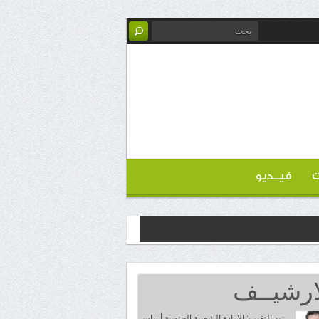
ت
فيــديو
ارشيــف
زيد النقيب: الإرادة الشعبية الجنوبية أساس