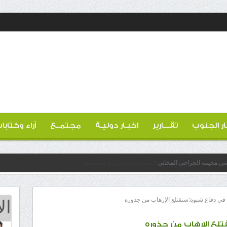
ار الجنوب
تقـــارير
اخبـار دوليـة
مجتمــع
آراء وكتابا
دشن مخيمه الجراحي المجاني
ال
ني في دفاع شبوة:سنقتلع الإرهاب من جذوره
قتلع الإرهاب من جذوره