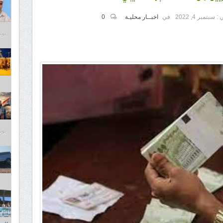
 :
سبتمبر 4, 2022
في
اخبــار محليـة
0
يونيو 5
يونيو 5