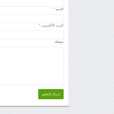
الإسم *
البريد الألكترونى *
موقعك
إرسال التعليق