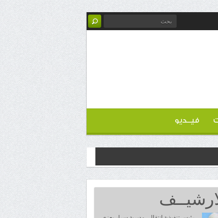
ت
فيــديو
ارشيــف
رئيس تنفيذية انتقالي مديرية سرار يعزي