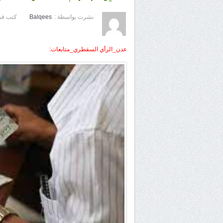
نشرت بواسطة :
Balqees
كتب في
عدن_الرأي السقطري_متابعات: