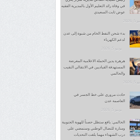
في وفاة رائد التعليم الأول بالمديرية الفقيه
عوض ثابت السعيدي
, 2026
بدء شحن النفط الخام من شبوة إلى عدن
لدعم الكهرباء
يونيو 5, 2026
هرهرة يدين الحملة الاعلامية المغرضة
المستهدفة القياديين في الانتقالي النقيب
والحالمي
, 2026
حادث مروري على خط الجسر في
العاصمة عدن
يونيو 5, 2026
الحالمي: يافع ستظل حصناً للهوية الجنوبية
ومنارة للنضال الوطني وسنمضي على
درب الشهداء مهما بلغت التحديات