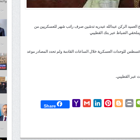
والت
يونيو 4
فاع العميد الركن عبدالله عبدربه تدشين صرف راتب شهر للعسكريين من
 وملحقي الضباط عبر بنك القطيبي
يونيو 4
غسطس للوحدات العسكرية خلال الساعات القادمة ولم تحدد المصادر موعد
 عبر القطيبي.
Yahoo
Gmail
LinkedIn
Pinterest
Blogger
Print
WeChat
Mess
T
Share
Mail
يونيو 4