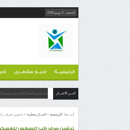
الجمعة , 5 يونيو 2026
الرئيسيــة
اخبــار سقطــرى
أخب
اخــر الاخبــار
بدء شحن النفط الخام من شبوة إلى
أنت هنا :
الرئيسية
»
اخبــار محليـة
»
تدشين صرف راتب
تدشين صرف راتب اغسطس للعسكريين