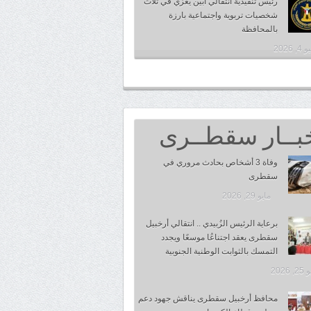
رئيس تنفيذية انتقالي أبين يعزي في ثلاث
شخصيات تربوية واجتماعية بارزة
بالمحافظة
, 2026
بــار سقطــرى
وفاة 3 أشخاص بحادث مروري في
سقطرى
مايو 29, 2026
برعاية الرئيس الزُبيدي .. انتقالي أرخبيل
سقطرى يعقد اجتناعُا موسعًا ويجدد
التمسك بالثوابت الوطنية الجنوبية
 2026
محافظ أرخبيل سقطرى يناقش جهود دعم