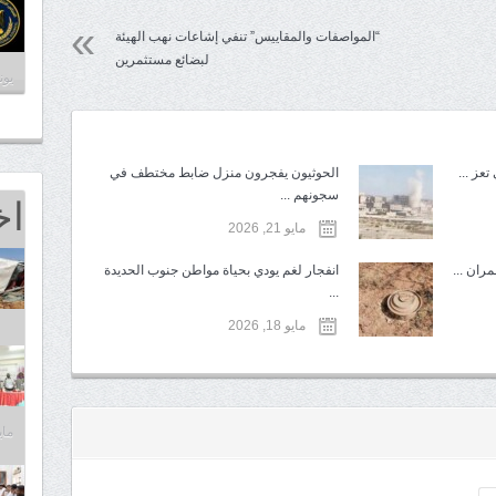
“المواصفات والمقاييس” تنفي إشاعات نهب الهيئة
لبضائع مستثمرين
يونيو 4
عز ...
الحوثيون يفجرون منزل ضابط مختطف في
اخ
سجونهم ...
مايو 21, 2026
ران ...
انفجار لغم يودي بحياة مواطن جنوب الحديدة
...
مايو 18, 2026
مايو 25,