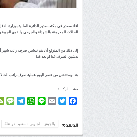
افاد مصدر في مكتب مدير الدائرة المالية بوزارة الد
الحالات المعروفة بالشهداء والجرحى والقوى الجوية
إلى ذلك من المتوقع أن يتم تدشين صرف راتب شهر أ
تدشين الصرف غدا او بعد غدا
هذا وستدشن من عصر اليوم عملية صرف راتب الحالات
مشــــاركـــة
age
elegram
WhatsApp
Line
Email
Twitter
Facebook
بالجيش_الجنوبي_نستعيد_دولتنا#
الوسوم