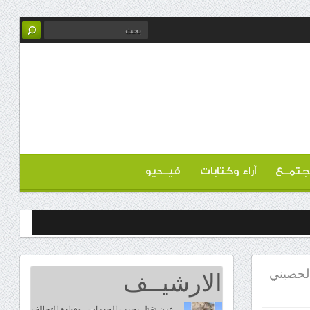
تمــع
آراء وكتابات
فيــديو
الارشيــف
الحصيني
عدن تقتل بحرب الخدمات.. وقيادة التحالف