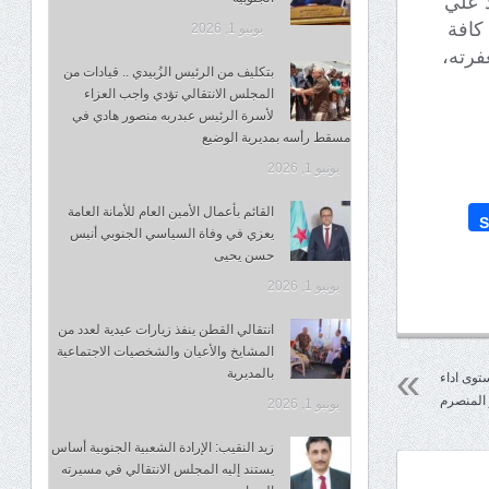
د علي
 كافة
يونيو 1, 2026
فرته،
بتكليف من الرئيس الزُبيدي .. قيادات من
المجلس الانتقالي تؤدي واجب العزاء
لأسرة الرئيس عبدربه منصور هادي في
مسقط رأسه بمديرية الوضيع
يونيو 1, 2026
القائم بأعمال الأمين العام للأمانة العامة
S
يعزي في وفاة السياسي الجنوبي أنيس
حسن يحيى
يونيو 1, 2026
انتقالي القطن ينفذ زيارات عيدية لعدد من
المشايخ والأعيان والشخصيات الاجتماعية
بالمديرية
توى اداء
 المنصرم
يونيو 1, 2026
زيد النقيب: الإرادة الشعبية الجنوبية أساس
يستند إليه المجلس الانتقالي في مسيرته