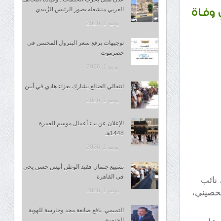
العربي منشغله بصور الرئيس الزُبيدي
 وفاة
يونيو 1, 2026
توجيهات برفع سعر البترول المحسن في
حضرموت
يونيو 1, 2026
انتقالي الضالع يشارك بعزاء هادي في أبين
يونيو 1, 2026
الإعلان عن بدء أعمال موسم العمرة
1448هـ
يونيو 1, 2026
تشييع جثمان فقيد الوطن أنيس حسن يحي
في القاهرة
 نائب
يونيو 1, 2026
لحصيني،
التميمي: يافع صانعة مجد وحارسة للهوية
الجنوبية