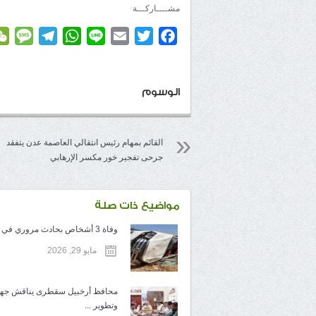
مشــــاركـــة
age
elegram
WhatsApp
Line
Email
Twitter
Facebook
الوسوم
القائم بمهام رئيس انتقالي العاصمة عدن يتفقد
جرحى تفجير خور مكسر الإرهابي
مواضيع ذات صلة
وفاة 3 أشخاص بحادث مروري في سقطرى
مايو 29, 2026
محافظ أرخبيل سقطرى يناقش جهو
وتطوير ...