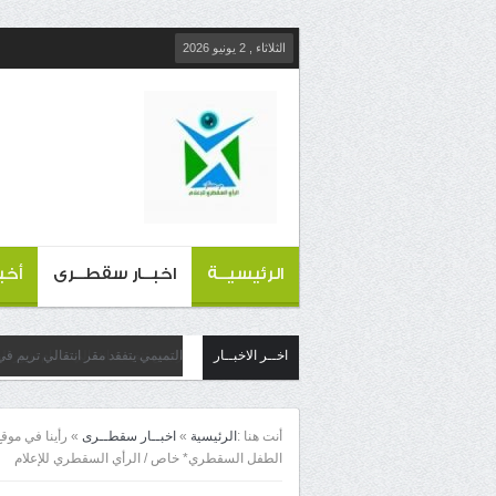
الثلاثاء , 2 يونيو 2026
الرئيسيــة
اخبــار سقطــرى
أخب
اخــر الاخبــار
التميمي يتفقد مقر انتقالي تريم في
أنت هنا :
الرئيسية
»
اخبــار سقطــرى
»
رأينا في موق
الطفل السقطري* خاص / الرأي السقطري للإعلام