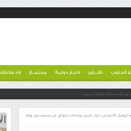
ار الجنوب
تقـــارير
اخبـار دوليـة
مجتمــع
آراء وكتابا
 أول أيام استئناف الدوام الرسمي
ال
ع التواصل الاجتماعي تداول تحريف وإشاعات لحقائق غير صحيحة حول وفاة