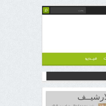
ت
فيــديو
ارشيــف
رئيس تنفيذية انتقالي شبام يزور الوالد