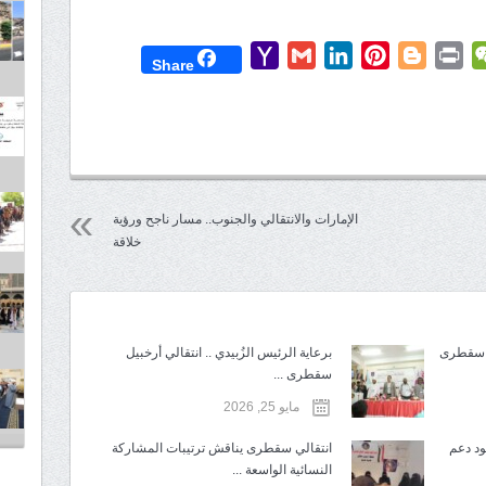
Yahoo
Gmail
LinkedIn
Pinterest
Blogger
Print
WeChat
Mess
T
Share
Mail
الإمارات والانتقالي والجنوب.. مسار ناجح ورؤية
خلاقة
برعاية الرئيس الزُبيدي .. انتقالي أرخبيل
سقطرى ...
مايو 25, 2026
د دعم
انتقالي سقطرى يناقش ترتيبات المشاركة
النسائية الواسعة ...