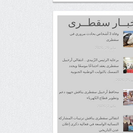
بــار سقطــرى
وفاة 3 أشخاص بحادث مروري في
سقطرى
مايو 29, 2026
برعاية الرئيس الزُبيدي .. انتقالي أرخبيل
سقطرى يعقد اجتناعُا موسعًا ويجدد
التمسك بالثوابت الوطنية الجنوبية
 2026
محافظ أرخبيل سقطرى يناقش جهود دعم
وتطوير قطاع الكهرباء
مايو 7, 2026
انتقالي سقطرى يناقش ترتيبات المشاركة
النسائية الواسعة في فعالية ذكرى إعلان
عدن التاريخي