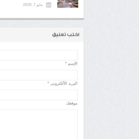
مايو 7, 2026
اكتب تعليق
الإسم *
البريد الألكترونى *
موقعك