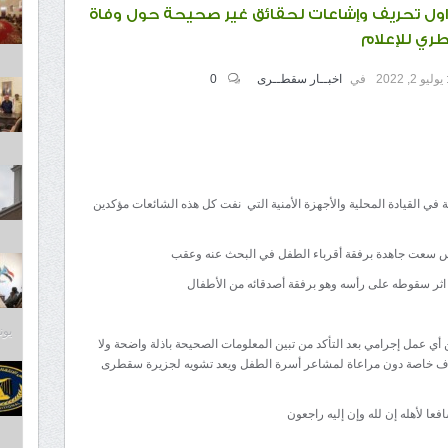
تداول تحريف وإشاعات لحقائق غير صحيحة حول وفاة
ري للإعلام
يوليو 2, 2022
في
اخبــار سقطــرى
0
في القيادة المحلية والأجهزة الأمنية التي نفت كل هذه الشائعات مؤكدين
 امس سعت جاهدة برفقة أقرباء الطفل في البحث عنه وعقب
 اثر سقوطه على رأسه وهو برفقة أصدقائه من الأطفال
يونيو 2
 أي عمل إجرامي بعد التأكد من تبين المعلومات الصحيحة باذلة واضحة ولا
داف خاصة دون مراعاة لمشاعر أسرة الطفل ويعد تشويه لجزيرة سقطرى
ا لأهله إن لله وإن إليه راجعون