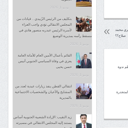
يونيو 1, 2026
بتكليف من الرئيس الزُبيدي .. قيادات من
المجلس الانتقالي تؤدي واجب العزاء
ري محمد
لأسرة الرئيس عبدربه منصور هادي في
صلاح؟؟
مسقط رأسه بمديرية الوضيع
يونيو 1, 2026
القائم بأعمال الأمين العام للأمانة العامة
يعزي في وفاة السياسي الجنوبي أنيس
م ندوة
حسن يحيى
يونيو 1, 2026
انتقالي القطن ينفذ زيارات عيدية لعدد من
لمتجدرة
المشايخ والأعيان والشخصيات الاجتماعية
بالمديرية
يونيو 1, 2026
زيد النقيب: الإرادة الشعبية الجنوبية أساس
يستند إليه المجلس الانتقالي في مسيرته