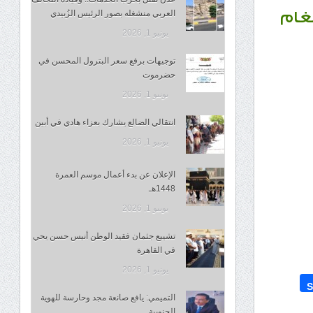
العربي منشغله بصور الرئيس الزُبيدي
لغام
يونيو 1, 2026
توجيهات برفع سعر البترول المحسن في
حضرموت
يونيو 1, 2026
انتقالي الضالع يشارك بعزاء هادي في أبين
يونيو 1, 2026
الإعلان عن بدء أعمال موسم العمرة
1448هـ
يونيو 1, 2026
تشييع جثمان فقيد الوطن أنيس حسن يحي
في القاهرة
يونيو 1, 2026
S
التميمي: يافع صانعة مجد وحارسة للهوية
الجنوبية