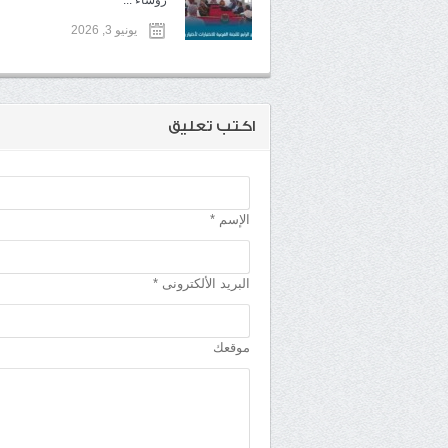
رؤساء ...
يونيو 3, 2026
اكتب تعليق
الإسم *
البريد الألكترونى *
موقعك