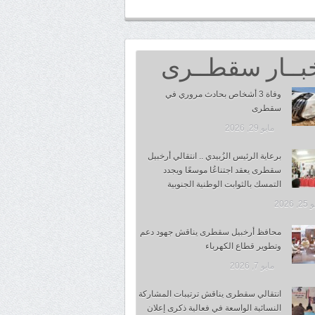
بــار سقطــرى
وفاة 3 أشخاص بحادث مروري في
سقطرى
مايو 29, 2026
برعاية الرئيس الزُبيدي .. انتقالي أرخبيل
سقطرى يعقد اجتناعُا موسعًا ويجدد
التمسك بالثوابت الوطنية الجنوبية
 2026
محافظ أرخبيل سقطرى يناقش جهود دعم
وتطوير قطاع الكهرباء
مايو 7, 2026
انتقالي سقطرى يناقش ترتيبات المشاركة
النسائية الواسعة في فعالية ذكرى إعلان