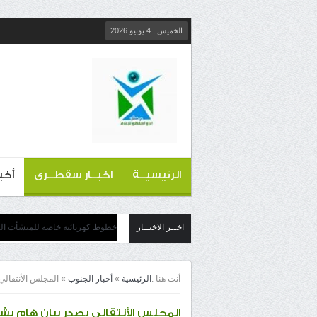
الخميس , 4 يونيو 2026
الرئيسيــة
اخبــار سقطــرى
أخب
اخــر الاخبــار
خطوط كهربائية خاصة للمنشأت التج
أنت هنا :
الرئيسية
»
أخبار الجنوب
»
المجلس الأنتقالي
المجلس الأنتقالي يصدر بيان هام بش