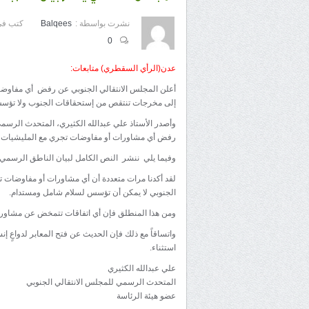
نشرت بواسطة :
Balqees
كتب في
0
عدن(الرأي السقطري) متابعات:
أعلن المجلس الانتقالي الجنوبي عن رفض أي مفاوضا
إلى مخرجات تنتقص من إستحقاقات الجنوب ولا تؤسس
وأصدر الأستاذ علي عبدالله الكثيري، المتحدث الرسمي
رفض أي مشاورات أو مفاوضات تجري مع المليشيات الحو
وفيما يلي ننشر النص الكامل لبيان الناطق الرسمي ل
لقد أكدنا مرات متعددة أن أي مشاورات أو مفاوضات تج
الجنوبي لا يمكن أن تؤسس لسلام شامل ومستدام.
ومن هذا المنطلق فإن أي اتفاقات تتمخض عن مشاورات 
واتساقاً مع ذلك فإن الحديث عن فتح المعابر لدواعٍ إ
استثناء.
علي عبدالله الكثيري
المتحدث الرسمي للمجلس الانتقالي الجنوبي
عضو هيئة الرئاسة