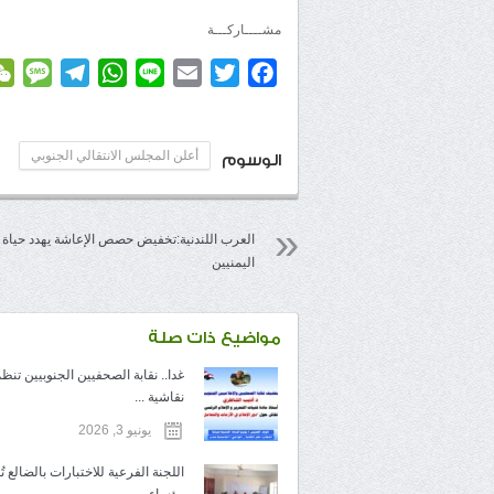
مشــــاركـــة
age
elegram
WhatsApp
Line
Email
Twitter
Facebook
أعلن المجلس الانتقالي الجنوبي
الوسوم
العرب اللندنية:تخفيض حصص الإعاشة يهدد حياة
اليمنيين
مواضيع ذات صلة
غدا.. نقابة الصحفيين الجنوبيين تنظ
نقاشية ...
يونيو 3, 2026
اللجنة الفرعية للاختبارات بالضالع تُقِ