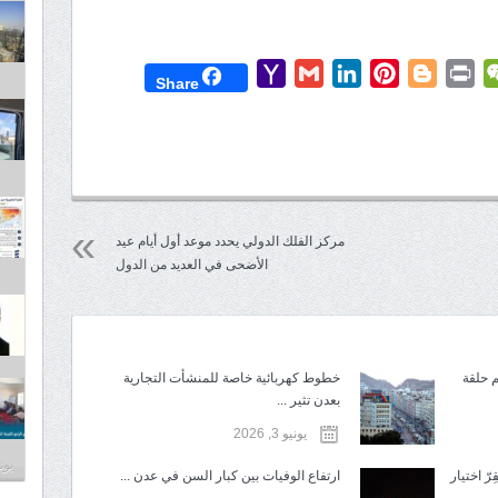
Yahoo
Gmail
LinkedIn
Pinterest
Blogger
Print
WeChat
Mess
T
Share
Mail
مركز الفلك الدولي يحدد موعد أول أيام عيد
الأضحى في العديد من الدول
م حلقة
خطوط كهربائية خاصة للمنشأت التجارية
بعدن تثير ...
يونيو 3, 2026
يونيو 3
رّ اختيار
ارتفاع الوفيات بين كبار السن في عدن ...