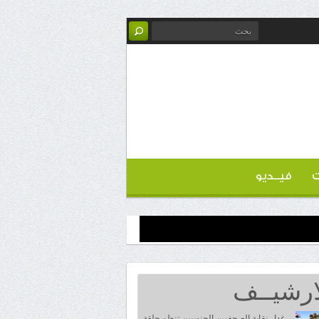
ت
فيــديو
ارشيــف
غدا.. نقابة الصحفيين الجنوبيين تنظم حلقة