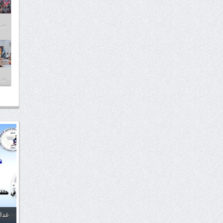
فبراير
فبراير
غدا.