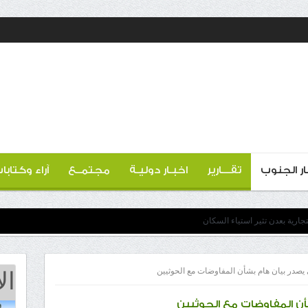
ار الجنوب
تقـــارير
اخبـار دوليـة
مجتمــع
آراء وكتابا
ارية بعدن تثير استياء السكان
ال
 يصدر بيان هام بشأن المفاوضات مع الحوثيين
أن المفاوضات مع الحوثيين