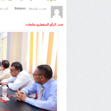
نشرت بواسطة :
Balqees
كتب في
عدن_الرأي السقطري-متابعات: