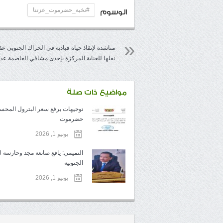
#نخبة_حضرموت_عزتنا
الوسوم
مناشدة لإنقاذ حياة قيادية في الحراك الجنوبي ع
نقلها للعناية المركزة بإحدى مشافي العاصمة عد
مواضيع ذات صلة
توجيهات برفع سعر البترول المح
حضرموت
يونيو 1, 2026
التميمي: يافع صانعة مجد وحارسة لل
الجنوبية
يونيو 1, 2026