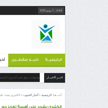
الثلاثاء , 2 يونيو 2026
الرئيسيــة
اخبــار سقطــرى
أخب
اخــر الاخبــار
توجيهات برفع سعر البترول الم
أنت هنا :
الرئيسية
»
أخبار الجنوب
»
الكثيري يشدد على
الكثيري يشدد على أهمية تعزيز دو