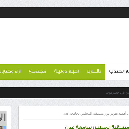
ار الجنوب
تقـــارير
اخبـار دوليـة
مجتمــع
آراء وكتابا
حسن في حضرموت
ال
 أهمية تعزيز دور منسقية المجلس بجامعة عدن
ر منسقية المجلس بجامعة عدن