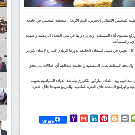
طنية للمجلس الانتقالي الجنوبي، اليوم الأربعاء، منسقية المجلس في جامعة
رفع مستوى أداء المنسقية، وتعزيز دورها في تبني القضايا الرئيسية والمهمة
مسقط
اري، والمنشآت.
يونيو 1
 الجهود في سبيل استعادة الجامعة لدورها الريادي كمنارة لإعداد الكوادر
 والملحة المتعلقة بعمل المنسقية والجامعة لمعالجة أي اختلالات بما يحقق
يونيو 1
دتهم بهذا اللقاء، مباركين للكثيري نيله ثقة القيادة السياسية بتعيينه
والبرامج المنفذة خلال الفترة الماضية، والمزمع تنفيذها خلال الفترة
يونيو 1
Yahoo
Gmail
LinkedIn
Pinterest
Blogger
Print
WeChat
Mess
T
Share
Mail