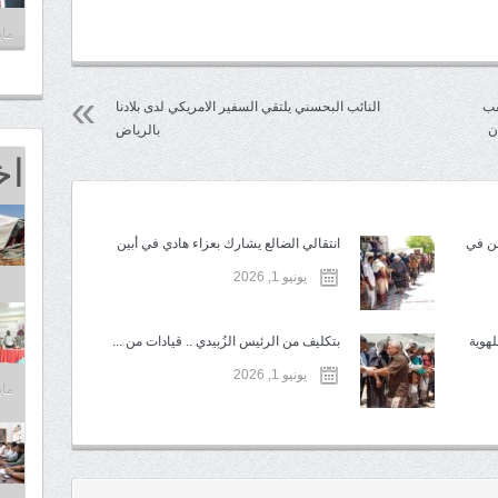
مايو 31,
قب
النائب البحسني يلتقي السفير الامريكي لدى بلادنا
ن
بالرياض
اخ
سن في
انتقالي الضالع يشارك بعزاء هادي في أبين
يونيو 1, 2026
هوية
بتكليف من الرئيس الزُبيدي .. قيادات من ...
يونيو 1, 2026
مايو 25,