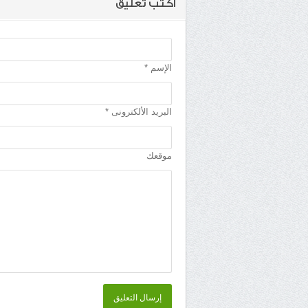
اكتب تعليق
الإسم *
البريد الألكترونى *
موقعك
إرسال التعليق