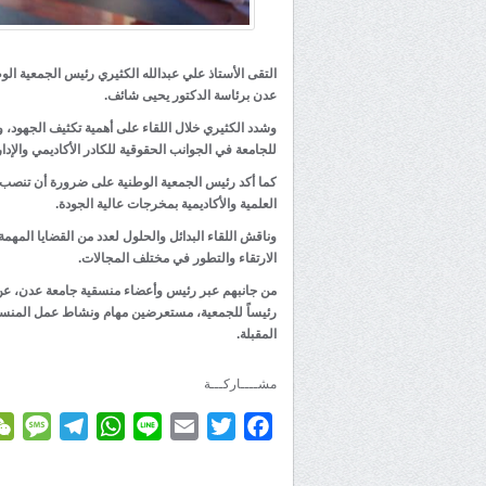
التقى الأستاذ علي عبدالله الكثيري رئيس الجمعية الو
عدن برئاسة الدكتور يحيى شائف.
وشدد الكثيري خلال اللقاء على أهمية تكثيف الجهود، و
للجامعة في الجوانب الحقوقية للكادر الأكاديمي والإد
كما أكد رئيس الجمعية الوطنية على ضرورة أن تنصب كل
العلمية والأكاديمية بمخرجات عالية الجودة.
وناقش اللقاء البدائل والحلول لعدد من القضايا المهمة
الارتقاء والتطور في مختلف المجالات.
من جانبهم عبر رئيس وأعضاء منسقية جامعة عدن، عن سعا
رئيساً للجمعية، مستعرضين مهام ونشاط عمل المنسقية 
المقبلة.
مشــــاركـــة
age
elegram
WhatsApp
Line
Email
Twitter
Facebook