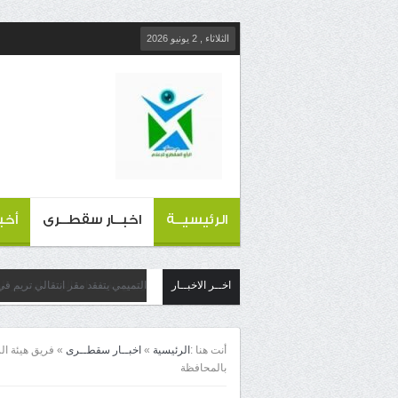
الثلاثاء , 2 يونيو 2026
الرئيسيــة
اخبــار سقطــرى
أخب
اخــر الاخبــار
التميمي يتفقد مقر انتقالي تريم في
أنت هنا :
الرئيسية
»
اخبــار سقطــرى
»
فريق هيئة ال
بالمحافظة