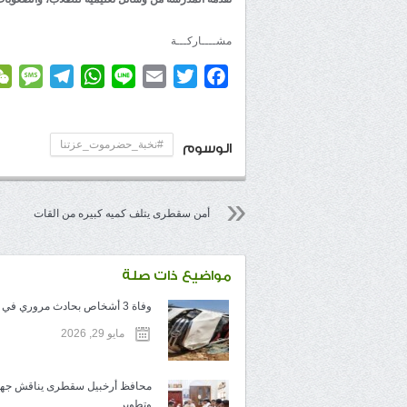
مشــــاركـــة
age
elegram
WhatsApp
Line
Email
Twitter
Facebook
#نخبة_حضرموت_عزتنا
الوسوم
أمن سقطرى يتلف كميه كبيره من القات
مواضيع ذات صلة
وفاة 3 أشخاص بحادث مروري في سقطرى
مايو 29, 2026
محافظ أرخبيل سقطرى يناقش جهو
وتطوير ...