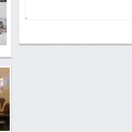
فبراير
فبراير
رئي