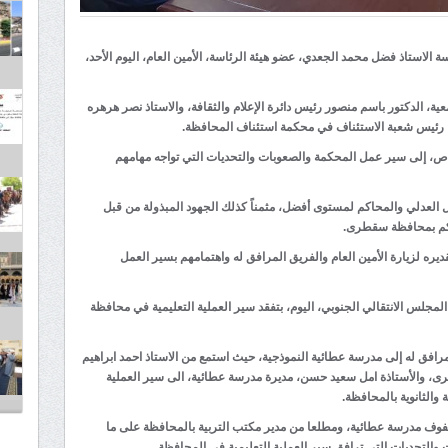
ة الاستاذ فضل محمد الجعدي، عضو هيئة الرئاسة، الأمين العام، اليوم الأحد،
، الدكتور باسم منصور رئيس دائرة الإعلام والثقافة، والاستاذ نصر هرهره
 رئيس شعبة الاستئناف في محكمة استئناف المحافظة.
اص، إلى سير عمل المحكمة والصعوبات والتحديات التي تواجه مهامهم
ل العدلي والمحاكم لمستوى أفضل، مثمناً كذلك الجهود المبذولة من قبل
اكم بمحافظة سقطرى.
ه لزيارة الأمين العام والفريق المرافق له واهتمامهم بسير العمل
لمجلس الانتقالي الجنوبي، اليوم، بتفقد سير العملية التعليمية في محافظة
لمرافق له إلى مدرسة عطائية النموذجية، حيث استمع من الاستاذ احمد ابراهيم
رى، والأستاذة امل سعيد حسن، مديرة مدرسة عطائية، الى سير العملية
والثانوية بالمحافظة.
وف مدرسة عطائية، ومطلعا من مدير مكتب التربية بالمحافظة على ما
والتحديات التي ترافق سير العملية التعليمية في المحافظة