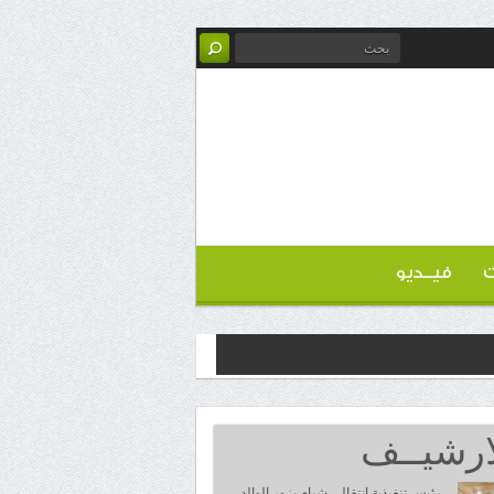
ت
فيــديو
ارشيــف
رئيس تنفيذية انتقالي شبام يزور الوالد