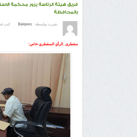
فريق هيئة الرئاسة يزور محكمة الاس
بالمحافظة
نشرت بواسطة :
Balqees
كتب في
سقطرى_الرأي السقطري-خاص: