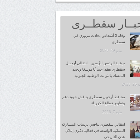
بــار سقطــرى
وفاة 3 أشخاص بحادث مروري في
سقطرى
مايو 29, 2026
برعاية الرئيس الزُبيدي .. انتقالي أرخبيل
سقطرى يعقد اجتناعُا موسعًا ويجدد
التمسك بالثوابت الوطنية الجنوبية
 2026
محافظ أرخبيل سقطرى يناقش جهود دعم
وتطوير قطاع الكهرباء
مايو 7, 2026
انتقالي سقطرى يناقش ترتيبات المشاركة
النسائية الواسعة في فعالية ذكرى إعلان
عدن التاريخي