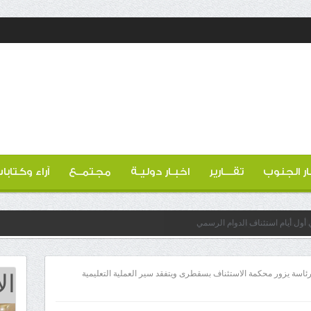
ار الجنوب
تقـــارير
اخبـار دوليـة
مجتمــع
آراء وكتابا
 أول أيام استئناف الدوام الرسمي
ال
رئاسة يزور محكمة الاستئناف بسقطرى ويتفقد سير العملية التعليمية