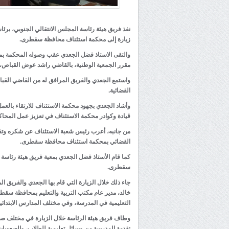
نفذ فريق هيئة رئاسة المجلس الانتقالي الجنوبي، برئاس
زيارة إلى محكمة استئناف محافظة سقطرى.
والتقى الاستاذ فضل الجعدي عقب وصوله المحكمة بمعية
مقرر الجمعية الوطنية، بالقاضي راشد عوض القباص،
واستمع الجعدي والفريق المرافق له من القاضي القب
القضائية.
وأشاد الجعدي بجهود محكمة الاستئناف للارتقاء بالعم
قيادة وكوادر محكمة الاستئناف في تعزيز عمل المح
من جانبه، أعرب رئيس شعبة الاستئناف عن شكره وتقدير
القضائي بمحكمة استئناف محافظة سقطرى.
كما قام الأستاذ فضل الجعدي بمعية فريق هيئة رئاسة ا
سقطرى.
جاء ذلك خلال الزيارة التي قام بها الجعدي والفريق ا
خالد، مدير عام مكتب التربية والتعليم بمحافظة سقط
التعليمية في المدرسة، وفي مختلف المدارس الابتدائية 
وطاف فريق هيئة الرئاسة خلال الزيارة في مختلف صف
تقدمة المدرسة من وسائل تعليمية للطلاب، والصعوبات 