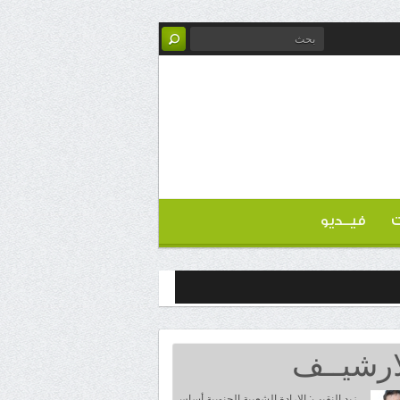
ت
فيــديو
ارشيــف
زيد النقيب: الإرادة الشعبية الجنوبية أساس