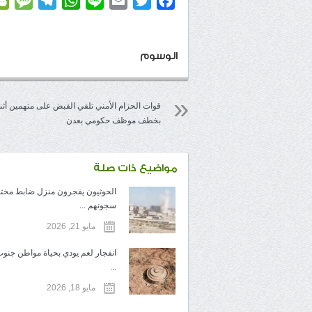
age
elegram
WhatsApp
Line
Email
Twitter
Facebook
الوسوم
قوات الحزام الأمني تلقي القبض على متهمين أثن
بخطف موظف حكومي بعدن
مواضيع ذات صلة
الحوثيون يفجرون منزل ضابط مخ
سجونهم ...
مايو 21, 2026
انفجار لغم يودي بحياة مواطن جنوب
...
مايو 18, 2026