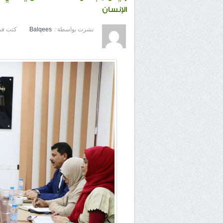
الإنسان
نشرت بواسطة :
Balqees
كتب في