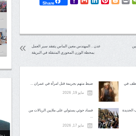
Yahoo
Gmail
LinkedIn
Pinterest
Blogger
Print
WeChat
Mess
T
Share
Mail
فبراير
ين
عدن .. المهندس معين الماس يتفقد سير العمل
فبراير
بمحطة الوزن المحوري المتنقلة في البريقة
تطف في
ضبط متهم بجريمة قتل امرأة في عمران ...
مايو 19, 2026
 الحديدة
فساد حوثي يستولي على ملايين الريالات من
...
مايو 17, 2026
زيد