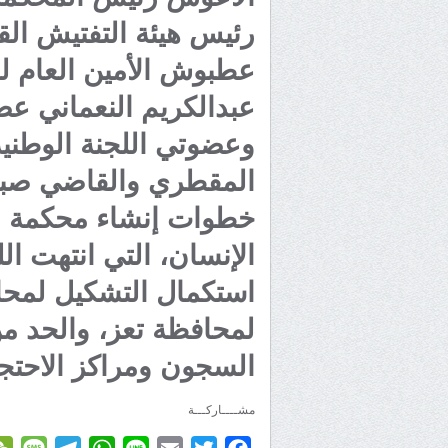
رئيس هيئة التفتيش ال
عطبوش الأمين العام ل
عبدالكريم النعماني ع
وعضوتي اللجنة الوطني
المقطري والقاضي صباح 
خطوات إنشاء محكمة ون
الإنسان، التي انتهت ال
استكمال التشكيل لمحاف
لمحافظة تعز، والحد من
السجون ومراكز الاحتجا
مشــــاركـــة