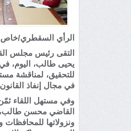
الرأي السقطري/خاص
التقى رئيس مجلس الق
يحيى طالب، اليوم، في 
للتحقيق، لمناقشة مست
في مجال إنفاذ القانون 
وفي مستهل اللقاء ثمّ
القاضي محسن طالب، تح
ونزولاتها للمحافظات و