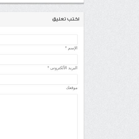
اكتب تعليق
الإسم *
البريد الألكترونى *
موقعك