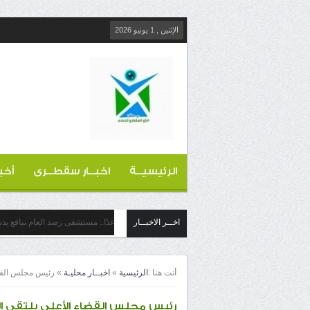
الإثنين , 1 يونيو 2026
الرئيسيــة
اخبــار سقطــرى
أخب
اخــر الاخبــار
غدًا.. مستشفى رصد العام بيافع ي
أنت هنا :
الرئيسية
»
اخبــار محليـة
»
رئيس مجلس القضا
رئيس مجلس القضاء الأعلى يلتقي ا