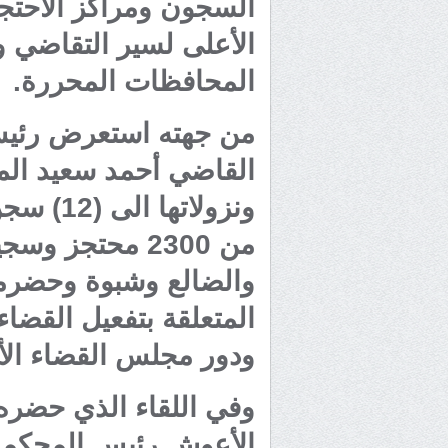
السجون ومراكز الاحتج
الأعلى لسير التقاضي و
المحافظات المحررة.
من جهته استعرض رئيس 
القاضي أحمد سعيد المف
ونزولاته
من 2300 محتجز
والضالع وشبوة وحضرمو
المتعلقة بتفعيل القضا
ودور مجلس القضاء الأ
وفي اللقاء الذي حضره 
الأعوش رئيس المحكمة ا