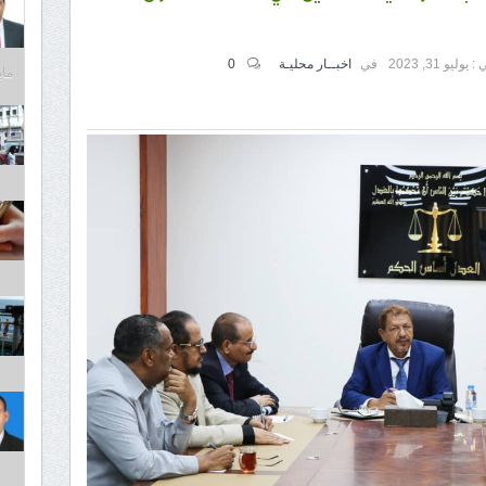
 :
يوليو 31, 2023
في
اخبــار محليـة
0
مايو 31,