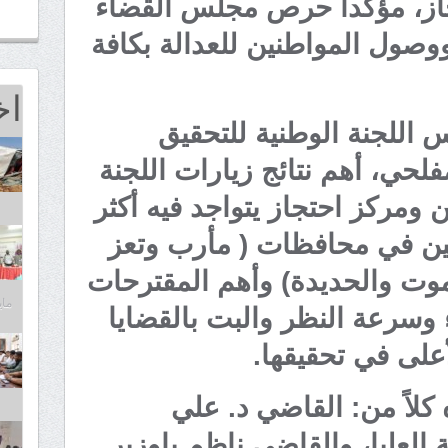
از، مؤكداً حرص مجلس القضاء
وصول المواطنين للعدالة بكافة
اخ
اللجنة الوطنية للتحقيق
لحي، أهم نتائج زيارات اللجنة
ا الى (12) سجن ومركز احتجاز يتواجد فيه أكثر
 وسجين في محافظات ( مأرب وتعز
ت والحديدة) وأهم المقترحات
مايو 25,
ء وسرعة النظر والبت بالقضايا
على في تحقيقها.
كلاً من: القاضي د. علي
لعليا، والقاضي ناظم باوزير