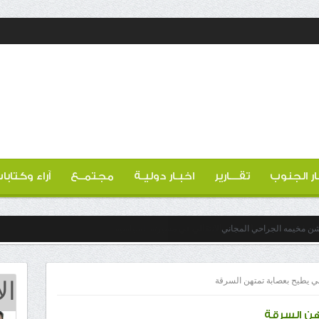
ار الجنوب
تقـــارير
اخبـار دوليـة
مجتمــع
آراء وكتابا
دشن مخيمه الجراحي المجاني
ال
مني يطيح بعصابة تمتهن السرقة
تهن السرقة