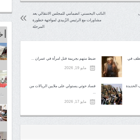
ى
النائب البحسني: انضمامي للمجلس الانتقالي بعد
مشاورات مع الرئيس الزُبيدي لمواجهة خطورة
المرحلة
اخ
تطف في
ضبط متهم بجريمة قتل امرأة في عمران ...
مايو 19, 2026
 الحديدة
فساد حوثي يستولي على ملايين الريالات من
...
مايو 25,
مايو 17, 2026