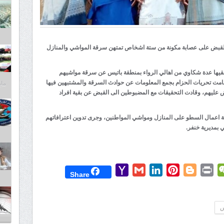
ن القبض على عصابة مكونة من ستة اشخاص تمتهن سرقة المواشي والمنازل
قيها عدة شكاوي من اهالي الرواء بمنطقة باتيس عن سرقة مواشيهم
امت تحريات الحزام بجمع المعلومات عن حوادث السرقة والمشتبهين فيها
مايو 30,
بض عليهم، وقادت التحقيقات مع المضبوطين الى القبض عن بقية افراد
 اعمال السطو على المنازل ومواشي المواطنين، وجرى تدوين اعترافاتهم
 بمديرية خنفر.
Yahoo
Gmail
LinkedIn
Pinterest
Blogger
Print
WeChat
Mess
T
Share
Mail
س