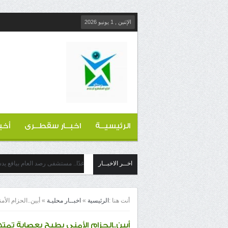
الإثنين , 1 يونيو 2026
الرئيسيــة
اخبــار سقطــرى
أخب
اخــر الاخبــار
غدًا.. مستشفى رصد العام بيافع ي
أنت هنا :
الرئيسية
»
اخبــار محليـة
»
أبين..الحزام الأ
أبين..الحزام الأمني يطيح بعصابة تم