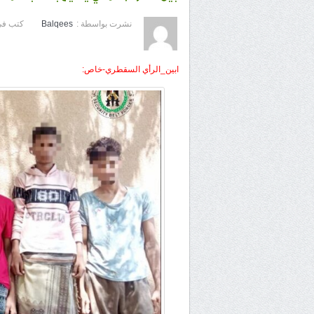
نشرت بواسطة :
Balqees
كتب في
ابين_الرأي السقطري-خاص: