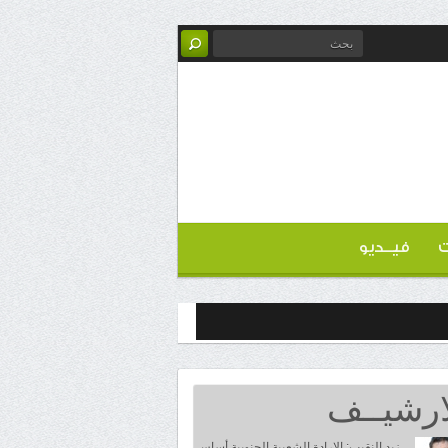
ت
فيــديو
ارشيــف
زيد النقيب: الإرادة الشعبية الجنوبية أساس