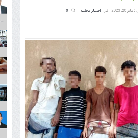
 :
مايو 20, 2023
في
اخبــار محليـة
0
مايو 31,