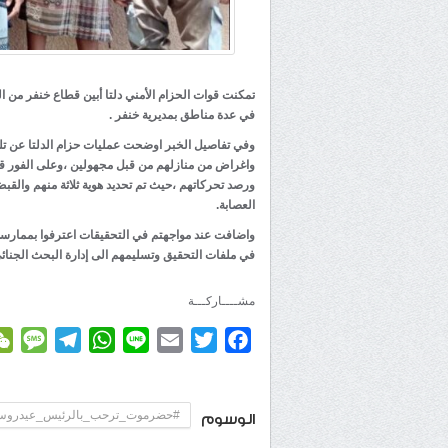
تمكنت قوات الحزام الأمني دلتا أبين قطاع خنفر م
في عدة مناطق بمديرية خنفر .
وفي تفاصيل الخبر اوضحت عمليات حزام الدلتا عن تل
واغراض من منازلهم من قبل مجهولين ،وعلى الفور ق
ورصد تحركاتهم ،حيث تم تحديد هوية ثلاثة منهم والق
العصابة.
واضافت عند مواجهتم في التحقيقات اعترفوا بممارسة
في ملفات التحقيق وتسليمهم الى إدارة البحث الجنائي
مشــــاركـــة
age
elegram
WhatsApp
Line
Email
Twitter
Facebook
#حضرموت_ترحب_بالرئيس_عيدرو
الوسوم