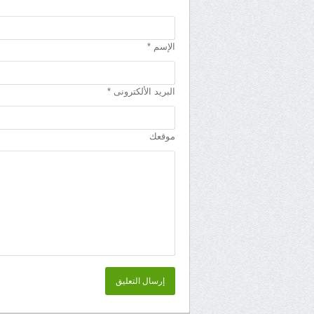
الإسم *
البريد الألكترونى *
موقعك
إرسال التعليق