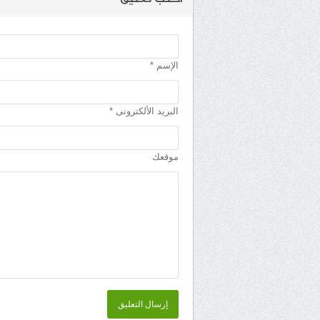
الإسم *
البريد الألكترونى *
موقعك
إرسال التعليق