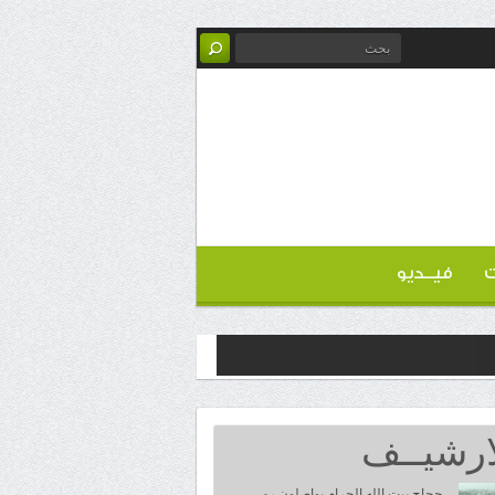
ت
فيــديو
ارشيــف
حجاج بيت الله الحرام يواصلون رمي