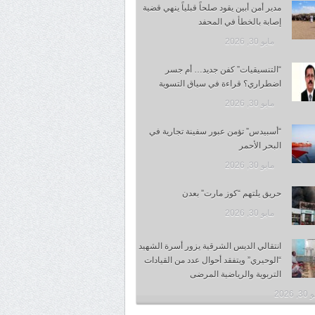
مدير أمن أبين يقود صلحاً قبلياً ينهي قضية
إصابة بالخطأ في المحفد
مايو 30, 2026
“التنسيقيات” كفن جديد… أم جسر
اضطراري؟ قراءة في سياق التسوية
مايو 30, 2026
“أسبيدس” تؤمن عبور سفينة تجارية في
البحر الأحمر
مايو 30, 2026
حريق يلتهم “كوز مارت” بعدن
مايو 30, 2026
انتقالي الديس الشرقية يزور أسرة الشهيد
“الوحيري” ويتفقد أحوال عدد من القيادات
التربوية والرياضية المرضى
 2026