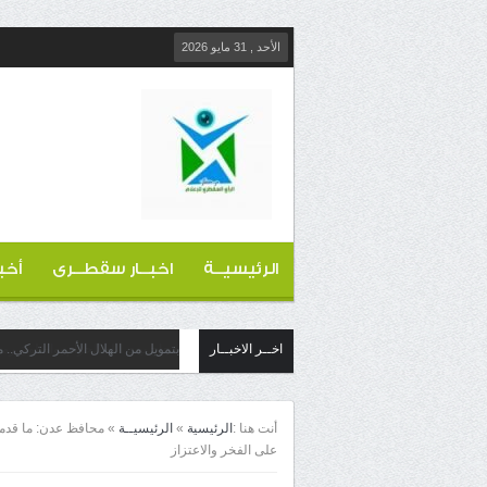
الأحد , 31 مايو 2026
الرئيسيــة
اخبــار سقطــرى
أخب
اخــر الاخبــار
بتمويل من الهلال الأحمر التركي..
أنت هنا :
الرئيسية
»
الرئيسيــة
»
محافظ عدن: ما قدمه
على الفخر والاعتزاز