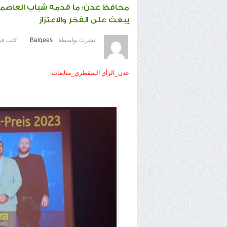
محافظ عدن: ما قدمه شباب العاصمة
يبعث على الفخر والاعتزاز
نشرت بواسطة :
Balqees
كتب في
عدن_الرأي السقطري_متابعات: