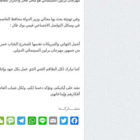
مهرجان برلين السينمائي هو محل فخر واعتزاز للعاص
وفي تهنيئة بعث بها معالي وزير الدولة محافظ العا
في وسائل التواصل الاجتماعي فيس بوك قال :
أجمل التهاني والتبريكات نقدمها للمخرج الشاب عمر
من جمهور مهرجان برلين السينمائي الدولي.
كما نبارك لكل الطاقم الفني الذي عمل بكل جهد وإخلا
نشد على أياديكم، ونؤكد دعمنا لكم، ولكل شباب العا
أفكارهم وإبداعاتهم.
مشــــاركـــة
age
elegram
WhatsApp
Line
Email
Twitter
Facebook