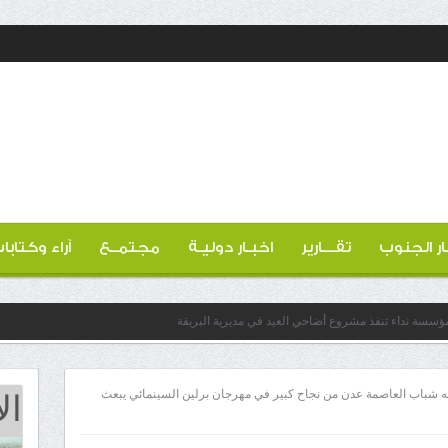
ار الجنوب
تقـــارير
اخبـار دوليـة
مجتمــع
آراء وكتابا
 مؤسسة نداء تنفذ مشروع أضاحي العيد في مديرية البريقة
ال
 شباب العاصمة عدن من نجاح كبير في مهرجان برلين السينمائي يبعث