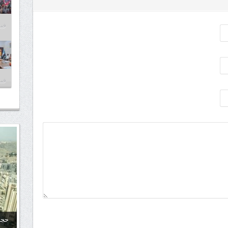
فبراير
فبراير
حجا