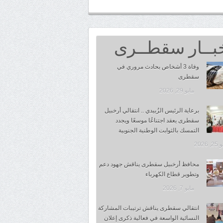
بــار سقطــرى
وفاة 3 أشخاص بحادث مروري في
سقطرى
مايو 29, 2026
برعاية الرئيس الزُبيدي .. انتقالي أرخبيل
سقطرى يعقد اجتناعُا موسعًا ويجدد
التمسك بالثوابت الوطنية الجنوبية
 2026
محافظ أرخبيل سقطرى يناقش جهود دعم
وتطوير قطاع الكهرباء
مايو 7, 2026
انتقالي سقطرى يناقش ترتيبات المشاركة
النسائية الواسعة في فعالية ذكرى إعلان