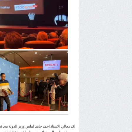
اكد معالي الاستاذ احمد حامد لملس وزير الدولة محا