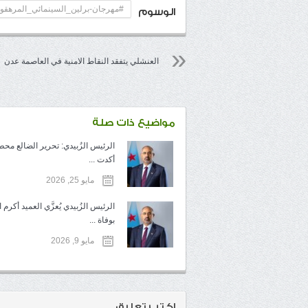
#مهرجان-برلين_السينمائي_المرهقو
الوسوم
العنشلي يتفقد النقاط الامنية في العاصمة عدن
مواضيع ذات صلة
الرئيس الزُبيدي: تحرير الضالع محط
أكدت ...
مايو 25, 2026
الرئيس الزُبيدي يُعزَّي العميد أكرم
بوفاة ...
مايو 9, 2026
اكتب تعليق