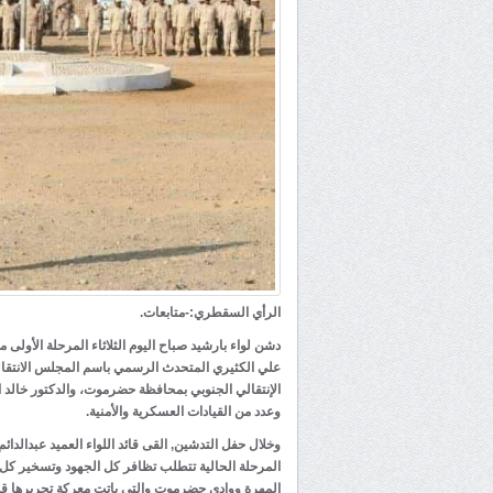
الرأي السقطري:-متابعات.
علي الكثيري المتحدث الرسمي باسم المجلس الانتقال
الإنتقالي الجنوبي بمحافظة حضرموت، والدكتور خالد ال
وعدد من القيادات العسكرية والأمنية.
وخلال حفل التدشين, القى قائد اللواء العميد عبدالدائم
المرحلة الحالية تتطلب تظافر كل الجهود وتسخير كل 
المهرة ووادي حضرموت والتي باتت معركة تحريرها قري