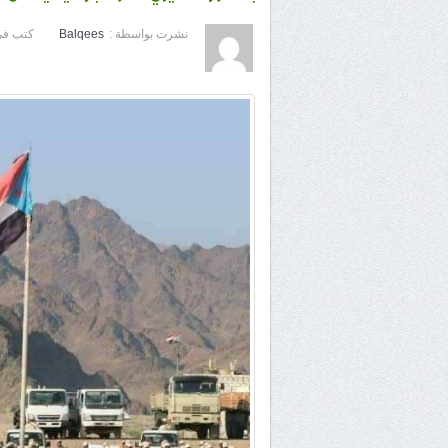
نشرت بواسطة :
Balqees
كتب في