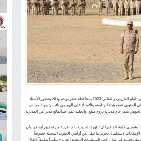
يونيو 9
يونيو 9
دشن لواء بارشيد صباح اليوم الثلاثاء المرحلة الأولى من العام التدريبي والقتالي 2023 بمحافظة حضرموت، وذلك بحضور الأستاذ
ي الجنوبي عضو هيئة الرئاسة، والاستاذ علي الهميمي نائب رئيس المجلس
جوهي مدير عام مديرية بروم ميفع, والعقيد عمر عبدالمانع مدير أمن المديرية
 الشعيبي كلمة اكد فيها أن الثورة الجنوبية باتت قريبة من تحقيق أهدافها وأن
الإمكانات لاستكمال تحرير ما تبقى من أراضي الجنوب المحتلة خصوصاً
بة وحتمية في ظل رفض المليشيات المحتلة الخروج سلمياً تطبيقاً لاتفاق