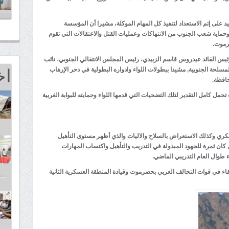
د على إتم الاستعداد لتنفيذ كل المهام الموكلة، مشيرا أن المؤسسة
وحماية شعب الجنوب من الانتهاكات وعمليات القتل والاعتقالات التي تقوم
رموت.
لرئيس القائد عيدروس قاسم الزبيدي، رئيس المجلس الانتقالي الجنوبي، نائب
اخ
مسلحة الجنوبية, مشيدا ببطولات اللواء وادواره البطولية في دحر الإرهاب
افظة.
ل كامل التقدير لتلك التضحيات التي قدمها اللواء وحمايته للبوابة الغربية
ي وكذلك الاستعراض بالسلاح والاليات والذي أظهر مستوى التأهيل
تي كان ثمرة للجهود المبذولة في التدريب والتأهيل واكتساب المهارات
اء طوال العام التدريبي الماضي.
شقاء في قوات التحالف العربي بحضرموت وقيادة المنطقة العسكرية الثانية
مايو 25,