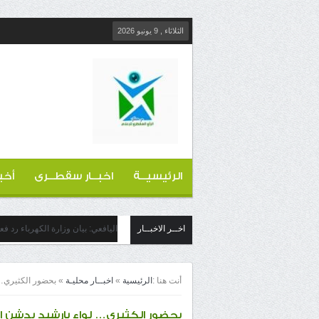
الثلاثاء , 9 يونيو 2026
الرئيسيــة
اخبــار سقطــرى
أخب
اخــر الاخبــار
اليافعي: بيان وزارة الكهرباء رد ف
أنت هنا :
الرئيسية
»
اخبــار محليـة
»
بحضور الكثيري… لو
بحضور الكثيري… لواء بارشيد يدشن المرح