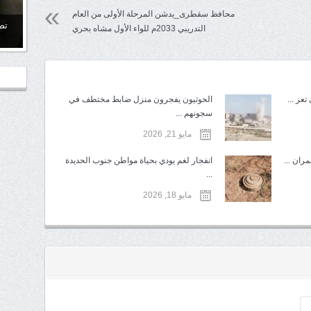
محافظ سقطرى_يدشن المرحلة الأولى من العام
تص
التدريبي 2033م للواء الأول مشاه بحري
عز ...
الحوثيون يفجرون منزل ضابط مختطف في
سجونهم ...
مايو 21, 2026
ران ...
انفجار لغم يودي بحياة مواطن جنوب الحديدة
...
مايو 18, 2026