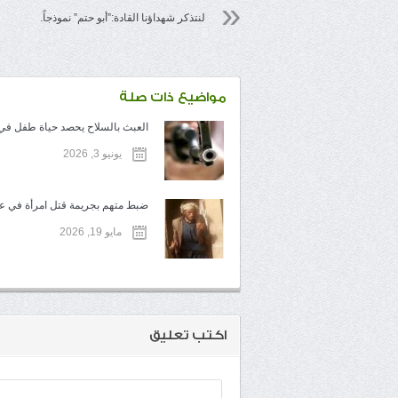
لنتذكر شهداؤنا القادة:”أبو حتم” نموذجاً.
مواضيع ذات صلة
العبث بالسلاح يحصد حياة طفل في ت
يونيو 3, 2026
ضبط متهم بجريمة قتل امرأة في عم
مايو 19, 2026
اكتب تعليق