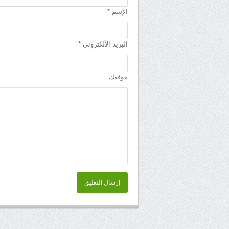
الإسم *
البريد الألكترونى *
موقعك
إرسال التعليق