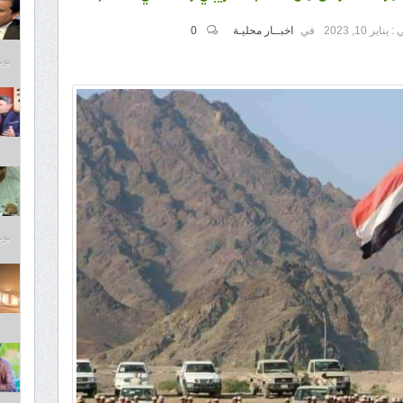
 :
يناير 10, 2023
في
اخبــار محليـة
0
يونيو 9
يونيو 9