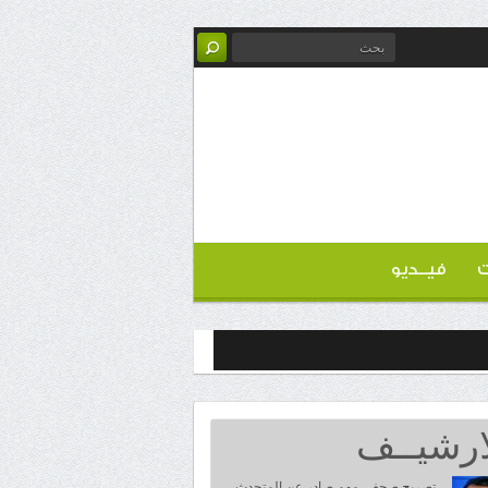
ت
فيــديو
ارشيــف
تصريح صحفي مهم صادر عن المتحدث