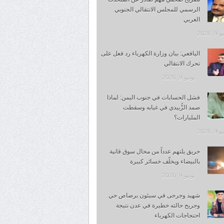
الرسمي للمجلس الانتقالي الجنوبي
العربي
, 2026
اليافعي: بيان وزارة الكهرباء رد فعل على
تحرك الانتقالي
يونيو 9, 2026
فشل الحسابات في جنوب اليمن: لماذا
صمد الزُّبيدي في غيابه وسقطت
المليارات؟
, 2026
حريق يلتهم عدداً من محال سوق قانية
بالبيضاء ويخلّف خسائر كبيرة
يونيو 9, 2026
شهيد وجرحى في سيئون برصاص حي
وجريح حالته خطيرة في عدن نتيجة
احتجاجات الكهرباء