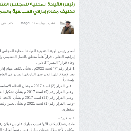
رئيس القيادة المحلية للمجلس الان
تكليف مهام إداراتي السياسية والجم
نشرت بواسطة :
Magdi
كتب في :
أصدر رئيس الهيئة التنفيذية للقيادة المحلية للمجلس
إبراهيم الثقلي ، قراراً هاماً متعلق بالعمل التنظيمي 
وجاء قرار ” الثقلي” كالاتي :
1 قرار رقم “7” لسنة 2022م ، بشأن تكليف مهام إداراتي السياسية والجماهيرية
بعد الإطلاع على إعلان عدن التاريخي الصادر في العاصمة عدن بتاريخ 1438/8/8ال
وإستناداً :
– على القرار (2) لسنة 2017 م بشان النظام الاساسي للمجلس الانتقالي الجنوبي
-وعلى القرار رقم (9) لسنة 2017 م بشأن تشكيل القيادة المحلية في المحافظات .
-وعلى القرار رقم (11) لسنة 2017 م بشأن اللائحة الداخلية للقيادات المحلية في المحافظات والمديريات .
-وعلى القرار رقم (1) لسنة
سقطرى .
عليه قرر: –
مادة رقم(1) يكلف الأخ/ نجيب مبارك علي بن قبلان رئيساً للإدارة السياسية بالمحافظة
ويكلف الأخ/ سلال جمعان مبارك عامر رئيساً للإدارة ال