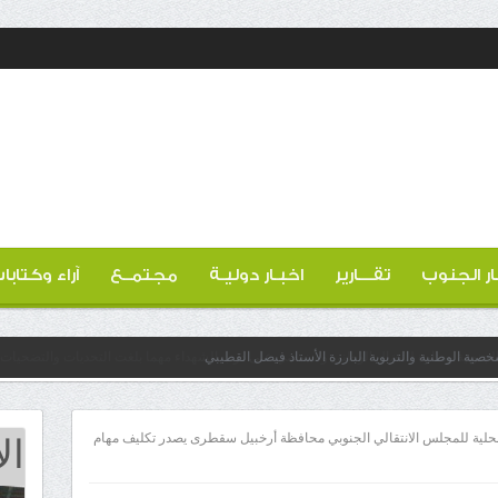
ار الجنوب
تقـــارير
اخبـار دوليـة
مجتمــع
آراء وكتابا
خصية الوطنية والتربوية البارزة الأستاذ فيصل القطيبي
ال
محلية للمجلس الانتقالي الجنوبي محافظة أرخبيل سقطرى يصدر تكليف مهام