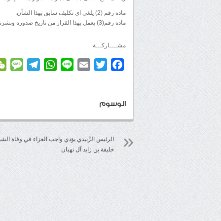
مادة رقم (2) يلغي اي تكليف سابق بهذا الشأن.
مادة رقم(3) يعمل بهذا القرار من تاريخ صدوره ونشره في موقع المجلس الانتقالي
مشــــاركـــة
age
elegram
WhatsApp
Line
Email
Twitter
Facebook
الوسوم
الرئيس الزُبيدي يؤدي واجب العزاء في وفاة الشي
خليفة بن زايد آل نهيان