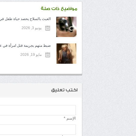
مواضيع ذات صلة
العبث بالسلاح يحصد حياة طفل في ت
يونيو 3, 2026
ضبط متهم بجريمة قتل امرأة في عم
مايو 19, 2026
اكتب تعليق
الإسم *