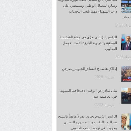
ومنارة للنضال الوطني وسنمضي على
درب الشهداء مهما بلغت التحديات
ضحيات
, 2026
الرئيس الزُبيدي يعزّي في وفاة الشخصية
الوطنية والتربوية البارزة الأستاذ فيصل
القطيبي
, 2026
إطلاق هاشتاج #نساء_الجنوب_يصرخن
يونيو 4, 2026
بيان صادر عن الوقفة الاحتجاجية النسوية
في العاصمة عدن
يونيو 4, 2026
الرئيس الزُبيدي يجري اتصالاً هاتفياً بالشيخ
عبدالرب النقيب ويشيد بدوره النضالي
وجهوده في توحيد الصف الجنوبي