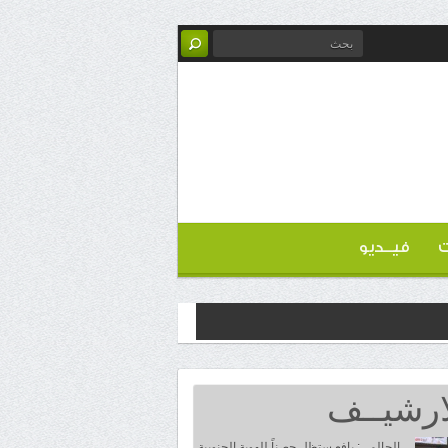
ت
فيــديو
ارشيــف
الحالمي: يافع ستظل حصناً للهوية الجنوبية