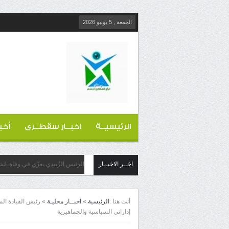
الجمعة , 5 يونيو 2026
الرئيسيــة
اخبــار سقطــرى
أخب
اخــر الاخبــار
الرئيس الزُبيدي يعزّي في وفاة الش
أنت هنا :
الرئيسية
»
اخبــار محليـة
»
رئيس القيادة ال
إداراتي السياسية والجماهيرية