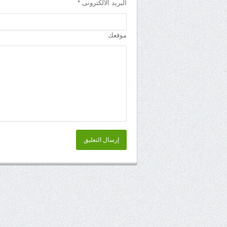
البريد الألكترونى *
موقعك
إرسال التعليق