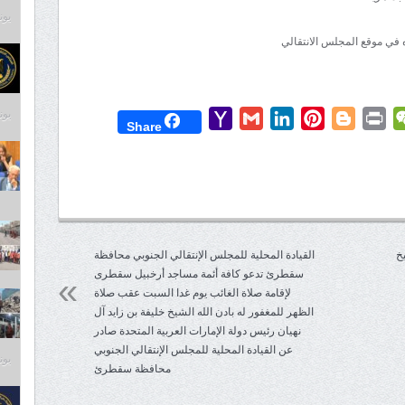
يونيو 4
يونيو 4
Yahoo
Gmail
LinkedIn
Pinterest
Blogger
Print
WeChat
Mess
T
Share
Mail
خ
‏القيادة المحلية للمجلس الإنتقالي الجنوبي محافظة
سقطرئ تدعو كافة أئمة مساجد أرخبيل سقطرى
لإقامة صلاة الغائب يوم غدا السبت عقب صلاة
الظهر للمغفور له بادن الله الشيخ خليفة بن زايد آل
نهيان رئيس دولة الإمارات العربية المتحدة صادر
عن القيادة المحلية للمجلس الإنتقالي الجنوبي
يونيو 4
محافظة سقطرئ