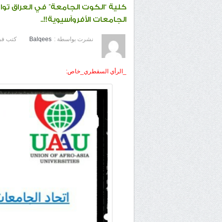
كلية “الكوت الجامعة” في العراق توا
الجامعات الأفروآسيوية!!..
نشرت بواسطة :
Balqees
كتب في
_الرأي السقطري_خاص: