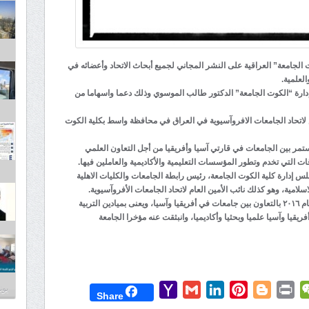
ت الجامعة” العراقية على النشر المجاني لجميع أبحاث الاتحاد وأعضائه في
لعلمية.
إدارة “الكوت الجامعة” الدكتور طالب الموسوي وذلك دعما واسهاما من
لاتحاد الجامعات الافروآسيوية في العراق في محافظة واسط بكلية الكوت
ستمر بين الجامعات في قارتي آسيا وأفريقيا من أجل التعاون العلمي
قات التي تخدم وتطور المؤسسات التعليمية والأكاديمية والعاملين فيها.
إدارة كلية الكوت الجامعة، رئيس رابطة الجامعات والكليات الاهلية
امية، وهو كذلك نائب الأمين العام لاتحاد الجامعات الأفروآسيوية.
جدير بالذكر أن اتحاد الجامعات الأفروآسيوية تأسس عام ٢٠١٦ بالتعاون بين جامعات في أفريقيا وآسيا، ويعنى بميادين التربية
ريقيا وآسيا علميا وبحثيا وأكاديميا، وانبثقت عنه مؤخرا الجامعة
Yahoo
Gmail
LinkedIn
Pinterest
Blogger
Print
WeChat
Mess
T
يونيو 3
Share
Mail