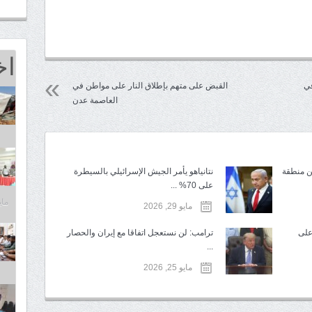
اخ
في
القبض على متهم بإطلاق النار على مواطن في
العاصمة عدن
من منطقة
نتانياهو يأمر الجيش الإسرائيلي بالسيطرة
على 70% ...
مايو 25,
مايو 29, 2026
على
ترامب: لن نستعجل اتفاقا مع إيران والحصار
...
مايو 25, 2026