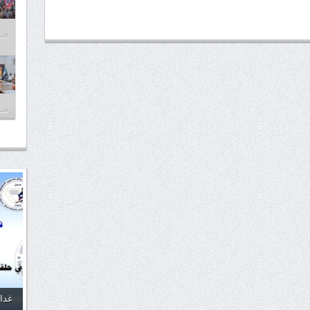
فبراير
فبراير
غدا.