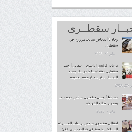
بــار سقطــرى
وفاة 3 أشخاص بحادث مروري في
سقطرى
مايو 29, 2026
برعاية الرئيس الزُبيدي .. انتقالي أرخبيل
سقطرى يعقد اجتناعُا موسعًا ويجدد
التمسك بالثوابت الوطنية الجنوبية
 2026
محافظ أرخبيل سقطرى يناقش جهود دعم
وتطوير قطاع الكهرباء
مايو 7, 2026
انتقالي سقطرى يناقش ترتيبات المشاركة
النسائية الواسعة في فعالية ذكرى إعلان