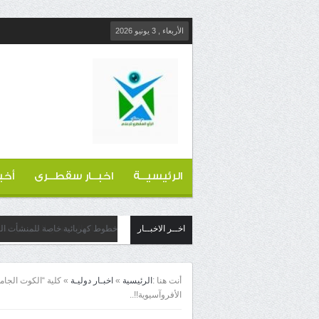
الأربعاء , 3 يونيو 2026
الرئيسيــة
اخبــار سقطــرى
أخب
اخــر الاخبــار
خطوط كهربائية خاصة للمنشأت التج
أنت هنا :
الرئيسية
»
اخبـار دوليـة
»
كلية “الكوت الجام
الأفروآسيوية!!..