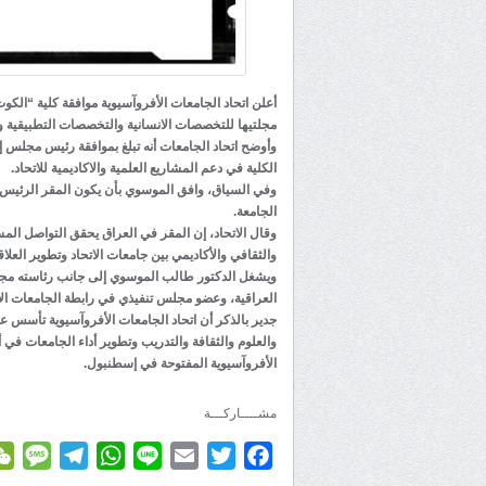
أعلن اتحاد الجامعات الأفروآسيوية موافقة كلية “الكو
مجلتيها للتخصصات الانسانية والتخصصات التطبيقية وا
وأوضح اتحاد الجامعات أنه تبلغ بموافقة رئيس مجلس 
الكلية في دعم المشاريع العلمية والاكاديمية للاتحاد.
وفي السياق، وافق الموسوي بأن يكون المقر الرئيس 
الجامعة.
وقال الاتحاد، إن المقر في العراق يحقق التواصل الم
والثقافي والأكاديمي بين جامعات الاتحاد وتطوير العلا
ويشغل الدكتور طالب الموسوي إلى جانب رئاسته مجلس 
العراقية، وعضو مجلس تنفيذي في رابطة الجامعات الاسل
والعلوم والثقافة والتدريب وتطوير أداء الجامعات في أف
الأفروآسيوية المفتوحة في إسطنبول.
مشــــاركـــة
age
elegram
WhatsApp
Line
Email
Twitter
Facebook