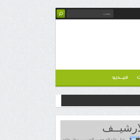
ت
فيــديو
ارشيــف
غدا.. نقابة الصحفيين الجنوبيين تنظم حلقة