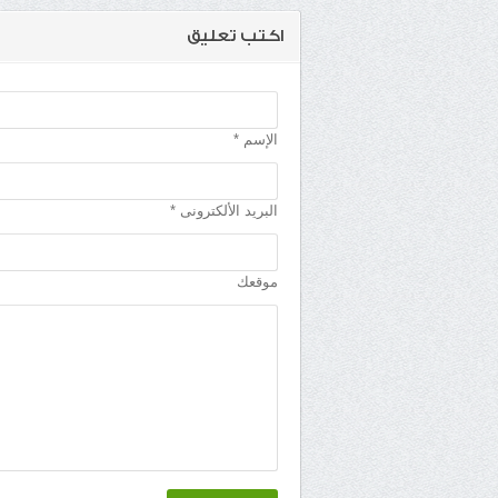
اكتب تعليق
الإسم *
البريد الألكترونى *
موقعك