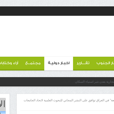
ار الجنوب
تقـــارير
اخبـار دوليـة
مجتمــع
آراء وكتابا
ارية بعدن تثير استياء السكان
ال
عة” في العراق توافق على النشر المجاني للبحوث العلمية لاتحاد الجامعات