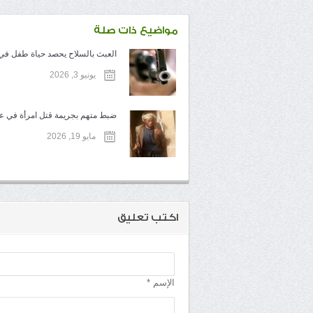
مواضيع ذات صلة
العبث بالسلاح يحصد حياة طفل في ت
يونيو 3, 2026
ضبط متهم بجريمة قتل امرأة في عم
مايو 19, 2026
اكتب تعليق
الإسم *