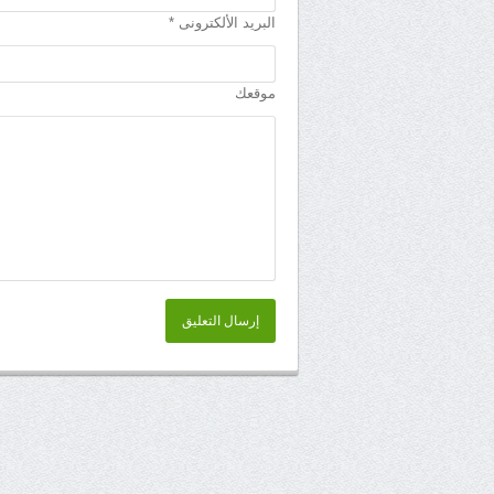
البريد الألكترونى *
موقعك
إرسال التعليق