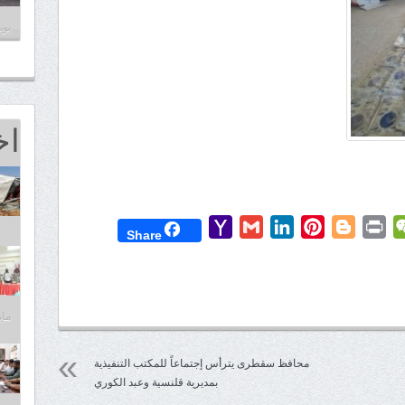
يونيو 8
اخ
Yahoo
Gmail
LinkedIn
Pinterest
Blogger
Print
WeChat
Mess
T
Share
Mail
مايو 25,
محافظ سقطرى يترأس إجتماعاً للمكتب التنفيذية
بمديرية قلنسية وعبد الكوري