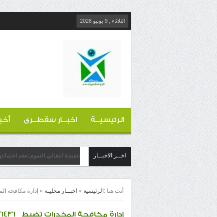
الثلاثاء , 9 يونيو 2026
الرئيسيــة
اخبــار سقطــرى
أخب
اخــر الاخبــار
تنفيذية انتقالي السوم تعقد اجتماع
أنت هنا :
الرئيسية
»
اخبــار محليـة
»
إدارة مكافحة المخدرات تضبط ا“143”
إدارة مكافحة المخدرات تضبط ا“143” كيلو حشيش بالديس الشرقيه حضرموت