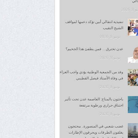
قالي
, 2026
تنفيذية انتقالي أبين تؤكد دعمها لمواقف
الشيخ النقيب
يونيو 8, 2026
عدن تحترق… فمن يطفئ هذا الجحيم؟
يونيو 8, 2026
وفد من الجمعية الوطنية يؤدي واجب العزاء
في وفاة الأستاذ فيصل القطيبي
يونيو 8, 2026
باحثون بالمناخ: العاصمة عدن تحت تأثير
اختناق حراري ورطوبة مرتفعة
يونيو 8, 2026
غضب شعبي في المنصورة.. محتجون
يغلقون الطرقات ويحرقون الإطارات