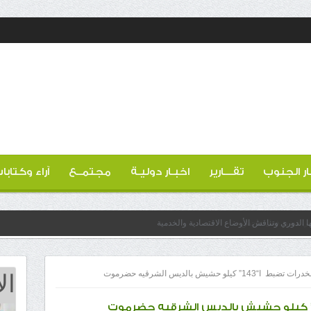
ار الجنوب
تقـــارير
اخبـار دوليـة
مجتمــع
آراء وكتابا
ها الدوري وتناقش الأوضاع الاقتصادية والخدمية
ال
 كيلو حشيش بالديس الشرقيه حضرموت