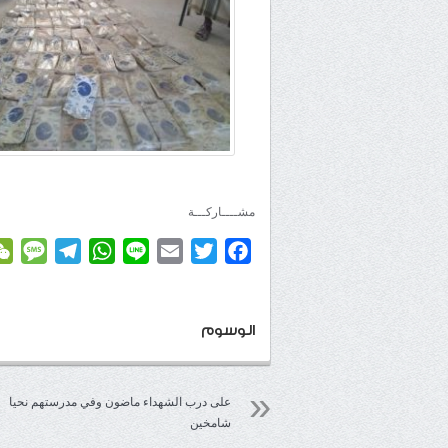
مشــــاركـــة
age
elegram
WhatsApp
Line
Email
Twitter
Facebook
الوسوم
على درب الشهداء ماضون وفي مدرستهم نحيا
شامخين