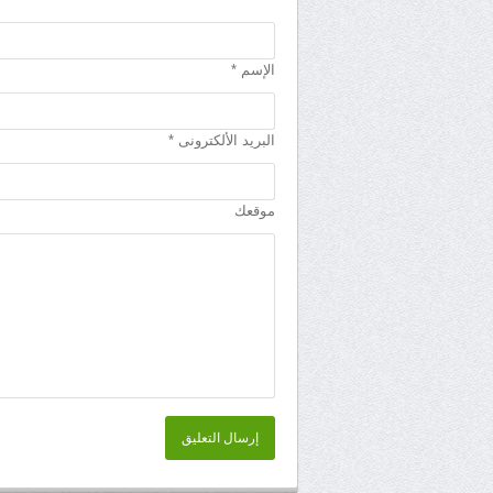
الإسم *
البريد الألكترونى *
موقعك
إرسال التعليق