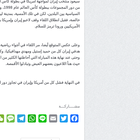
من د
السياسية بين البلدين، لكن في تلك الأمسية، بمدينة
خالصة، فقبل انطلاق اللقاء وقف لاعبو إيران وإمريكا 
الأمريكيين ورودا ترمز للسلام.
وعلى عكس المتوقع أيضا، مر اللقاء في أجواء رياضية
هدفي إيران كل من حميد إستيل ومهدي مهدافيكيا، وك
وحتى عند نهاية هذه المباراة التي أحاطتها الكثير من ا
حيث هنأ اللاعبون بعضهم العبض وتبادلوا الأقمصة.
في النهاية فشل كل من أمريكا وإيران في تجاوز دور 
مشــــاركـــة
age
elegram
WhatsApp
Line
Email
Twitter
Facebook