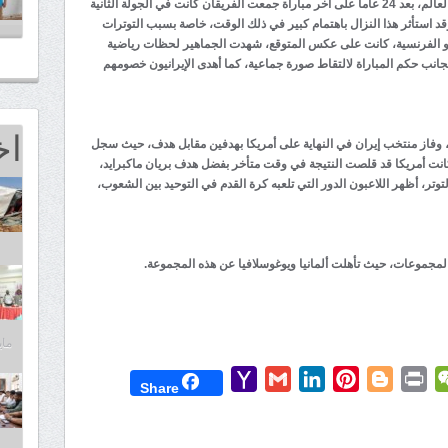
سيعود منتخب إيران لمواجهة أمريكا في بطولة كأس العالم، بعد 24 عاما على آخر مباراة جمعت الفريقان كانت في الجولة الثانية
ور المجموعات ببطولة كأس العالم عام 1998، وقد استأثر هذا النزال باهتمام كبير في ذلك الوقت، خاصة بسبب التوترات
 ليو الفرنسية، كانت على عكس المتوقع، شهدت الجماهير لحظات رياضية
بجانب حكم المباراة لالتقاط صورة جماعية، كما أهدى الإيرانيون خصومهم
اخ
، وفاز منتخب إيران في النهاية على أمريكا بهدفين مقابل هدف، حيث سجل
انت أمريكا قد قلصت النتيجة في وقت متأخر بفضل هدف بريان ماكبرايد،
لتوتر، أظهر اللاعبون الدور التي تلعبه كرة القدم في التوحيد بين الشعوب،
المجموعات، حيث تأهلت ألمانيا ويوغوسلافيا عن هذه المجموعة.
مايو 25,
Yahoo
Gmail
LinkedIn
Pinterest
Blogger
Print
WeChat
Mess
T
Share
Mail