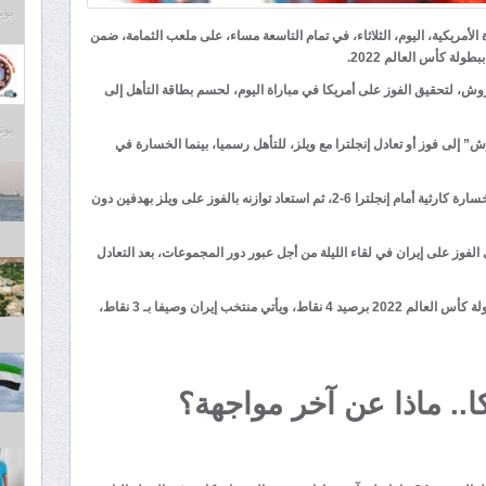
يونيو 9
الأمريكية، اليوم، الثلاثاء، في تمام التاسعة مساء، على ملعب الثمامة، ضمن
لة كأس العالم 2022.
ش، لتحقيق الفوز على أمريكا في مباراة اليوم، لحسم بطاقة التأهل إلى
يونيو 9
” إلى فوز أو تعادل إنجلترا مع ويلز، للتأهل رسميا، بينما الخسارة في
وكان منتخب إيران استهل مشواره في كأس العالم بخسارة كارثية أمام إنجلترا 6-2، ثم استعاد توازنه بالفوز على ويلز بهدفين دون
الفوز على إيران في لقاء الليلة من أجل عبور دور المجموعات، بعد التعادل
ويتصدر منتخب إنجلتر ترتيب المجموعة الثانية في بطولة كأس العالم 2022 برصيد 4 نقاط، ويأتي منتخب إيران وصيفا بـ 3 نقاط،
ا.. ماذا عن آخر مواجهة؟