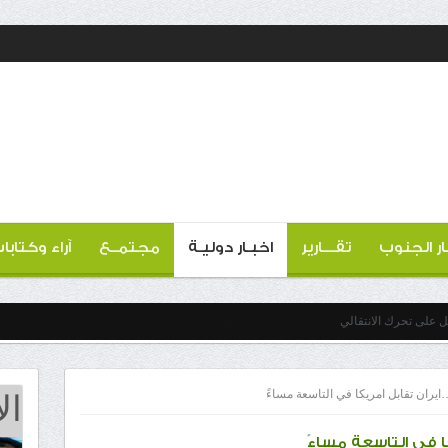
ار الجنوب
تقـــارير
اخبـار دوليـة
مجتمــع
آراء وكتابا
عل على تحرك الانتقالي
ال
ايران تقابل امريكا في التاسعة مساءً
ا في التاسعة مساءً