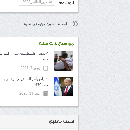
#كأس_العالم_2022
الوسوم
اسقاط مسيرة حوثية في شبوة
مواضيع ذات صلة
4 شهداء فلسطينيين بنيران إسرائي
غزة
يونيو 7, 2026
نتانياهو يأمر الجيش الإسرائيلي با
على 70% ...
مايو 29, 2026
اكتب تعليق