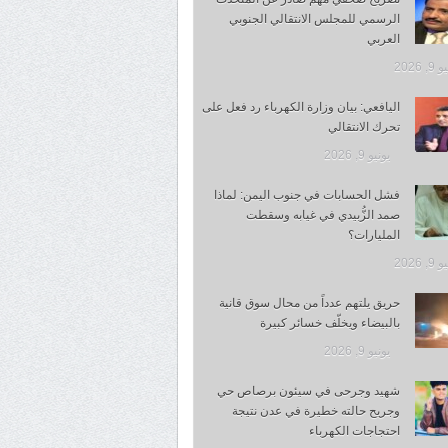
الرسمي للمجلس الانتقالي الجنوبي
العربي
, 2026
اليافعي: بيان وزارة الكهرباء رد فعل على
تحرك الانتقالي
يونيو 9, 2026
فشل الحسابات في جنوب اليمن: لماذا
صمد الزُّبيدي في غيابه وسقطت
المليارات؟
, 2026
حريق يلتهم عدداً من محال سوق قانية
بالبيضاء ويخلّف خسائر كبيرة
يونيو 9, 2026
شهيد وجرحى في سيئون برصاص حي
وجريح حالته خطيرة في عدن نتيجة
احتجاجات الكهرباء