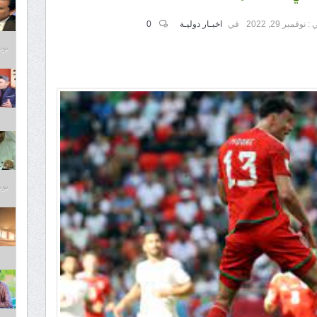
 :
نوفمبر 29, 2022
في
اخبـار دوليـة
0
يونيو 9
يونيو 9