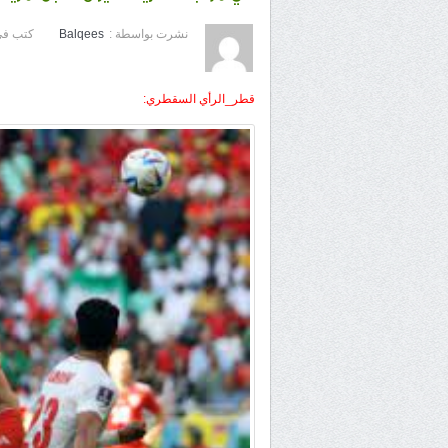
نشرت بواسطة :
Balqees
كتب في
قطر_الرأي السقطري: