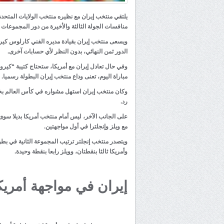
يلتقي منتخب إيران مع نظيره منتخب الولايات المتحدة 
منافسات الجولة الثالثة والأخيرة من دور المجموعات ببطو
ويسعى منتخب إيران بقيادة مديره الفني كارلوس كيرو
الدور ثمن النهائي، بدون النظر لأي حسابات آخرى.
وفي حال تعادل إيران مع أمريكا، ستحتاج كتيبة “كيروش
مباراة اليوم، تعنى وداع منتخب إيران البطولة رسميا.
رد.
على الجانب الآخر، ليس أمام منتخب أمريكا بديلا سوى 
مع ويلز وإنجلترا في أول مواجهتين.
وأمريكا ثالثا بنقطتان، وويلز رابعا بنقطة وحيدة.
إيران في مواجهة أمريك