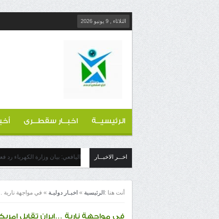
الثلاثاء , 9 يونيو 2026
الرئيسيــة
اخبــار سقطــرى
أخب
اخــر الاخبــار
اليافعي: بيان وزارة الكهرباء رد ف
أنت هنا :
الرئيسية
»
اخبـار دوليـة
»
في مواجهة نارية …
في مواجهة نارية …ايران تقابل امريك