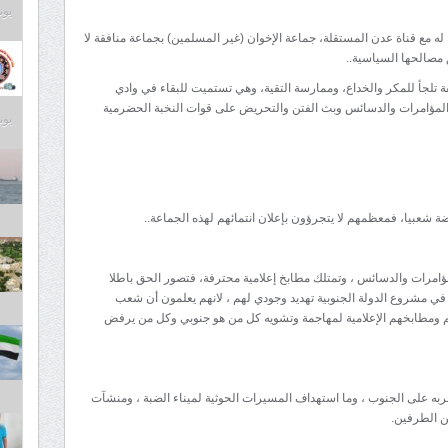
يونيو 9
 مع قناة عدن المستقلة، جماعة الإخوان (غير المسلمين) بجماعة منافقة لا
ق مصالحها السياسية..
يفة تلجأ للمكر والخداع، وممارسة التقية، وهي تستميت للبقاء في وادي
المؤامرات والدسائس وبث الفتن والتحريض على قوات النخبة الحضرمية
يونيو 9
شعبيا، فمعظمهم لا يتجرؤون بإعلان انتمائهم لهذه الجماعة..
ؤامرات والدسائس ، وتمتلك مطابخ إعلامية محترفة، فتصور الحق باطلا
 في مشروع الدولة الجنوبية تهديد وجودي لهم ، لانهم يعلمون أن شعب
ومطابخهم الإعلامية لمهاجمة وتشويه كل من هو جنوبي وكل من يرفض
ربه على الجنوب ، وما استهداف المسيرات الحوثية لميناء الضبة ، ومنشآت
ن الطرفين.