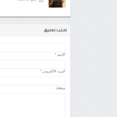
اكتب تعليق
الإسم *
البريد الألكترونى *
موقعك