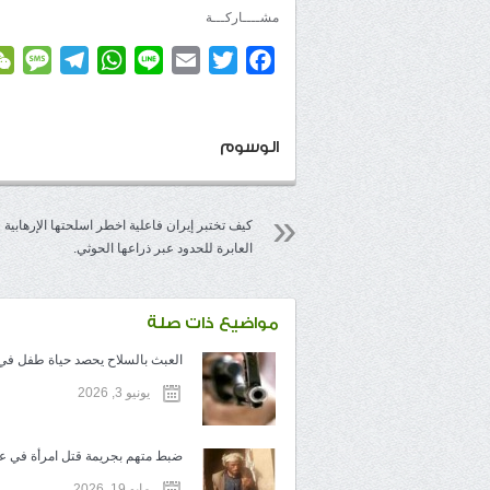
مشــــاركـــة
age
elegram
WhatsApp
Line
Email
Twitter
Facebook
الوسوم
كيف تختبر إيران فاعلية اخطر اسلحتها الإرهابية
العابرة للحدود عبر ذراعها الحوثي.
مواضيع ذات صلة
العبث بالسلاح يحصد حياة طفل في ت
يونيو 3, 2026
ضبط متهم بجريمة قتل امرأة في عم
مايو 19, 2026