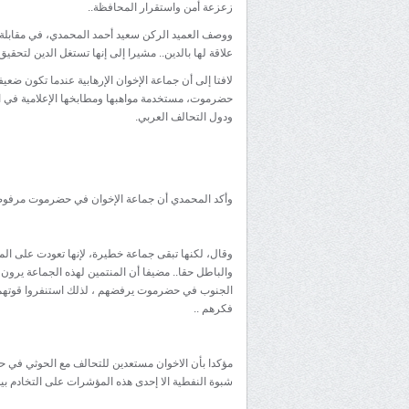
زعزعة أمن واستقرار المحافظة..
ووصف العميد الركن سعيد أحمد المحمدي، في مقابلة له
علاقة لها بالدين.. مشيرا إلى إنها تستغل الدين لتحقي
لافتا إلى أن جماعة الإخوان الإرهابية عندما تكون ضع
حضرموت، مستخدمة مواهبها ومطابخها الإعلامية في 
ودول التحالف العربي.
وأكد المحمدي أن جماعة الإخوان في حضرموت مرفوضة 
وقال، لكنها تبقى جماعة خطيرة، لإنها تعودت على الم
والباطل حقا.. مضيفا أن المنتمين لهذه الجماعة يرون
الجنوب في حضرموت يرفضهم ، لذلك استنفروا قوتهم 
فكرهم ..
مؤكدا بأن الاخوان مستعدين للتحالف مع الحوثي في ح
شبوة النفطية الا إحدى هذه المؤشرات على التخادم بي