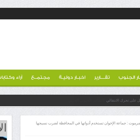
ار الجنوب
تقـــارير
اخبـار دوليـة
مجتمــع
آراء وكتابا
عل على تحرك الانتقالي
ال
رموت : جماعة الإخوان تستخدم أدواتها في المحافظة لضرب نسيجها