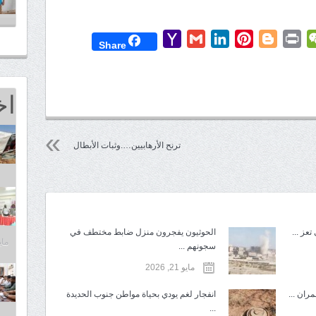
Yahoo
Gmail
LinkedIn
Pinterest
Blogger
Print
WeChat
Mess
T
Share
Mail
اخ
ترنح الأرهابيين….وثبات الأبطال
عز ...
الحوثيون يفجرون منزل ضابط مختطف في
مايو 25,
سجونهم ...
مايو 21, 2026
ران ...
انفجار لغم يودي بحياة مواطن جنوب الحديدة
...