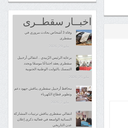
اخبــار سقطــرى
وفاة 3 أشخاص بحادث مروري في
سقطرى
مايو 29, 2026
برعاية الرئيس الزُبيدي .. انتقالي أرخبيل
سقطرى يعقد اجتناعُا موسعًا ويجدد
التمسك بالثوابت الوطنية الجنوبية
مايو 25, 2026
محافظ أرخبيل سقطرى يناقش جهود دعم
وتطوير قطاع الكهرباء
مايو 7, 2026
انتقالي سقطرى يناقش ترتيبات المشاركة
النسائية الواسعة في فعالية ذكرى إعلان
عدن التاريخي