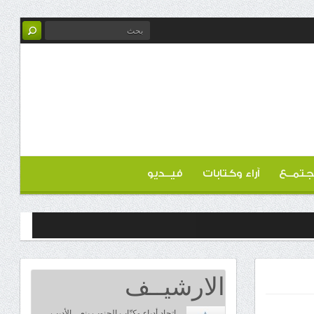
تمــع
آراء وكتابات
فيــديو
الارشيــف
اتحاد أدباء وكتّاب الجنوب ينعي الأديب