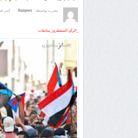
نشرت بواسطة :
Balqees
كتب في
_الرأي السقطري_متابعات: