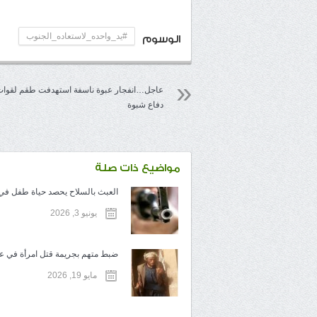
#يد_واحده_لاستعاده_الجنوب
الوسوم
عاجل…انفجار عبوة ناسفة استهدفت طقم لقوا
دفاع شبوة
مواضيع ذات صلة
العبث بالسلاح يحصد حياة طفل في ت
يونيو 3, 2026
ضبط متهم بجريمة قتل امرأة في عم
مايو 19, 2026