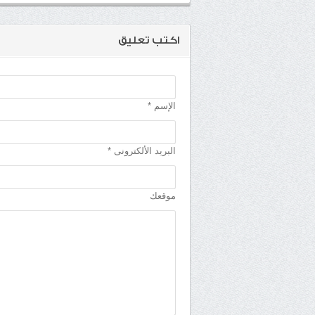
اكتب تعليق
الإسم *
البريد الألكترونى *
موقعك