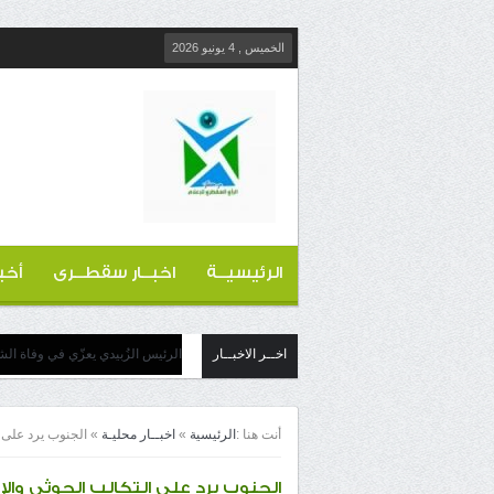
الخميس , 4 يونيو 2026
الرئيسيــة
اخبــار سقطــرى
أخب
اخــر الاخبــار
الرئيس الزُبيدي يعزّي في وفاة الش
أنت هنا :
الرئيسية
»
اخبــار محليـة
»
الجنوب يرد على ا
الجنوب يرد على التكالب الحوثي والإ