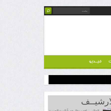
ت
فيــديو
ارشيــف
الحالمي: يافع ستظل حصناً للهوية الجنوبية