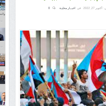
 :
أكتوبر 27, 2022
في
اخبــار محليـة
0
والت
يونيو 4
يونيو 4