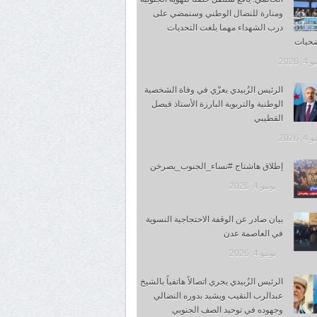
ومنارة للنضال الوطني وسنمضي على
درب الشهداء مهما بلغت التحديات
ضحيات
, 2026
الرئيس الزُبيدي يعزّي في وفاة الشخصية
الوطنية والتربوية البارزة الأستاذ فيصل
القطيبي
, 2026
إطلاق هاشتاج #نساء_الجنوب_يصرخن
يونيو 4, 2026
بيان صادر عن الوقفة الاحتجاجية النسوية
في العاصمة عدن
يونيو 4, 2026
الرئيس الزُبيدي يجري اتصالاً هاتفياً بالشيخ
عبدالرب النقيب ويشيد بدوره النضالي
وجهوده في توحيد الصف الجنوبي