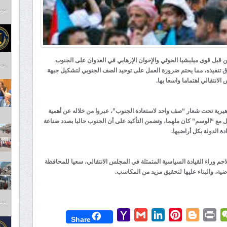
يونيو 4
 قبل قوى ميليشيا الحوثي والإخوان الإرهابي في العدوان على الجنوب
يونيو 4
 تنفيذه، مما يحتم ضرورة العمل على توحيد الصف الجنوبي لتشكيل جبهة
لانتقالي اهتماما واسعا بها.
اهيرية تحت شعار “صف واحد لاستعادة الجنوب”، عبروا من خلاله عن أهمية
ل مع “الوسم” كان ملهما، وتضمن التأكيد على أن الجنوب حاليا بصدد صناعة
ة الدولة بكل أراضيها.
تلاحم وراء القيادة السياسية المتمثلة في المجلس الانتقالي، سعيا للمحافظة
ية، والبناء عليها لتحقيق مزيد من المكاسب.
يونيو 4
Yahoo
Gmail
LinkedIn
Pinterest
Blogger
Print
WeChat
Mess
T
Share