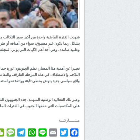
شهدت الفترة الماضية واحدة من أكبر صور التكالب من
بشكل ربما يكون غير مسبوق، سواء من أهدافه أو طرق
وطنية صامدة، وهي أحد أهم الآليات التي يولي المجلس ا
تعبيرا عن أهمية هذا المسار، نظم الجنوبيون ثورة جم
التلاحم والاصطفاف في هذه المرحلة الفارقة، والتفاع
واقع سياسي جديد ينهض بخطى ثابتة وواثقة نحو استعاد
وعبر تلك الفعالية الوطنية الملهمة، جدد الجنوبيون ال
على المكتسبات التي حققها الجنوب في الفترات الماض
مشــــاركـــة
age
elegram
WhatsApp
Line
Email
Twitter
Facebook