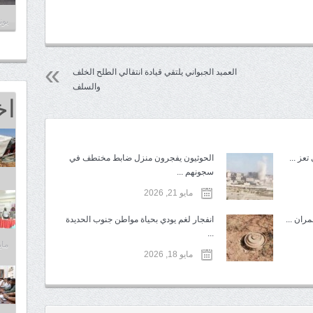
يونيو 8
العميد الجبواني يلتقي قيادة انتقالي الطلح الخلف
والسلف
اخ
عز ...
الحوثيون يفجرون منزل ضابط مختطف في
سجونهم ...
مايو 21, 2026
ران ...
انفجار لغم يودي بحياة مواطن جنوب الحديدة
...
مايو 25,
مايو 18, 2026