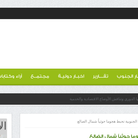
ار الجنوب
تقـــارير
اخبـار دوليـة
مجتمــع
آراء وكتابا
ها الدوري وتناقش الأوضاع الاقتصادية والخدمية
ال
لجنوبية تحبط هجوما حوثياً شمال الضالع
ا حوثياً شمال الضالع