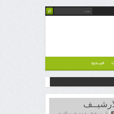
ت
فيــديو
ارشيــف
شرطة الممدارة تضبط متهماً آخر في