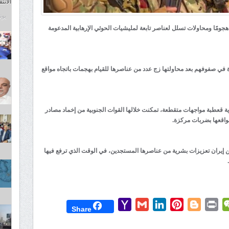
الانت
يونيو 8
 هجومًا ومحاولات تسلل لعناصر تابعة لمليشيات الحوثي الإرهابية المدعومة
ة في صفوفهم بعد محاولتها زج عدد من عناصرها للقيام بهجمات باتجاه مواقع
قعطبة مواجهات متقطعة، تمكنت خلالها القوات الجنوبية من إخماد مصادر
مواقعها بضربات مركزة.
من إيران تعزيزات بشرية من عناصرها المستجدين، في الوقت الذي ترفع فيها
Yahoo
Gmail
LinkedIn
Pinterest
Blogger
Print
WeChat
Mess
T
Share
Mail