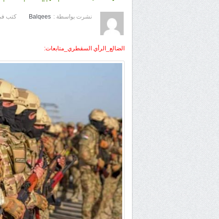
نشرت بواسطة :
Balqees
كتب في
الضالع_الرأي السقطري_متابعات: