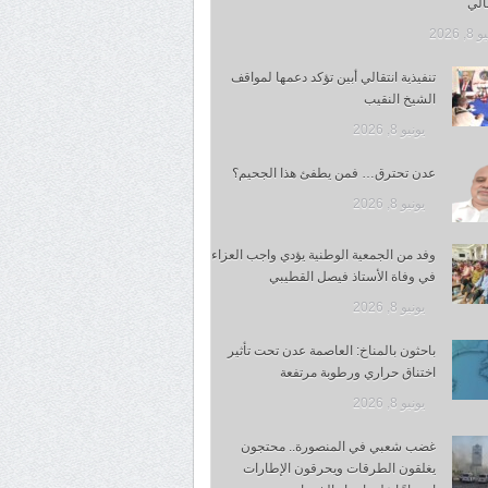
قالي
, 2026
تنفيذية انتقالي أبين تؤكد دعمها لمواقف
الشيخ النقيب
يونيو 8, 2026
عدن تحترق… فمن يطفئ هذا الجحيم؟
يونيو 8, 2026
وفد من الجمعية الوطنية يؤدي واجب العزاء
في وفاة الأستاذ فيصل القطيبي
يونيو 8, 2026
باحثون بالمناخ: العاصمة عدن تحت تأثير
اختناق حراري ورطوبة مرتفعة
يونيو 8, 2026
غضب شعبي في المنصورة.. محتجون
يغلقون الطرقات ويحرقون الإطارات