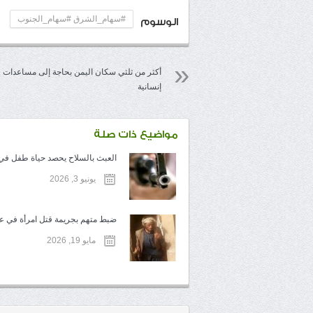
#سهام_الشرق #سهام_الجنوب
الوسوم
أكثر من ثلثي سكان اليمن بحاجة إلى مساعدات
إنسانية
مواضيع ذات صلة
العبث بالسلاح يحصد حياة طفل في ت
يونيو 3, 2026
ضبط متهم بجريمة قتل امرأة في عم
مايو 19, 2026