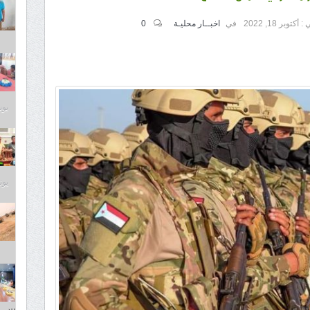
 :
أكتوبر 18, 2022
في
اخبــار محليـة
0
يونيو 8
يونيو 8