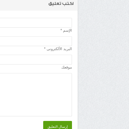
اكتب تعليق
الإسم *
البريد الألكترونى *
موقعك
إرسال التعليق