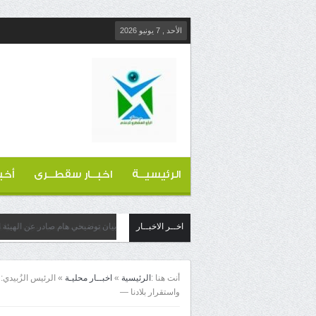
الأحد , 7 يونيو 2026
الرئيسيــة
اخبــار سقطــرى
أخب
اخــر الاخبــار
بيان توضيحي هام صادر عن الهيئة ا
أنت هنا :
الرئيسية
»
اخبــار محليـة
»
الرئيس الزُبيدي: 
واستقرار بلادنا —