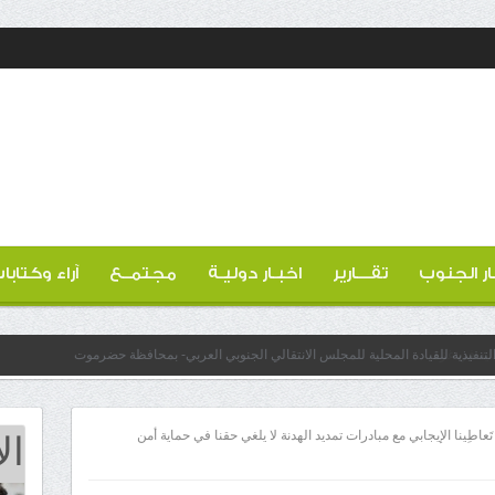
ار الجنوب
تقـــارير
اخبـار دوليـة
مجتمــع
آراء وكتابا
لتنفيذية للقيادة المحلية للمجلس الانتقالي الجنوبي العربي- بمحافظة حضرموت
ال
تَعاطِينا الإيجابي مع مبادرات تمديد الهدنة لا يلغي حقنا في حماية أمن