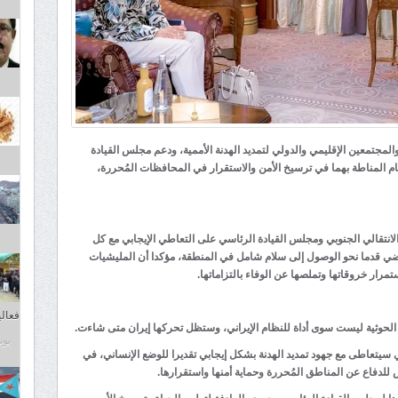
المجتمعين الإقليمي والدولي لتمديد الهدنة الأممية، ودعم مجلس القيادة
ام المناطة بهما في ترسيخ الأمن والاستقرار في المحافظات المُحررة،
تقالي الجنوبي ومجلس القيادة الرئاسي على التعاطي الإيجابي مع كل
 للمُضي قدما نحو الوصول إلى سلام شامل في المنطقة، مؤكدا أن المليشيات
مرار خروقاتها وتملصها عن الوفاء بالتزاماتها.
فعاليا
ت الحوثية ليست سوى أداة للنظام الإيراني، وستظل تحركها إيران متى شاءت.
يونيو 7
 سيتعاطى مع جهود تمديد الهدنة بشكل إيجابي تقديرا للوضع الإنساني، في
لدفاع عن المناطق المُحررة وحماية أمنها واستقرارها.