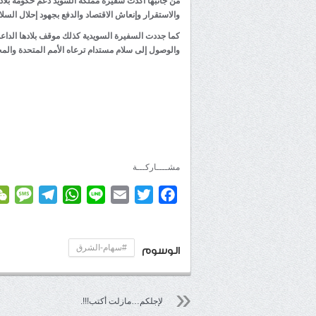
من جانبها أكدت سفيرة مملكة السويد دعم حكومة بلاده
والاستقرار وإنعاش الاقتصاد والدفع بجهود إحلال السل
كما جددت السفيرة السويدية كذلك موقف بلادها الداع
والوصول إلى سلام مستدام ترعاه الأمم المتحدة والمج
مشــــاركـــة
age
elegram
WhatsApp
Line
Email
Twitter
Facebook
#سهام-الشرق
الوسوم
لإجلكم…مازلت أكتب!!!.