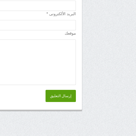
البريد الألكترونى *
موقعك
إرسال التعليق