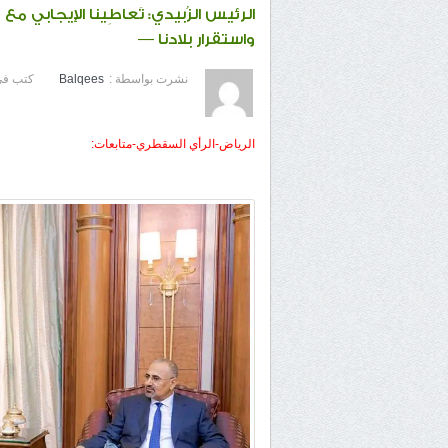
الرئيس الزُبيدي: تَعاطِينا الإيجابي 
واستقرار بلادنا —
نشرت بواسطة :
Balqees
كتب في
الرياض-الرأي السقطري-متابعات: