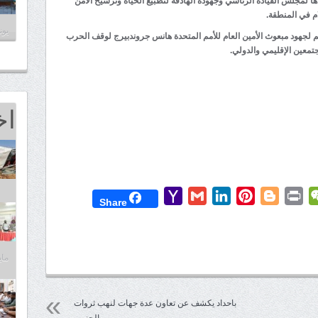
ا لمجلس القيادة الرئاسي وجهوده الهادفة لتطبيع الحياة وترسيخ الأمن
ام في المنطقة.
يونيو 7
م لجهود مبعوث الأمين العام للأمم المتحدة هانس جروندبيرج لوقف الحرب
تمعين الإقليمي والدولي.
اخ
Yahoo
Gmail
LinkedIn
Pinterest
Blogger
Print
WeChat
Mess
T
Share
Mail
مايو 25,
باحداد يكشف عن تعاون عدة جهات لنهب ثروات