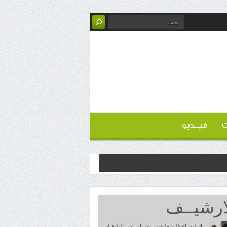
ت
فيــديو
ارشيــف
4 شهداء فلسطينيين بنيران إسرائيلية في