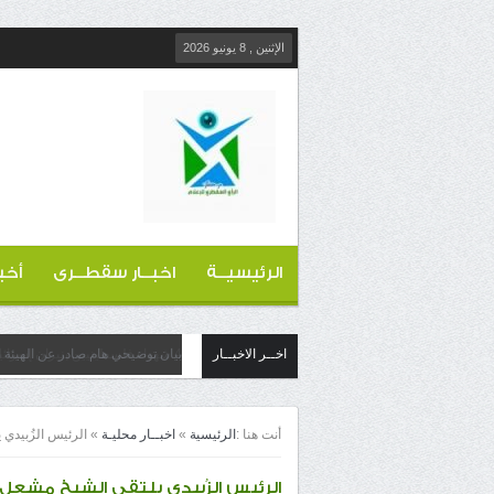
الإثنين , 8 يونيو 2026
الرئيسيــة
اخبــار سقطــرى
أخب
اخــر الاخبــار
بيان توضيحي هام صادر عن الهيئة ا
أنت هنا :
الرئيسية
»
اخبــار محليـة
»
الرئيس الزُبيدي
الرئيس الزُبيدي يلتقي الشيخ مشعل 