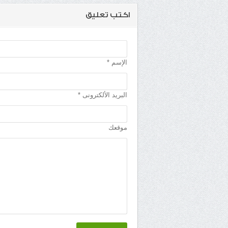
اكتب تعليق
الإسم *
البريد الألكترونى *
موقعك