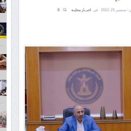
 :
سبتمبر 25, 2022
في
اخبــار محليـة
0
يونيو 7
يونيو 7