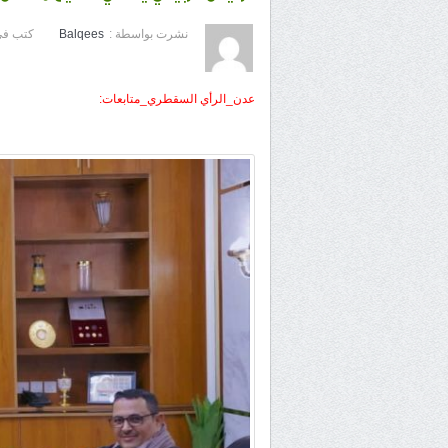
نشرت بواسطة :
Balqees
كتب في
عدن_الرأي السقطري_متابعات: