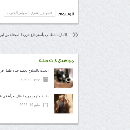
#سهام_الشرق #سهام_الجنوب
الوسوم
الامارات تطالب بأسترجاع جزرها المحتلة من اير
مواضيع ذات صلة
العبث بالسلاح يحصد حياة طفل في ت
يونيو 3, 2026
ضبط متهم بجريمة قتل امرأة في عم
مايو 19, 2026