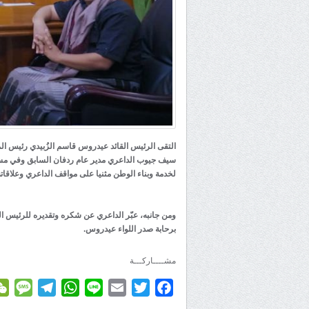
التقى الرئيس القائد عيدروس قاسم الزُبيدي رئيس ال
سيف جيوب الداعري مدير عام ردفان السابق وفي مستهل
لخدمة وبناء الوطن مثنيا على مواقف الداعري وعلاقاته
ومن جانبه، عبّر الداعري عن شكره وتقديره للرئيس الز
برحابة صدر اللواء عيدروس.
مشــــاركـــة
age
elegram
WhatsApp
Line
Email
Twitter
Facebook