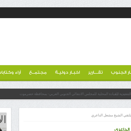
ار الجنوب
تقـــارير
اخبـار دوليـة
مجتمــع
آراء وكتابا
لتنفيذية للقيادة المحلية للمجلس الانتقالي الجنوبي العربي- بمحافظة حضرموت
ال
 يلتقي الشيخ مشعل الداعري
الداعري