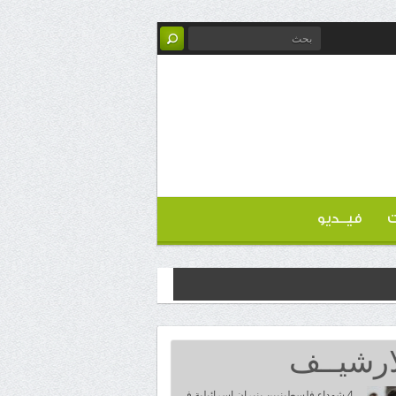
ت
فيــديو
ارشيــف
4 شهداء فلسطينيين بنيران إسرائيلية في