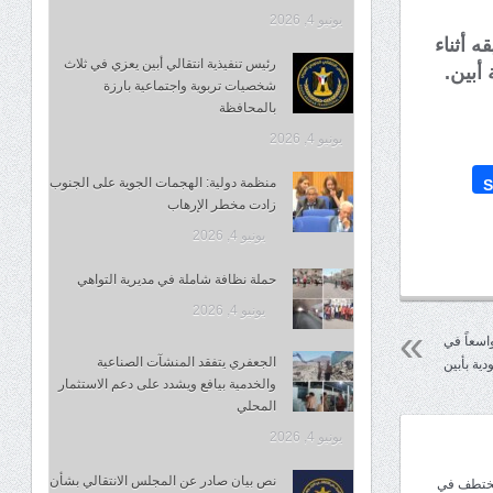
يونيو 4, 2026
 أثناء
رئيس تنفيذية انتقالي أبين يعزي في ثلاث
أبين.
شخصيات تربوية واجتماعية بارزة
بالمحافظة
يونيو 4, 2026
منظمة دولية: الهجمات الجوية على الجنوب
S
زادت مخطر الإرهاب
يونيو 4, 2026
حملة نظافة شاملة في مديرية التواهي
يونيو 4, 2026
اسعاً في
الجعفري يتفقد المنشآت الصناعية
دية بأبين
والخدمية بيافع ويشدد على دعم الاستثمار
المحلي
يونيو 4, 2026
نص بيان صادر عن المجلس الانتقالي بشأن
مختطف في