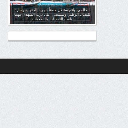
الحالمي: يافع ستظل حصناً للهوية الجنوبية ومنارة
للنضال الوطني وسنمضي على درب الشهداء مهما
بلغت التحديات والتضحيات