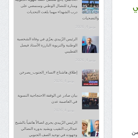
ومنارة للنضال الوطني وسنمضي على
ي
درب الشهداء مهما بلغت التحديات
والتضحيات
يونيو 4, 2026
الرئيس الزُبيدي يعزّي في وفاة الشخصية
الوطنية والتربوية البارزة الأستاذ فيصل
القطيبي
يونيو 4, 2026
إطلاق هاشتاج #نساء_الجنوب_يصرخن
يونيو 4, 2026
بيان صادر عن الوقفة الاحتجاجية النسوية
في العاصمة عدن
يونيو 4, 2026
الرئيس الزُبيدي يجري اتصالاً هاتفياً بالشيخ
عبدالرب النقيب ويشيد بدوره النضالي
من
وجهوده في توحيد الصف الجنوبي