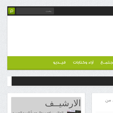
تمــع
آراء وكتابات
فيــديو
الارشيــف
 من
الحالمي: يافع ستظل حصناً للهوية الجنوبية