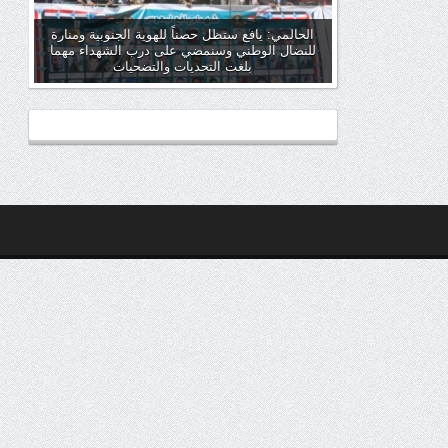
الحالمي: يافع ستظل حصناً للهوية الجنوبية ومنارة
للنضال الوطني وسنمضي على درب الشهداء مهما
بلغت التحديات والتضحيات