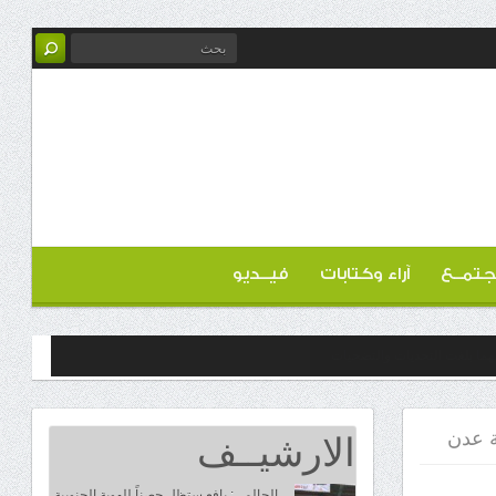
تمــع
آراء وكتابات
فيــديو
الارشيــف
ة عدن
الحالمي: يافع ستظل حصناً للهوية الجنوبية