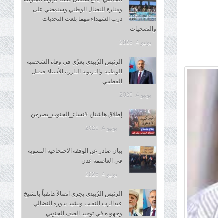
ومنارة للنضال الوطني وسنمضي على
درب الشهداء مهما بلغت التحديات
والتضحيات
يونيو 4, 2026
الرئيس الزُبيدي يعزّي في وفاة الشخصية
الوطنية والتربوية البارزة الأستاذ فيصل
القطيبي
يونيو 4, 2026
إطلاق هاشتاج #نساء_الجنوب_يصرخن
يونيو 4, 2026
بيان صادر عن الوقفة الاحتجاجية النسوية
في العاصمة عدن
يونيو 4, 2026
الرئيس الزُبيدي يجري اتصالاً هاتفياً بالشيخ
عبدالرب النقيب ويشيد بدوره النضالي
وجهوده في توحيد الصف الجنوبي