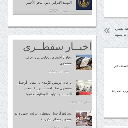
التهديد الإيراني لأمن البحر الأحمر
يونيو 4, 2026
لجنة تقصي
داث شبوة
اخبــار سقطــرى
وفاة 3 أشخاص بحادث مروري في
سقطرى
مختطف في
مايو 29, 2026
برعاية الرئيس الزُبيدي .. انتقالي أرخبيل
سقطرى يعقد اجتناعُا موسعًا ويجدد
وب الحديدة
التمسك بالثوابت الوطنية الجنوبية
مايو 25, 2026
محافظ أرخبيل سقطرى يناقش جهود دعم
وتطوير قطاع الكهرباء
مايو 7, 2026