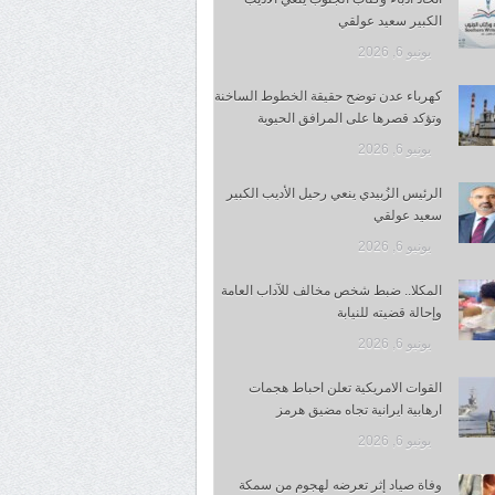
الكبير سعيد عولقي
يونيو 6, 2026
كهرباء عدن توضح حقيقة الخطوط الساخنة
وتؤكد قصرها على المرافق الحيوية
يونيو 6, 2026
الرئيس الزُبيدي ينعي رحيل الأديب الكبير
سعيد عولقي
يونيو 6, 2026
المكلا.. ضبط شخص مخالف للآداب العامة
وإحالة قضيته للنيابة
يونيو 6, 2026
القوات الامريكية تعلن احباط هجمات
ارهابية ايرانية تجاه مضيق هرمز
يونيو 6, 2026
وفاة صياد إثر تعرضه لهجوم من سمكة