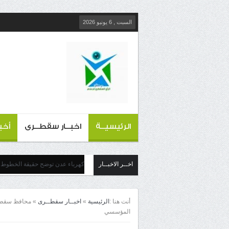
السبت , 6 يونيو 2026
الرئيسيــة
اخبــار سقطــرى
أخب
اخــر الاخبــار
كهرباء عدن توضح حقيقة الخطوط ا
أنت هنا :
الرئيسية
»
اخبــار سقطــرى
»
محافظ سقطرى 
المؤسسي