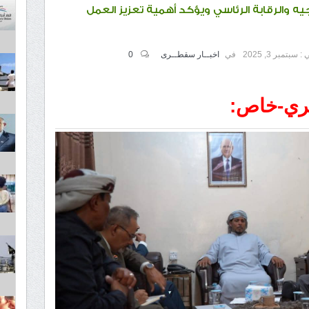
والرقابة الرئاسي ويؤكد أهمية تعزيز العمل
 :
سبتمبر 3, 2025
في
اخبــار سقطــرى
0
ري-خاص: