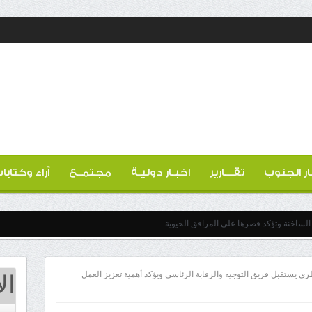
ار الجنوب
تقـــارير
اخبـار دوليـة
مجتمــع
آراء وكتابا
لساخنة وتؤكد قصرها على المرافق الحيوية
ال
يستقبل فريق التوجيه والرقابة الرئاسي ويؤكد أهمية تعزيز العمل