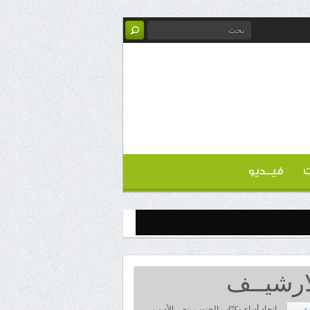
ت
فيــديو
ارشيــف
اتحاد أدباء وكتّاب الجنوب ينعي الأديب