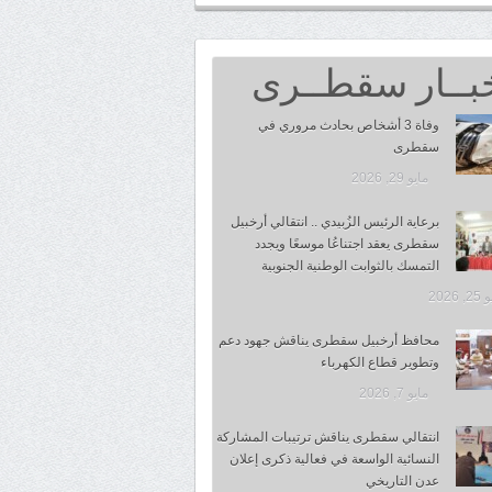
بــار سقطــرى
وفاة 3 أشخاص بحادث مروري في
سقطرى
مايو 29, 2026
برعاية الرئيس الزُبيدي .. انتقالي أرخبيل
سقطرى يعقد اجتناعُا موسعًا ويجدد
التمسك بالثوابت الوطنية الجنوبية
 2026
محافظ أرخبيل سقطرى يناقش جهود دعم
وتطوير قطاع الكهرباء
مايو 7, 2026
انتقالي سقطرى يناقش ترتيبات المشاركة
النسائية الواسعة في فعالية ذكرى إعلان
عدن التاريخي