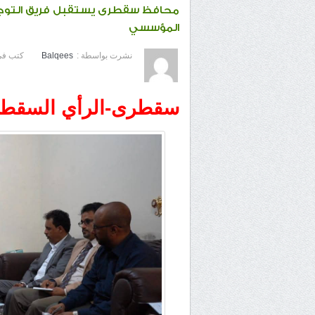
محافظ سقطرى يستقبل فريق التوجيه 
المؤسسي
نشرت بواسطة :
Balqees
كتب في
سقطرى-الرأي السقط