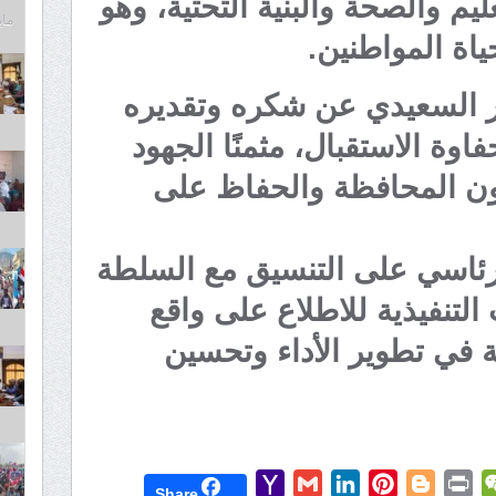
م والصحة والبنية التحتية، وهو
مايو 6,
ياة المواطنين.
ر السعيدي عن شكره وتقديره
وة الاستقبال، مثمنًا الجهود
ون المحافظة والحفاظ على
رئاسي على التنسيق مع السلطة
 التنفيذية للاطلاع على واقع
ة في تطوير الأداء وتحسين
Yahoo
Gmail
LinkedIn
Pinterest
Blogger
Print
WeChat
Mess
T
Share