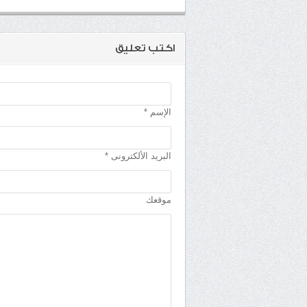
اكتب تعليق
الإسم *
البريد الألكترونى *
موقعك