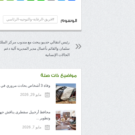
#فريق-الرقابة-والتوجيه-الرئاسي
الوسوم
رئيس انتقالي حديبو يبحث مع مندوب مركز الملك
سلمان والقائم بأعمال مدير المديرية آلية دعم
الحالات الإنسانية
مواضيع ذات صلة
وفاة 3 أشخاص بحادث مروري في سقطرى
مايو 29, 2026
محافظ أرخبيل سقطرى يناقش جهو
وتطوير ...
مايو 7, 2026