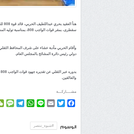
هنأ ا
سقطرى، بمقر قوات الواجب 808، بمناسبة توليه المسؤولية.
وأقام الحربي مأدبة عشاء على شرف المحافظ الثقل
دولي رئيس دائرة المشائخ بالمجلس العام.
ب
والعالقين.
مشــــاركـــة
age
elegram
WhatsApp
Line
Email
Twitter
Facebook
#شبوة_تنتصر
الوسوم