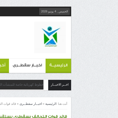
الخميس , 4 يونيو 2026
الرئيسيــة
اخبــار سقطــرى
أخب
اخــر الاخبــار
خطوط كهربائية خاصة للمنشأت التج
أنت هنا :
الرئيسية
»
اخبــار سقطــرى
»
قائد قوات ا
قائد قوات التحالف بسقطرى يستقبل