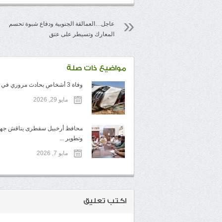
عاجل…العمالقة الجنوبية ودفاع شبوة تحسم
المعارك وتسيطر على عتق
مواضيع ذات صلة
وفاة 3 أشخاص بحادث مروري في سقطرى
مايو 29, 2026
محافظ أرخبيل سقطرى يناقش جهو
وتطوير ...
مايو 7, 2026
اكتب تعليق