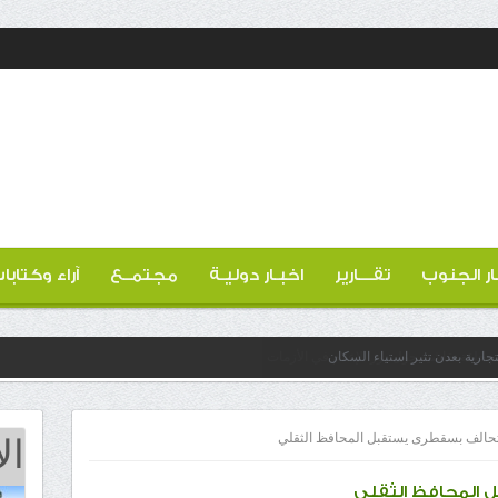
ار الجنوب
تقـــارير
اخبـار دوليـة
مجتمــع
آراء وكتابا
ارية بعدن تثير استياء السكان
ال
لتحالف بسقطرى يستقبل المحافظ الثقلي
 المحافظ الثقلي