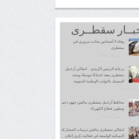
بــار سقطــرى
وفاة 3 أشخاص بحادث مروري في
سقطرى
مايو 29, 2026
برعاية الرئيس الزُبيدي .. انتقالي أرخبيل
سقطرى يعقد اجتناعُا موسعًا ويجدد
التمسك بالثوابت الوطنية الجنوبية
 2026
محافظ أرخبيل سقطرى يناقش جهود دعم
وتطوير قطاع الكهرباء
مايو 7, 2026
انتقالي سقطرى يناقش ترتيبات المشاركة
النسائية الواسعة في فعالية ذكرى إعلان