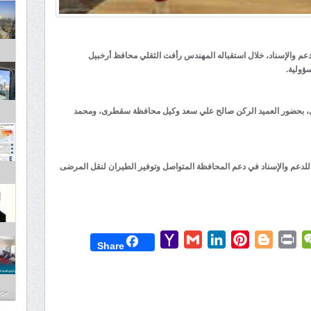
لعقيد بحري عبداللطيف الحربي، قائد قوة 808 للدعم والإسناد، خلال استقباله المهندس رأفت الثقلي محافظ أرخبيل
ي، بحضور العميد الركن صالح علي سعد وكيل محافظة سقطرى، ومحمد
دوره عبر الثقلي عن تقديره جهود قوات الواجب 808 للدعم والإسناد في دعم المحافظة المتواصل وتوفير الطيران لنقل المرضى
Yahoo
Gmail
LinkedIn
Pinterest
Blogger
Print
WeChat
Mess
T
Share
Mail
يونيو 3