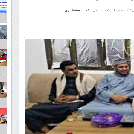
 :
أغسطس 10, 2022
في
اخبــار سقطــرى
يونيو 3