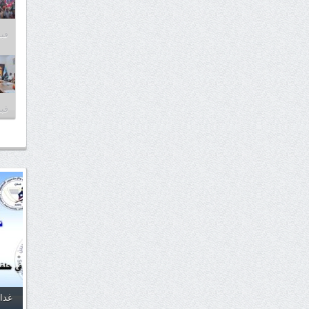
فبراير
فبراير
غدا.