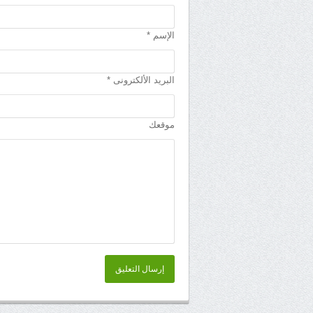
الإسم *
البريد الألكترونى *
موقعك
إرسال التعليق