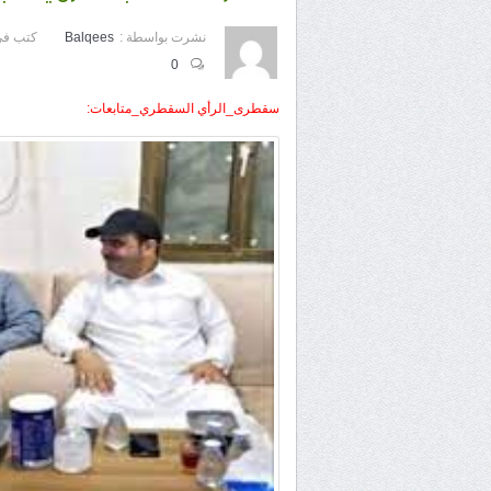
نشرت بواسطة :
Balqees
كتب في
0
سقطرى_الرأي السقطري_متابعات: