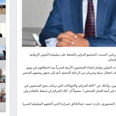
إرياني، السبت، المجتمع الدولي بالضغط على ميليشيا الحوثي الإرهابية
ت الحوثي تواصل إخفاء الصحفيين الأربعة قسرياً منذ اختطافهم في يونيو
ظروف اعتقال سيئة وحرمان من الرعاية الصحية، أدى إلى تدهور وضعهم الصحي
يين، وكذلك عن “كافة الجرائم والانتهاكات التي ترتكب بحق الصحفيين في
غير آمنة للعمل الصحفي”، مضيفاً أن “تلك الجرائم لن تسقط بالتقادم ولن
 المنصوري، حارث حميد، عبدالخالق عمران) الذين أخفتهم الميليشيا قسريا
مايو 30,