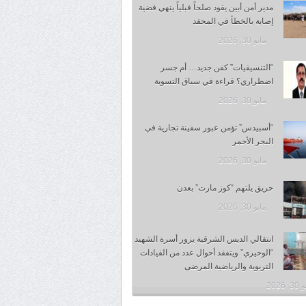
مدير أمن أبين يقود صلحاً قبلياً ينهي قضية
إصابة بالخطأ في المحفد
مايو 30, 2026
“التنسيقيات” كفن جديد… أم جسر
اضطراري؟ قراءة في سياق التسوية
مايو 30, 2026
“أسبيدس” تؤمن عبور سفينة تجارية في
البحر الأحمر
مايو 30, 2026
حريق يلتهم “كوز مارت” بعدن
مايو 30, 2026
انتقالي الديس الشرقية يزور أسرة الشهيد
“الوحيري” ويتفقد أحوال عدد من القيادات
التربوية والرياضية المرضى
 2026