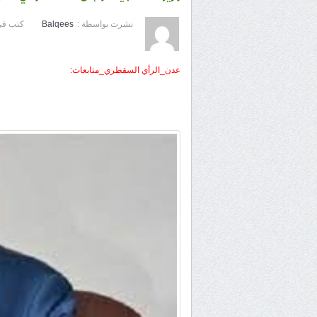
نشرت بواسطة :
Balqees
كتب في
عدن_الرأي السقطري_متابعات: