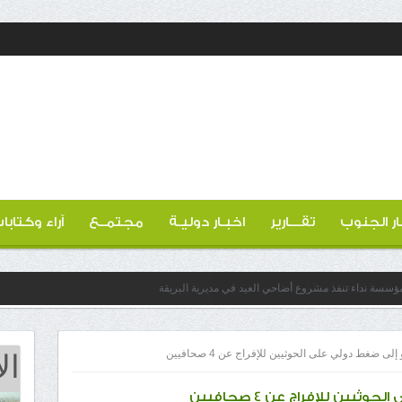
ار الجنوب
تقـــارير
اخبـار دوليـة
مجتمــع
آراء وكتابا
 مؤسسة نداء تنفذ مشروع أضاحي العيد في مديرية البريقة
ال
إلى ضغط دولي على الحوثيين للإفراج عن 4 صحافيين
يين للإفراج عن 4 صحافيين