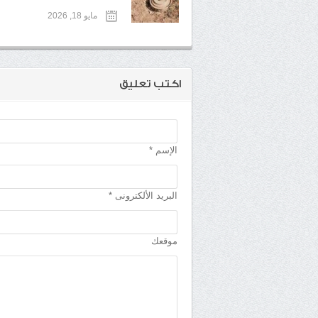
مايو 18, 2026
اكتب تعليق
الإسم *
البريد الألكترونى *
موقعك