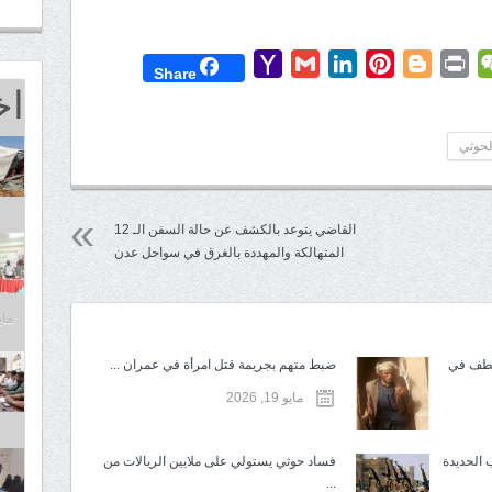
Yahoo
Gmail
LinkedIn
Pinterest
Blogger
Print
WeChat
Mess
T
Share
اخ
Mail
لحوثي
القاضي يتوعد بالكشف عن حالة السفن الـ 12
المتهالكة والمهددة بالغرق في سواحل عدن
مايو 25,
تطف في
ضبط متهم بجريمة قتل امرأة في عمران ...
مايو 19, 2026
 الحديدة
فساد حوثي يستولي على ملايين الريالات من
...