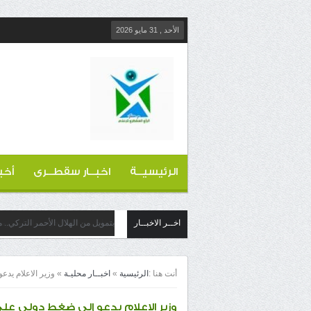
الأحد , 31 مايو 2026
الرئيسيــة
اخبــار سقطــرى
أخب
اخــر الاخبــار
بتمويل من الهلال الأحمر التركي..
أنت هنا :
الرئيسية
»
اخبــار محليـة
»
وزير الاعلام يدعو 
وزير الاعلام يدعو إلى ضغط دولي على الحوث