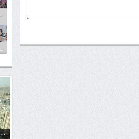
فبراير
فبراير
حجا