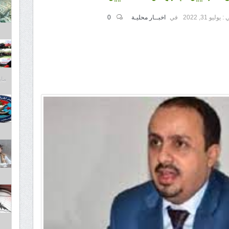
 :
يوليو 31, 2022
في
اخبــار محليـة
0
مايو 30,