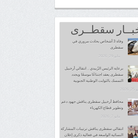
بــار سقطــرى
وفاة 3 أشخاص بحادث مروري في
سقطرى
مايو 29, 2026
برعاية الرئيس الزُبيدي .. انتقالي أرخبيل
سقطرى يعقد اجتناعُا موسعًا ويجدد
التمسك بالثوابت الوطنية الجنوبية
 2026
محافظ أرخبيل سقطرى يناقش جهود دعم
وتطوير قطاع الكهرباء
مايو 7, 2026
انتقالي سقطرى يناقش ترتيبات المشاركة
النسائية الواسعة في فعالية ذكرى إعلان