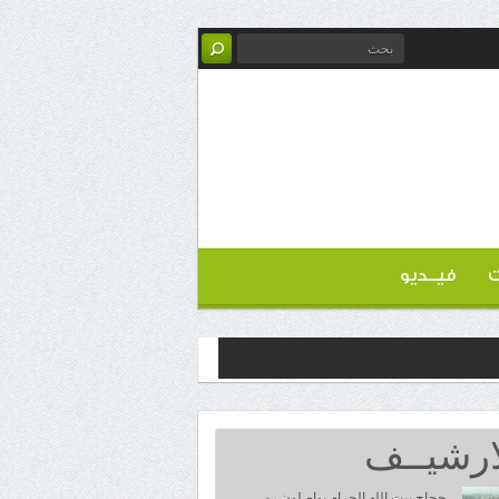
ت
فيــديو
ارشيــف
حجاج بيت الله الحرام يواصلون رمي