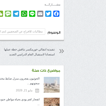
مشــــاركـــة
age
elegram
WhatsApp
Line
Email
Twitter
Facebook
مطالبات للافراج عن الصحفيين لدى ا
الوسوم
تنفيذية انتقالي خورمكسر تناقش خطة عملها
استعدادا لاستقبال العام الدراسي الجديد
مواضيع ذات صلة
الحوثيون يفجرون منزل ضابط مخ
سجونهم ...
مايو 21, 2026
انفجار لغم يودي بحياة مواطن جنوب
...