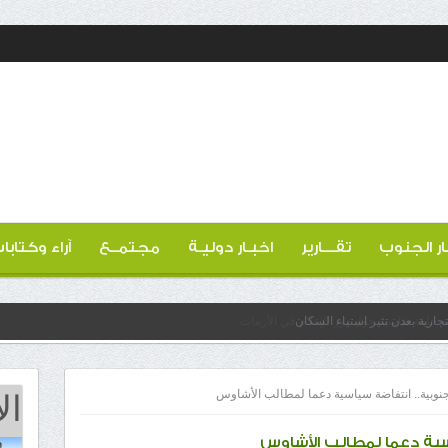
ار الجنوب
تقـــارير
اخبـار دوليـة
مجتمــع
آراء وكتابا
ارية بعدن تثير استياء السكان
ال
جنوبية.. انتفاضة سياسية دعما لمطالب الأشاوس
اسية دعما لمطالب الأشاوس