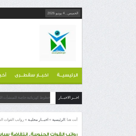
الخميس , 4 يونيو 2026
الرئيسيــة
اخبــار سقطــرى
أخب
اخــر الاخبــار
خطوط كهربائية خاصة للمنشأت التج
أنت هنا :
الرئيسية
»
اخبــار محليـة
»
رواتب القوات ال
رواتب القوات الجنوبية.. انتفاضة سي