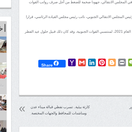
ثلة في المجلس الانتقالي، جهودا ضخمة للضغط من أجل صرف رواتب القوات
يس المجلس الانتقالي الجنوبي، نائب رئيس مجلس القيادة الرئاسي، قرارا
اخ
وتضمن ذلك القرار صرف راتبي شهري مايو ويونيو من العام 2021، لمنتسبي القوات الجنوبية، وقد كان ذلك قبيل حلول عيد الفطر
Yahoo
Gmail
LinkedIn
Pinterest
Blogger
Print
WeChat
Mess
T
Share
Mail
مايو 25,
ر
كارثة بيئية.. تسرب نفطي قبالة ميناء عدن
ومناشدات للمحافظ والجهات المختصة.