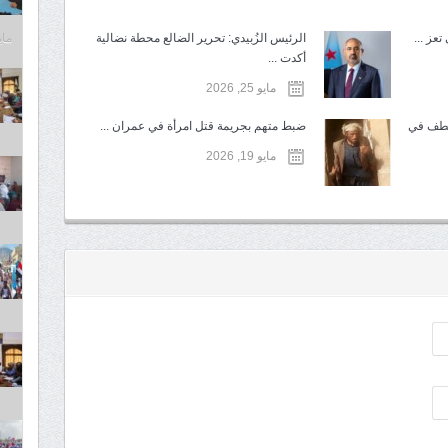
مايو 6,
عز ...
الرئيس الزُبيدي: تحرير الضالع محطة نضالية
أكدت ...
مايو 25, 2026
تطف في
ضبط متهم بجريمة قتل امرأة في عمران ...
مايو 19, 2026