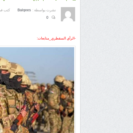
نشرت بواسطة :
Balqees
كتب في
0
-الرأي السقطري_متابعات: