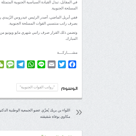
في المقابل، تبذل القيادة السياسية الجنوبية المتم
المسلحة الجنوبية.
ففي أبريل الماضي، أصدر الرئيس عيدروس الزُبيدي رئ
بصرف راتب منتسبي القوات المسلحة الجنوبية.
المبارك.
مشــــاركـــة
age
elegram
WhatsApp
Line
Email
Twitter
Facebook
"رواتب القوات الجنوبية"
الوسوم
اللواء بن بريك يُعزّي عضو الجمعية الوطنية الدكتو
مكاوي بوفاة شقيقته