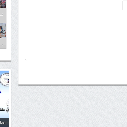
فبراير
فبراير
غدا.