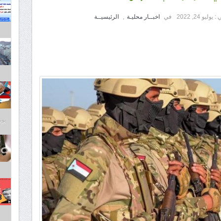
 :
يوليو 24, 2022
في
اخبــار محليـة
,
الرئيسيــة
يونيو 3