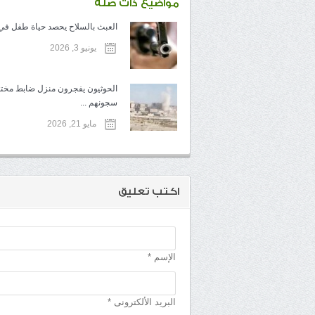
مواضيع ذات صلة
العبث بالسلاح يحصد حياة طفل في ت
يونيو 3, 2026
الحوثيون يفجرون منزل ضابط مخ
سجونهم ...
مايو 21, 2026
اكتب تعليق
الإسم *
البريد الألكترونى *