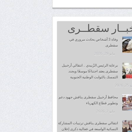
بــار سقطــرى
وفاة 3 أشخاص بحادث مروري في
سقطرى
مايو 29, 2026
برعاية الرئيس الزُبيدي .. انتقالي أرخبيل
سقطرى يعقد اجتناعُا موسعًا ويجدد
التمسك بالثوابت الوطنية الجنوبية
 2026
محافظ أرخبيل سقطرى يناقش جهود دعم
وتطوير قطاع الكهرباء
مايو 7, 2026
انتقالي سقطرى يناقش ترتيبات المشاركة
النسائية الواسعة في فعالية ذكرى إعلان