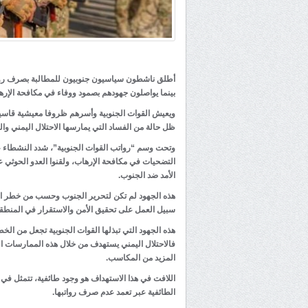
أطلق ناشطون سياسيون جنوبيون للمطالبة بصرف رواتب
بينما يواصلون جهودهم بصمود ووفاء في مكافحة الإره
ويعيش القوات الجنوبية وأسرهم ظروفا معيشية قاس
ظل حالة من الفساد التي يمارسها الاحتلال اليمني وال
وتحت وسم “رواتب القوات الجنوبية”، شدد النشطاء ع
التضحيات في مكافحة الإرهاب، ولقنوا العدو الحوثي 
الأمد ضد الجنوب.
هذه الجهود لم تكن لتحرير الجنوب وحسب من خطر الإ
سبيل العمل على تحقيق الأمن والاستقرار في المنطقة
هذه الجهود التي تبذلها القوات الجنوبية تجعل من ا
فالاحتلال اليمني يستهدف من خلال هذه الممارسات ا
المزيد من المكاسب.
اللافت في هذا الاستهداف هو وجود طائفية، تتمثل في ص
الطائفية عبر تعمد عدم صرف رواتبها.