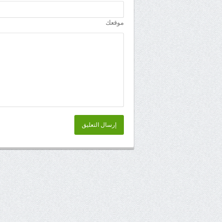
موقعك
إرسال التعليق