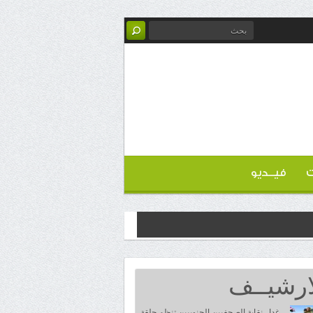
ت
فيــديو
ارشيــف
غدا.. نقابة الصحفيين الجنوبيين تنظم حلقة