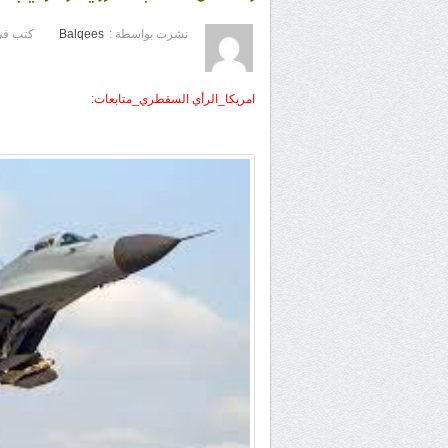
نشرت بواسطة :
Balqees
كتب في
امريكا_الرأي السقطري_متابعات: