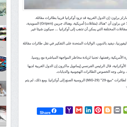
لز براون: إن الدول الغربية قد تزود أوكرانيا قريبا بطائرات مقاتلة.
ووفق وكالة “نوفوستي” ذكرت صحيفة “بوليتيكو” نقلا عن براون أن “هناك (مقاتلات) أمريكية، وهناك جريبن (Gripen) السويدية،
لمقاتلات المختلفة التي يمكن أن تذهب إلى أوكرانيا … سيكون شيئا غير
فورنيا، ديفيد بالدوين، الولايات المتحدة على التفكير في نقل طائرات مقاتلة
مايو 30,
 الأمريكية رفضتها، تجنبا لزيادة مخاطر المواجهة المباشرة مع روسيا.
حسب ما أوردته وكالة “أوكرينفورم” “Ukrinform” الأوكرانية، قال الرئيس الفرنسي إيمانويل ماكرون إن الدول الغربية لديها
حة، وعلى وجه الخصوص الطائرات الهجومية والدبابات.
وفي وقت سابق، كان هناك حديث أيضا عن نقل بولندا لطائرات “ميغ-29” (MiG-29) الروسية الصنع إلى أوكرانيا. ومع ذلك، لم يتم
Yahoo
Gmail
LinkedIn
Pinterest
Blogger
Print
WeChat
Mess
T
Share
Mail