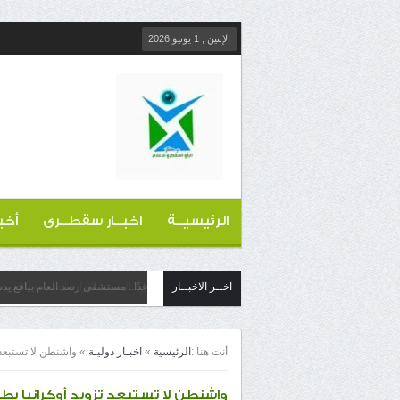
الإثنين , 1 يونيو 2026
الرئيسيــة
اخبــار سقطــرى
أخب
اخــر الاخبــار
غدًا.. مستشفى رصد العام بيافع ي
أنت هنا :
الرئيسية
»
اخبـار دوليـة
»
واشنطن لا تستبعد ت
واشنطن لا تستبعد تزويد أوكرانيا بطا