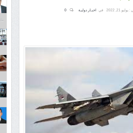
 :
يوليو 21, 2022
في
اخبـار دوليـة
0
مايو 31,