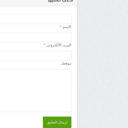
اكتب تعليق
الإسم *
البريد الألكترونى *
موقعك
إرسال التعليق