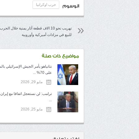
حرب اوكرانيا
الوسوم
تهريب نحو 10 الاف قطعة آثار يمنية خلال الحرب
للبيع في مزادات أميركية وأوروبية
مواضيع ذات صلة
نتانياهو يأمر الجيش الإسرائيلي با
على 70% ...
مايو 29, 2026
ترامب: لن نستعجل اتفاقا مع إيران
...
مايو 25, 2026