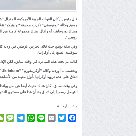
قال رئيس أركان القوات الجوية الأمريكية، الجنرال تشار
وهناك يوروفايتر، أو رافال. هناك مجموعة كاملة من ا
روسي”.
وفي بداية يونيو، حث قائد الحرس الوطني في ولاية كالي
سوفيتية الصنع إلى أوكرانيا.
كذلك تم بحث هذه المبادرة في وقت سابق، لكن الإدارة
وب
اتفاق على عدم تزويد أوكرانيا بأنواع معينة من الأسل
التوصل رسميا إلى اتفاق بشأن هذا على مستوى الناتو.
مشــــاركـــة
age
elegram
WhatsApp
Line
Email
Twitter
Facebook