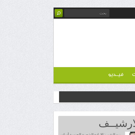
ت
فيــديو
ارشيــف
زيد النقيب: الإرادة الشعبية الجنوبية أساس