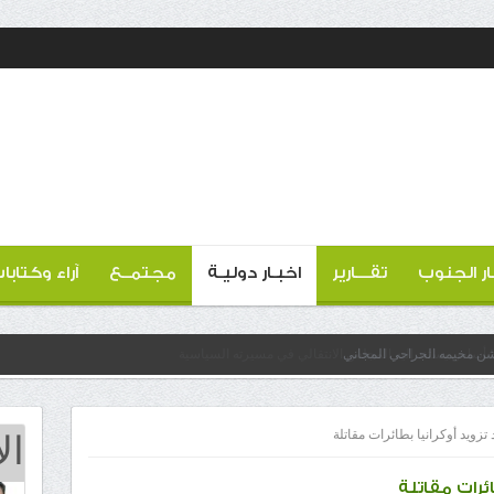
ار الجنوب
تقـــارير
اخبـار دوليـة
مجتمــع
آراء وكتابا
دشن مخيمه الجراحي المجاني
ال
زويد أوكرانيا بطائرات مقاتلة
ئرات مقاتلة