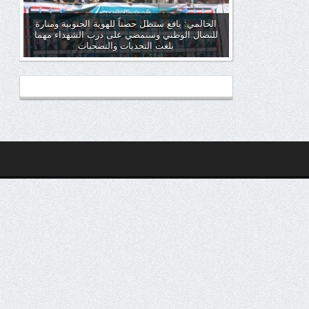
الحالمي: يافع ستظل حصناً للهوية الجنوبية ومنارة
للنضال الوطني وسنمضي على درب الشهداء مهما
بلغت التحديات والتضحيات