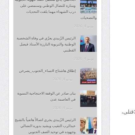
ومنارة للنضال الوطني وسنمضي على
درب الشهداء مهما بلغت التحديات
والتضحيات
يونيو 4, 2026
الرئيس الزُبيدي يعزّي في وفاة الشخصية
الوطنية والتربوية البارزة الأستاذ فيصل
القطيبي
يونيو 4, 2026
إطلاق هاشتاج #نساء_الجنوب_يصرخن
يونيو 4, 2026
بيان صادر عن الوقفة الاحتجاجية النسوية
في العاصمة عدن
يونيو 4, 2026
قال مصدر أمني إن الاشتباكات التي شهدتها الشيخ عثمان مساء امس خلفت 3قتلى،
الرئيس الزُبيدي يجري اتصالاً هاتفياً بالشيخ
عبدالرب النقيب ويشيد بدوره النضالي
وجهوده في توحيد الصف الجنوبي