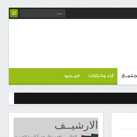
تمــع
آراء وكتابات
فيــديو
الارشيــف
الحالمي: يافع ستظل حصناً للهوية الجنوبية