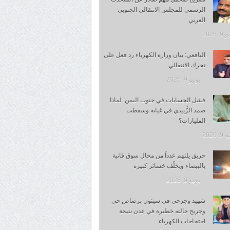
الرسمي للمجلس الانتقالي الجنوبي
العربي
, 2026
اليافعي: بيان وزارة الكهرباء رد فعل على
تحرك الانتقالي
يونيو 9, 2026
فشل الحسابات في جنوب اليمن: لماذا
صمد الزُّبيدي في غيابه وسقطت
المليارات؟
, 2026
حريق يلتهم عدداً من محال سوق قانية
بالبيضاء ويخلّف خسائر كبيرة
يونيو 9, 2026
شهيد وجرحى في سيئون برصاص حي
وجريح حالته خطيرة في عدن نتيجة
احتجاجات الكهرباء