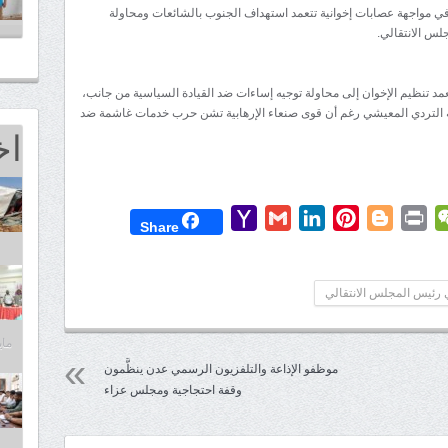
ة في مواجهة عصابات إخوانية تتعمد استهداف الجنوب بالشائعات ومحاولة
لس الانتقالي.
مد تنظيم الإخوان إلى محاولة توجيه إساءات ضد القيادة السياسية من جانب،
ية التردي المعيشي رغم أن قوى صنعاء الإرهابية تشن حرب خدمات غاشمة ضد
اخ
Yahoo
Gmail
LinkedIn
Pinterest
Blogger
Print
WeChat
Mess
T
Share
Mail
 رئيس المجلس الانتقالي
مايو 25,
موظفو الإذاعة والتلفزيون الرسمي عدن ينظَّمون
وقفة احتجاجية ومجلس عزاء