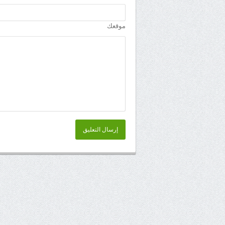
موقعك
إرسال التعليق