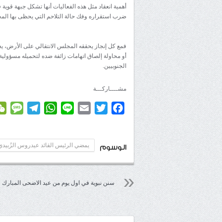
أهمية انعقاد مثل هذه الفعاليات أنها تشكل جبهة قوي
ضرب استقراره وفك حالة التلاحم التي يحظى بها المج
فمع كل إنجاز يحققه المجلس الانتقالي على الأرض، يع
أو محاولة إلصاق اتهامات زائفة ضده لتحميله مسؤول
الجنوبيين.
مشــــاركـــة
age
elegram
WhatsApp
Line
Email
Twitter
Facebook
يمضي الرئيس القائد عيدروس الزُبيدي
الوسوم
سنن نبوية في اول يوم من عيد الاضحى المبارك