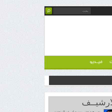
ت
فيــديو
ارشيــف
تصريح صحفي مهم صادر عن المتحدث