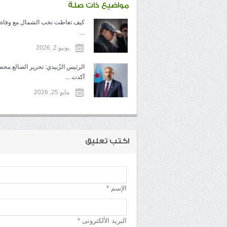
مواضيع ذات صلة
كيف تعاطت نخب الشمال مع وفاة 
...
يونيو 2, 2026
الرئيس الزُبيدي: تحرير الضالع محط
أكدت ...
مايو 25, 2026
اكتب تعليق
الإسم *
البريد الألكترونى *