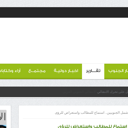
ار الجنوب
تقـــارير
اخبـار دوليـة
مجتمــع
آراء وكتابا
عل على تحرك الانتقالي
ال
م شمل الجنوبيين.. استماع للمطالب واستعراض للرؤى
. استماع للمطالب واستعراض للرؤى