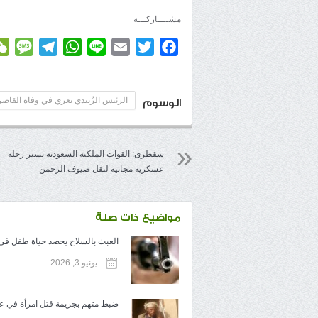
مشــــاركـــة
age
elegram
WhatsApp
Line
Email
Twitter
Facebook
الرئيس الزُبيدي يعزي في وفاة القاض
الوسوم
سقطرى: القوات الملكية السعودية تسير رحلة
عسكرية مجانية لنقل ضيوف الرحمن
مواضيع ذات صلة
العبث بالسلاح يحصد حياة طفل في ت
يونيو 3, 2026
ضبط متهم بجريمة قتل امرأة في عم