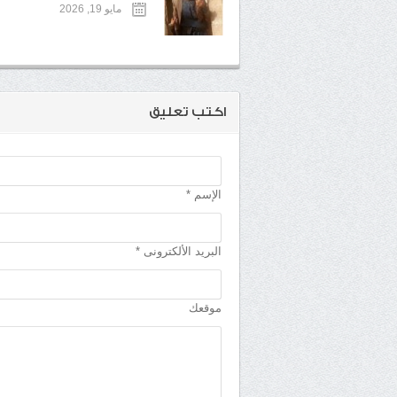
مايو 19, 2026
اكتب تعليق
الإسم *
البريد الألكترونى *
موقعك