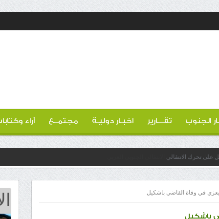
ار الجنوب
تقـــارير
اخبـار دوليـة
مجتمــع
آراء وكتابا
عل على تحرك الانتقالي
ال
 يعزي في وفاة القاضي باشكيل
ضي باشكيل