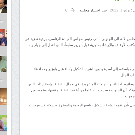
 :
يوليو 1, 2022
في
اخبــار محليـة
0
يونيو 9
لس الانتقالي الجنوبي، نائب رئيس مجلس القيادة الرئاسي، برقية تعزية في
ب الأوقاف والإرشاد بمديرية غيل باوزير سابقاً، الذي انتقل إلى جوار ربه
م مواساته، إلى أسرة وذوي الشيخ باشكيل وأبناء غيل باوزير ومحافظة
اب الجلل.
يونيو 9
ومآثره الجليلة، واسهاماته المشهودة، في مجال القضاء، وإصلاح ذات البين،
كدا أن الجنوب خسر برحيله علما من أعلام القضاء، وفقيها، وعمودا من
ضرموت.
وجل بأن يتغمد الشيخ باشكيل بواسع الرحمة والمغفرة ويسكنه فسيح جناته،