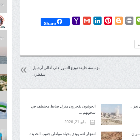
يونيو 9
Yahoo
Gmail
LinkedIn
Pinterest
Blogger
Print
WeChat
Mess
T
Share
Mail
يونيو 9
ي
مؤسسة خليفة توزع التمور على أهالي أرخبيل
سقطرى
عز ...
الحوثيون يفجرون منزل ضابط مختطف في
سجونهم ...
مايو 21, 2026
ران ...
انفجار لغم يودي بحياة مواطن جنوب الحديدة