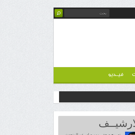
ت
فيــديو
ارشيــف
تصريح صحفي مهم صادر عن المتحدث