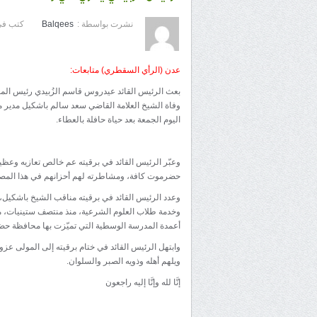
نشرت بواسطة :
Balqees
كتب في
عدن (الرأي السقطري) متابعات:
بعث الرئيس القائد عيدروس قاسم الزُبيدي رئيس المج
وفاة الشيخ العلامة القاضي سعد سالم باشكيل مدير مكت
اليوم الجمعة بعد حياة حافلة بالعطاء.
وعبّر الرئيس القائد في برقيته عم خالص تعازيه وعظي
حضرموت كافة، ومشاطرته لهم أحزانهم في هذا المص
وعدد الرئيس القائد في برقيته مناقب الشيخ باشكيل، 
وخدمة طلاب العلوم الشرعية، منذ منتصف ستينيات، مؤ
أعمدة المدرسة الوسطية التي تميّزت بها محافظة ح
وابتهل الرئيس القائد في ختام برقيته إلى المولى عز
ويلهم أهله وذويه الصبر والسلوان.
إنَّا لله وإنَّا إليه راجعون