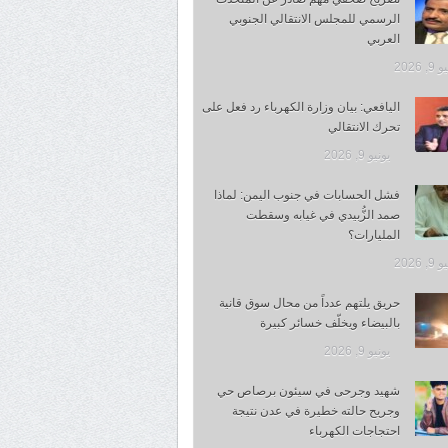
الرسمي للمجلس الانتقالي الجنوبي
العربي
, 2026
اليافعي: بيان وزارة الكهرباء رد فعل على
تحرك الانتقالي
يونيو 9, 2026
فشل الحسابات في جنوب اليمن: لماذا
صمد الزُّبيدي في غيابه وسقطت
المليارات؟
, 2026
حريق يلتهم عدداً من محال سوق قانية
بالبيضاء ويخلّف خسائر كبيرة
يونيو 9, 2026
شهيد وجرحى في سيئون برصاص حي
وجريح حالته خطيرة في عدن نتيجة
احتجاجات الكهرباء