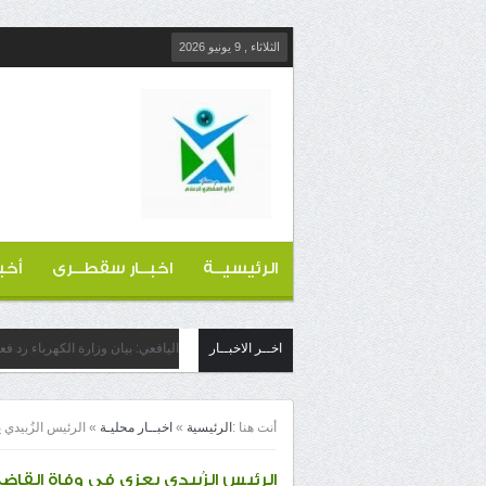
الثلاثاء , 9 يونيو 2026
الرئيسيــة
اخبــار سقطــرى
أخب
اخــر الاخبــار
اليافعي: بيان وزارة الكهرباء رد ف
أنت هنا :
الرئيسية
»
اخبــار محليـة
»
الرئيس الزُبيدي
الرئيس الزُبيدي يعزي في وفاة القا