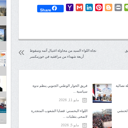
Yahoo
Gmail
LinkedIn
Pinterest
Blogger
Print
WeChat
Mess
T
Share
Mail
يق
نجاة اللواء السيد من محاولة اغتيال آثمه وسقوط
أربعة شهداء من مرافقيه في خورمكسر
ة نضالية
فريق الحوار الوطني الجنوبي ينظم ندوة
سياسية ...
مايو 11, 2026
 الحنشي
اللواء البحسني: قضايا الشعوب المتجدرة
لاتمحى بتقلبات ...
يونيو 3
مايو 5, 2026