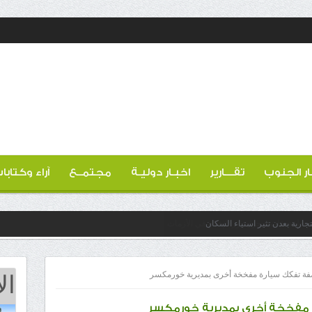
ار الجنوب
تقـــارير
اخبـار دوليـة
مجتمــع
آراء وكتابا
ارية بعدن تثير استياء السكان
ال
ة تفكك سيارة مفخخة أخرى بمديرية خورمكسر
مفخخة أخرى بمديرية خورمكسر