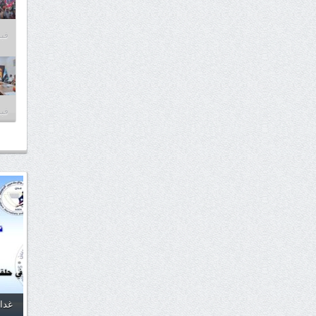
فبراير
فبراير
غدا.