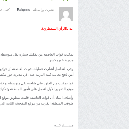
نشرت بواسطة :
Balqees
كتب في
عدن(الرأي السقطري):
تمكنت قوات العاصفة من تفكيك سيارة نقل متوسطة نوع
مديرية خورمكسر.
وفي التفاصل أشارت عمليات قوات العاصفة أن قواتها 
أمن لحج بجانب كلية التربية عدن في مديرية خور مكس
كما تمكنت من العثور على شاحنة نقل متوسطة نوع (دين
موقع التفجير الأول لتعمل على تأمين المنطقة وتفكيك
وأضاف البيان أن قوات العاصفة قامت بتطويق موقع ال
طوقت المنطقة القريبة من موقع المفخخة الثانية التي 
مشــــاركـــة