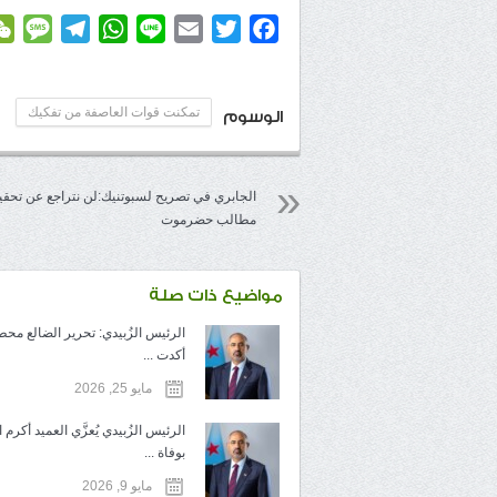
age
elegram
WhatsApp
Line
Email
Twitter
Facebook
تمكنت قوات العاصفة من تفكيك
الوسوم
الجابري في تصريح لسبوتنيك:لن نتراجع عن تحق
مطالب حضرموت
مواضيع ذات صلة
الرئيس الزُبيدي: تحرير الضالع محط
أكدت ...
مايو 25, 2026
الرئيس الزُبيدي يُعزَّي العميد أكرم
بوفاة ...
مايو 9, 2026