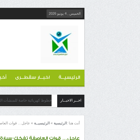
الخميس , 4 يونيو 2026
الرئيسيــة
اخبــار سقطــرى
أخب
اخــر الاخبــار
خطوط كهربائية خاصة للمنشأت التج
أنت هنا :
الرئيسية
»
الرئيسيــة
»
عاجل… قوات العاصف
عاجل… قوات العاصفة تفكك سيارة 