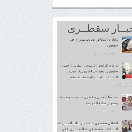
بــار سقطــرى
وفاة 3 أشخاص بحادث مروري في
سقطرى
مايو 29, 2026
برعاية الرئيس الزُبيدي .. انتقالي أرخبيل
سقطرى يعقد اجتناعُا موسعًا ويجدد
التمسك بالثوابت الوطنية الجنوبية
 2026
محافظ أرخبيل سقطرى يناقش جهود دعم
وتطوير قطاع الكهرباء
مايو 7, 2026
انتقالي سقطرى يناقش ترتيبات المشاركة
النسائية الواسعة في فعالية ذكرى إعلان