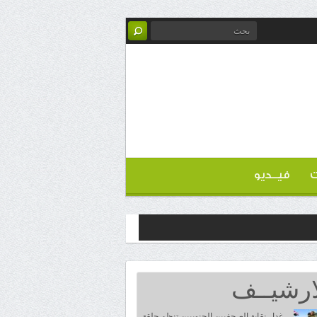
ت
فيــديو
ارشيــف
غدا.. نقابة الصحفيين الجنوبيين تنظم حلقة