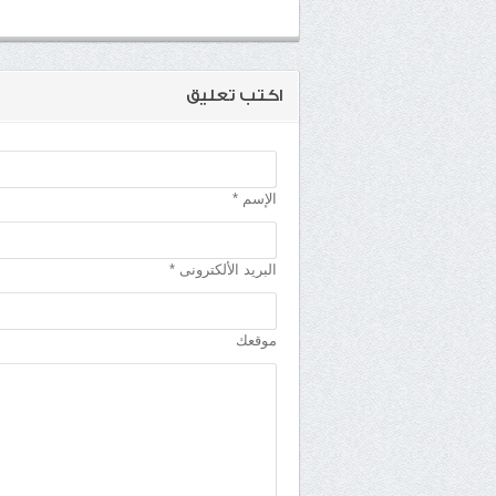
اكتب تعليق
الإسم *
البريد الألكترونى *
موقعك