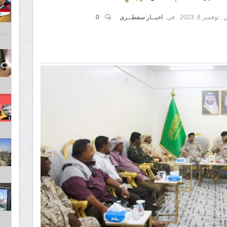
 :
نوفمبر 8, 2023
في
اخبــار سقطــرى
0
يونيو 3