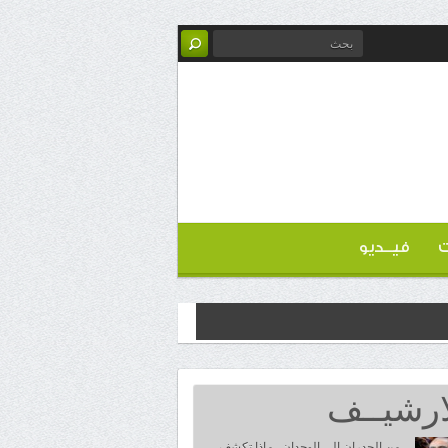
ت
فيــديو
ارشيــف
من الجدران إلى الوجدان.. ماذا تكشف