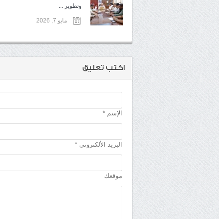
وتطوير ...
مايو 7, 2026
اكتب تعليق
الإسم *
البريد الألكترونى *
موقعك