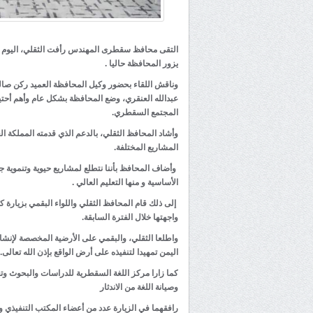
التقى محافظ سقطرى المهندس رأفت الثقلي، اليوم قائ
يزور المحافظة حاليا .
وناقش اللقاء بحضور وكيل المحافظة العميد ركن صا
عبدالله العنقري، وضع المحافظة بشكل عام وأهم أحتياج
المجتمع السقطري.
وأشاد المحافظ الثقلي، بالدعم الذي قدمته المملكة ا
المشاريع المختلفة.
وأضاف المحافظ بأننا نتطلع لمشاريع حيوية وتنموية ج
الأساسية و منها التعليم العالي .
إلى ذلك قام المحافظ الثقلي واللواء البقمي بزيارة 
واجهتها خلال الفترة السابقة.
واطلعا الثقلي، والبقمي على الأرضية المخصصة لإنشاء
اليمن تمهيدا لتنفيذه على أرض الواقع بإذن الله تعالى.
كما زارا مركز اللغة السقطرية للدراسات والبحوث و
وصيانة اللغة من الاندثار
رافقهما في الزيارة عدد من أعضاء المكتب التنفيذي و ا