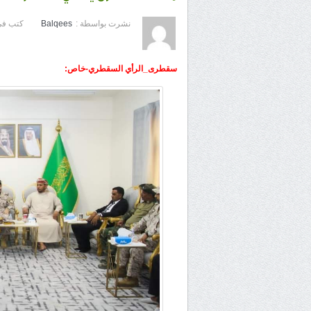
نشرت بواسطة :
Balqees
كتب في
سقطرى_الرأي السقطري-خاص: