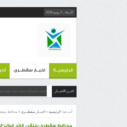
الأربعاء , 3 يونيو 2026
الرئيسيــة
اخبــار سقطــرى
أخب
اخــر الاخبــار
العبث بالسلاح يحصد حياة طفل في 
أنت هنا :
الرئيسية
»
اخبــار سقطــرى
»
محافظ سقطرى 
محافظ سقطرى يلتقي قائد قوات الدعم