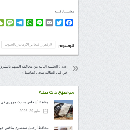
مشــــاركـــة
age
elegram
WhatsApp
Line
Email
Twitter
Facebook
#رفض_افتعال_الازمات_بالجنوب
الوسوم
عدن : الجلسة الثانية من محاكمة المتهم بالشروع
في قتل الطالبة سجى (تفاصيل)
مواضيع ذات صلة
وفاة 3 أشخاص بحادث مروري في سقطرى
مايو 29, 2026
محافظ أرخبيل سقطرى يناقش جهو