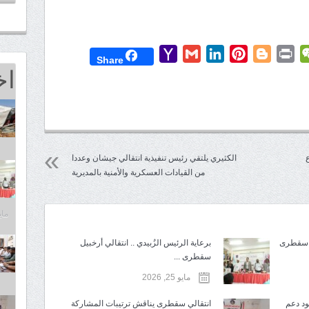
Yahoo
Gmail
LinkedIn
Pinterest
Blogger
Print
WeChat
Mess
T
Share
اخ
Mail
الكثيري يلتقي رئيس تنفيذية انتقالي جيشان وعددا
من القيادات العسكرية والأمنية بالمديرية
مايو 25,
برعاية الرئيس الزُبيدي .. انتقالي أرخبيل
سقطرى ...
مايو 25, 2026
د دعم
انتقالي سقطرى يناقش ترتيبات المشاركة