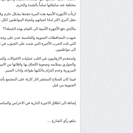
مختلفة عند سابقاتها تماماّ بالشدة والحزم.
ارتأت الأجهزة الأمنية هذه المرة تنفذها بشكل حازم و
تنقل أخرى اكثر امانا لحياتهم ولحياة المواطنين ككل.
ماالذي دفع الأجهزة الأمنية الى القيام بهذه الحملة؟؟
شهدت المحافظات الجنوبية والعاصمة عدن على وجة ا
الى مواطنيين.
واستخدم الارهابيون في اغلب عمليات الاغتيالات والسر
والحواري بسلاسه وصعوبة اللحاق بها وافلاتها من الا
المرورية وعدم التزام مالكيها بقواعد واداب السير.
فيما كان للسلاح المنتشر اثار كارثة على المجتمع بأ
الجنوبية من قبل.
إضافة الى اطلاق الاعيرة النارية في الاعراس والمناس
ماهو رأي الشارع …