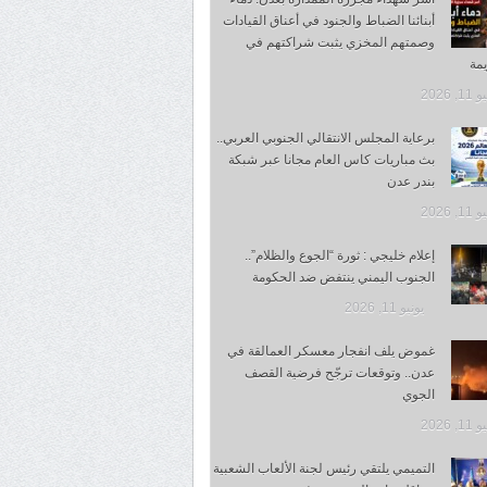
أبنائنا الضباط والجنود في أعناق القيادات
وصمتهم المخزي يثبت شراكتهم في
مة
1, 2026
برعاية المجلس الانتقالي الجنوبي العربي..
بث مباريات كاس العام مجانا عبر شبكة
بندر عدن
1, 2026
إعلام خليجي : ثورة “الجوع والظلام”..
الجنوب اليمني ينتفض ضد الحكومة
يونيو 11, 2026
غموض يلف انفجار معسكر العمالقة في
عدن.. وتوقعات ترجّح فرضية القصف
الجوي
1, 2026
التميمي يلتقي رئيس لجنة الألعاب الشعبية