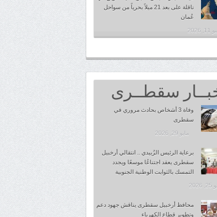
ناقلة على بعد 21 ميلاً بحرياً من سواحل
عُمان
1, 2026
بــار سقطــرى
وفاة 3 أشخاص بحادث مروري في
سقطرى
مايو 29, 2026
برعاية الرئيس الزُبيدي .. انتقالي أرخبيل
سقطرى يعقد اجتناعُا موسعًا ويجدد
التمسك بالثوابت الوطنية الجنوبية
 2026
محافظ أرخبيل سقطرى يناقش جهود دعم
وتطوير قطاع الكهرباء