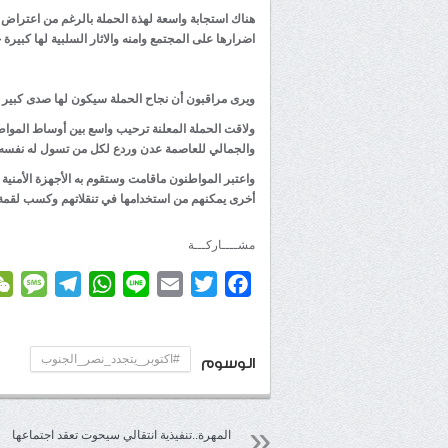
هناك استجابة واسعة لهذة الحملة بالرغم من اعتراض ا
اضرارها على المجتمع وامنه والاثار السلبية لها كبيرة ج
ويرى مراقبون أن نجاح الحملة سيكون لها صدى كبير وا
ولاقت الحملة المعلنة ترحيب واسع بين أوساط المواط
والجمالي للعاصمة عدن وردع لكل من تسول له نفسه ا
واعتبر المواطنون ماقامت وستقوم به الأجهزة الأمنية
أخرى يمكنهم من استخدامها في تنقلاتهم وكسب لقمة 
مشــــاركـــة
age
elegram
WhatsApp
Line
Email
Twitter
Facebook
#اكتوبر_يتجدد_نصر_الجنوب
الوسوم
المهرة..تنفيذية انتقالي سيحوت تعقد اجتماعها