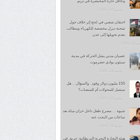
وعاقل حارة المحيضرة في تريم
يونيو 11, 2026
احتقان شعبي في لحج إثر خلاف حول
شحنة ديزل مخصصة للكهرباء ومطالب
بعدم تحويلها إلى عدن
1, 2026
عصيان مدني يشل الحركة في مدينة
سيئون بوادي حضرموت
يونيو 11, 2026
150 مليون دولار وقود.. والسؤال… هل
ستصل للمحولات أم للمنصات؟
يونيو 11, 2026
شبوة … مصرع طفل داخل خزان مياة بعد
ساعات من البحث عنه
يونيو 11, 2026
هيئة التجارة البحرية البريطانية: حريق في