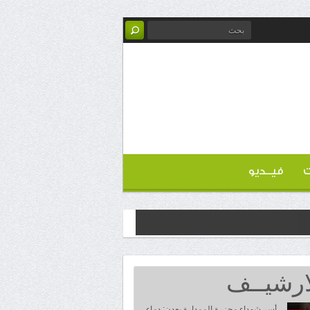
ت
فيــديو
ارشيــف
أسر شهداء مجزرة الممدارة بعدن: دماء