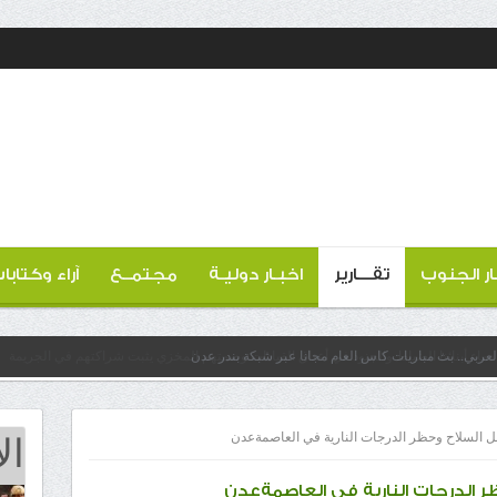
ار الجنوب
تقـــارير
اخبـار دوليـة
مجتمــع
آراء وكتابا
العربي.. بث مباريات كاس العام مجانا عبر شبكة بندر عدن
ال
حمل السلاح وحظر الدرجات النارية في العاصمةعدن
ر الدرجات النارية في العاصمةعدن