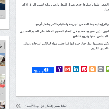
لبعض عليها بأعتبارها احدى وسائل التنقل وأيضا وسلية لطلب الرزق الا أن
دا .
يونيو 1
ثار إيجابية جمة للحد من الجريمة واستتباب الامن بشكل أوسع.
نيين الذين اعتبروها خطوة في الاتجاة الصحيح للحفاظ على الطابع الحضاري
لمساس بأمنها وترويع قاطنيها.
اخ
 بكل منتسبيها عمل جبار حيث انها قد أعطت مهلة لمالكي الدرجات وبدائل
العيش الكريم.
Yahoo
Gmail
LinkedIn
Pinterest
Blogger
Print
WeChat
Mess
T
Share
Mail
مايو 25,
لماذا سمي إعصار “تيج” بهذا الاسم؟