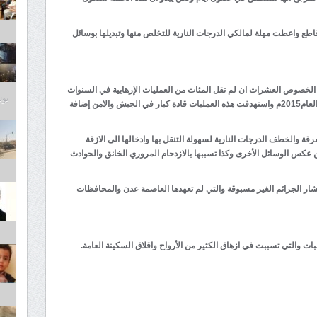
قاطع واعطت مهلة لمالكي الدرجات النارية للتخلص منها وتبديلها بوسائل
لخصوص العشرات ان لم نقل المئات من العمليات الإرهابية في السنوات
يونيو 1
التي تلت الحرب الأخيرة التي شنت على الجنوب في العام2015م واستهدفت هذه العمليات قادة كبار في الجيش والامن إضافة
قة والخطف الدرجات النارية لسهولة التنقل بها وادخالها الى الازقة
من عكس الوسائل الأخرى وكذا تسببها بالازدحام المروري الخانق والحوادث
نتشار الجرائم الغير مسبوقة والتي لم تعهدها العاصمة عدن والمحافظات
بات والتي تسببت في ازهاق الكثير من الأرواح واقلاق السكينة العامة.