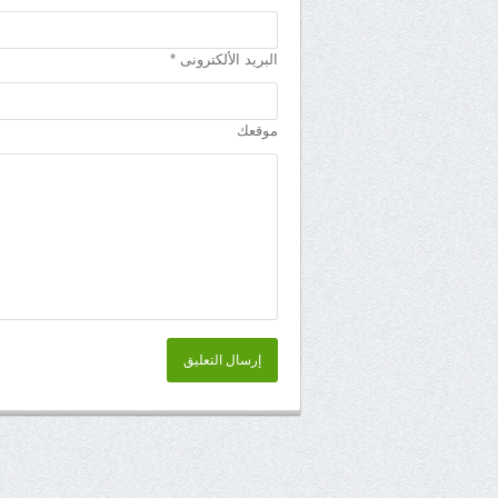
البريد الألكترونى *
موقعك
إرسال التعليق