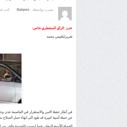
نشرت بواسطة :
Balqees
كتب في
عدن_الرأي السقطري-خاص:
تقرير/بلقيس محمد
في أطار حفظ الامن والاستقرار في العاصمة عدن وحما
عن حملة أمنية كبيرة قد تقود الى انهاء حمل السلاح ب
الحملة الأمنية المعلن عنها ليست بالجديدة والتي من