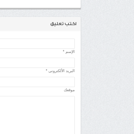
اكتب تعليق
الإسم *
البريد الألكترونى *
موقعك