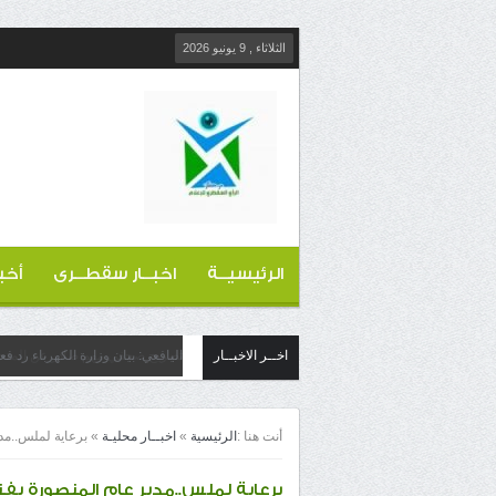
الثلاثاء , 9 يونيو 2026
الرئيسيــة
اخبــار سقطــرى
أخب
اخــر الاخبــار
اليافعي: بيان وزارة الكهرباء رد ف
أنت هنا :
الرئيسية
»
اخبــار محليـة
»
برعاية لملس..مد
برعاية لملس..مدير عام المنصورة يف