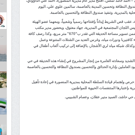
– أحمد حامد لملس، أفتتح مدير عام مديرية المنصورة، أحمد علي الداؤودي،
يونيو 9
ندوق النظافة وتحسين المدينة بالعاصمة، سالمين علوي علي، اليوم
لية بالمديرية، وتنفيذ صندوق النظافة والتحسين بالعاصمة.
قب قص الشريط إيذاناً بإفتتاحها رسمياً وشعبياً، ومعهما عضو الهيئة
ئيس اللجان المجتمعية في المديرية، جهاد معتوق، وبحضور مدير مكتب
الأشغال العامة والطرق، المهندس رافت كوكني، وتتضمن تسوير مساحة الحديقة التي تقدر ب”670″ متر مربع، وكذا رصف كافة
يونيو 9
اء كافتيربا ودورات مياه، وغرس العديد من الشتلات المتنوعة وعمل
ذلك شبكة مياه لري الأشجار، بالإضافة إلى تركيب ألعاب أطفال في
 الشديد وسعادته الغامرة من إنجاز المشروع في إنشاء هذه الحديقة في حي
هود العاملين بإدارة الحدائق والتحسين بصندوق النظافة والتحسين بالعاصمة
 حرص واهتمام قيادة السلطة المحلية بمديرية المنصورة في إعادة تأهيل
ية بإعتبارها المتنفسات الحيوية للمواطنين.
 حي حاشد، العميد منير عقلان، وعصام الشبيبي.