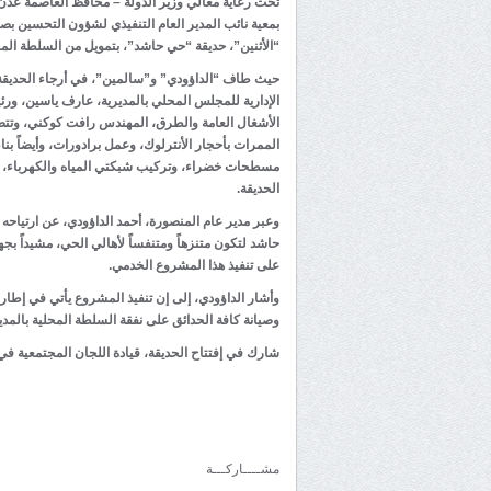
تحت رعاية معالي وزير الدولة – محافظ العاصمة عدن 
بمعية نائب المدير العام التنفيذي لشؤون التحسين بص
“الأثنين”، حديقة “حي حاشد”، بتمويل من السلطة المح
حيث طاف “الداؤودي” و”سالمين”، في أرجاء الحديقة، ع
الإدارية للمجلس المحلي بالمديرية، عارف ياسين، ور
الممرات بأحجار الأنترلوك، وعمل برادورات، وأيضاً بن
مسطحات خضراء، وتركيب شبكتي المياه والكهرباء، وك
الحديقة.
وعبر مدير عام المنصورة، أحمد الداؤودي، عن ارتياحه
حاشد لتكون متنزهاً ومتنفساً لأهالي الحي، مشيداً بج
على تنفيذ هذا المشروع الخدمي.
وأشار الداؤودي، إلى إن تنفيذ المشروع يأتي في إطار
وصيانة كافة الحدائق على نفقة السلطة المحلية بالمدير
شارك في إفتتاح الحديقة، قيادة اللجان المجتمعية في
مشــــاركـــة