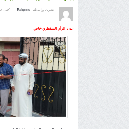
نشرت بواسطة :
Balqees
كتب في
عدن_الرأي السقطري-خاص: