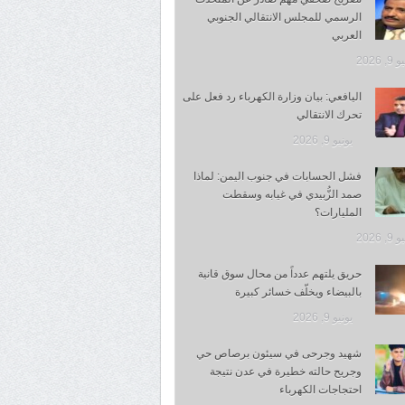
الرسمي للمجلس الانتقالي الجنوبي
العربي
, 2026
اليافعي: بيان وزارة الكهرباء رد فعل على
تحرك الانتقالي
يونيو 9, 2026
فشل الحسابات في جنوب اليمن: لماذا
صمد الزُّبيدي في غيابه وسقطت
المليارات؟
, 2026
حريق يلتهم عدداً من محال سوق قانية
بالبيضاء ويخلّف خسائر كبيرة
يونيو 9, 2026
شهيد وجرحى في سيئون برصاص حي
وجريح حالته خطيرة في عدن نتيجة
احتجاجات الكهرباء