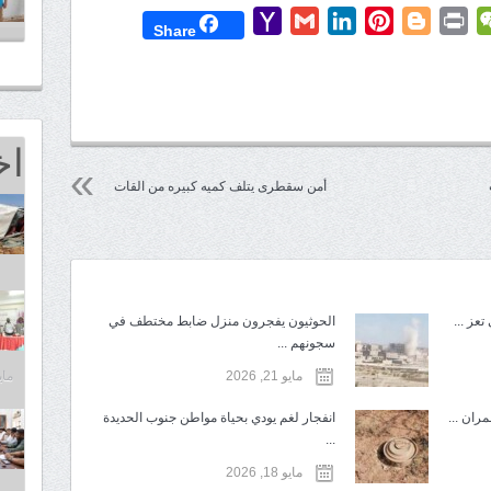
Yahoo
Gmail
LinkedIn
Pinterest
Blogger
Print
WeChat
Mess
T
Share
Mail
اخ
أمن سقطرى يتلف كميه كبيره من القات
عز ...
الحوثيون يفجرون منزل ضابط مختطف في
سجونهم ...
مايو 21, 2026
مايو 25,
ران ...
انفجار لغم يودي بحياة مواطن جنوب الحديدة
...
مايو 18, 2026