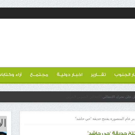
ار الجنوب
تقـــارير
اخبـار دوليـة
مجتمــع
آراء وكتابا
عل على تحرك الانتقالي
ال
ير عام المنصورة يفتتح حديقة “حي حاشد”
تتح حديقة “حي حاشد”