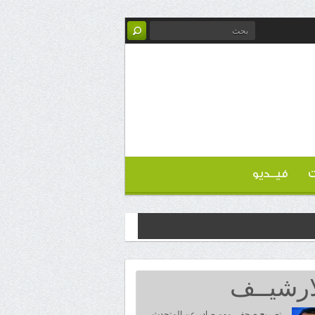
ت
فيــديو
ارشيــف
تصريح صحفي مهم صادر عن المتحدث