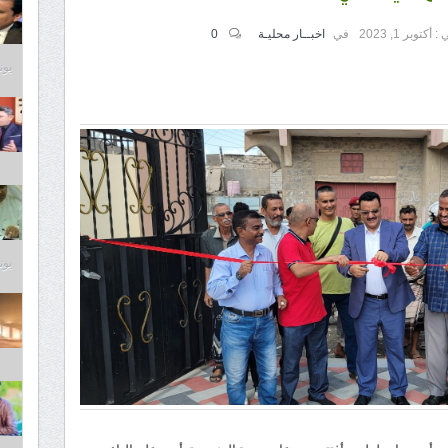
 :
أكتوبر 1, 2023
في
اخبــار محليـة
0
يونيو 9
يونيو 9