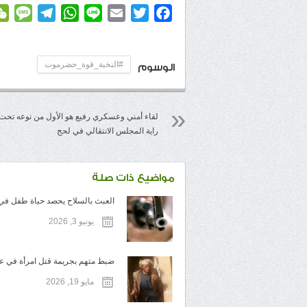
age
elegram
WhatsApp
Line
Email
Twitter
Facebook
#النخبة_قوة_حضرموت
الوسوم
لقاء أمني وعسكري رفيع هو الأول من نوعه تحت
راية المجلس الانتقالي في لحج
مواضيع ذات صلة
العبث بالسلاح يحصد حياة طفل في ت
يونيو 3, 2026
ضبط متهم بجريمة قتل امرأة في عم
مايو 19, 2026