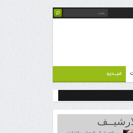
ت
فيــديو
ارشيــف
من الجدران إلى الوجدان.. ماذا تكشف