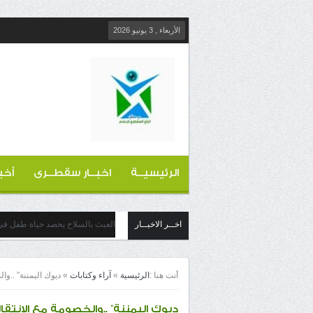
الأربعاء , 3 يونيو 2026
الرئيسيــة
اخبــار سقطــرى
أخب
اخــر الاخبــار
العبث بالسلاح يحصد حياة طفل في 
أنت هنا :
الرئيسية
»
آراء وكتابات
»
ديوك اليمننة” ..وا
ديوك اليمننة” ..والخصومة مع الانتقا