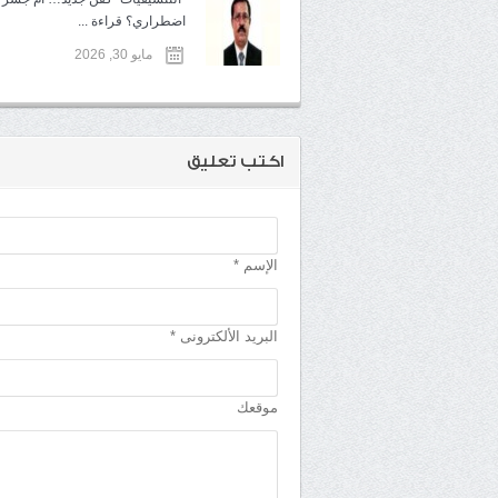
اضطراري؟ قراءة ...
مايو 30, 2026
اكتب تعليق
الإسم *
البريد الألكترونى *
موقعك