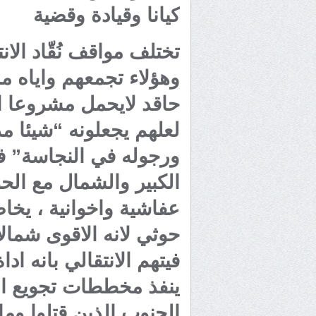
كيانا وقيادة وقضية
تختلف مواقف نُقّاد الا
وهؤلاء تجمعهم واياه م
حاقد لايحمل مشروعا ان
لعلهم يجعلونه “شيئا مذ
ورجوله في النجاسة” ف
الكبير والشمال مع الح
عفاشية واخوانية ، يخا
حوثي لانه الاقوى شمالا
فيتهم الانتقالي بانه اد
ينفذ مخططات تجويع الج
الجنوب الذين قتلوا وما