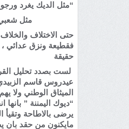
“مثل الديك يغرد ورجو
مثل شعبي
حتى الاختلاف والخلاف 
فقطيعة ونزق عدائي ، ي
حقيقة
لست بصدد تحليل القرا
عيدروس قاسم الزبيدي 
الميثاق الوطني ولا يهم 
“ديوك اليمننة ” بانها ان
يرضى بالاطاحة وتقيأ ا
مايكنون من حقد بان يص