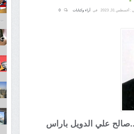
 :
أغسطس 31, 2023
في
آراء وكتابات
0
يونيو 3
.صالح علي الدويل باراس