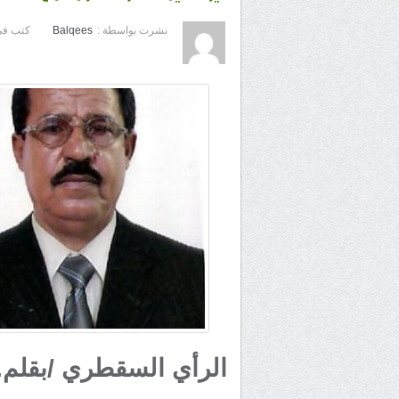
نشرت بواسطة :
Balqees
كتب في
الرأي السقطري /بقلم.