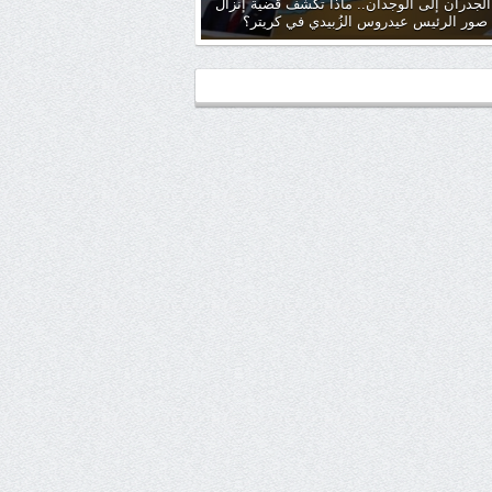
لجدران إلى الوجدان.. ماذا تكشف قضية إنزال
صور الرئيس عيدروس الزُبيدي في كريتر؟