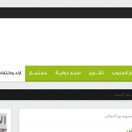
ار الجنوب
تقـــارير
اخبـار دوليـة
مجتمــع
آراء وكتابا
تعز اليمنية
ال
لخصومة مع الانتقالي
لي