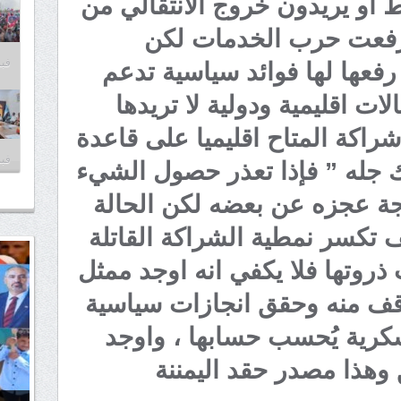
 او يريدون خروج الانتقالي من
 رفعت حرب الخدمات لكن
فبراير
رفعها لها فوائد سياسية تدعم
ات اقليمية ودولية لا تريدها
 شراكة المتاح اقليميا على قاعدة
فبراير
ترك جله ” فإذا تعذر حصول الشيء
بحجة عجزه عن بعضه لكن الحالة
 تكسر نمطية الشراكة القاتلة
وتها فلا يكفي انه اوجد ممثل
قف منه وحقق انجازات سياسية
كرية يُحسب حسابها ، واوجد
وهذا مصدر حقد اليمننة