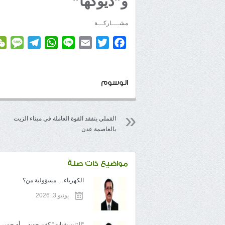
و”ديوكها”
مشــــاركـــة
age
elegram
WhatsApp
Line
Email
Twitter
Facebook
الوسوم
القملي يتفقد القوة العاملة في ميناء الزيت
بالعاصمة عدن
مواضيع ذات صلة
الكهرباء… مسؤولية من؟
يونيو 3, 2026
“التنسيقيات” كفن جديد… أم جسر