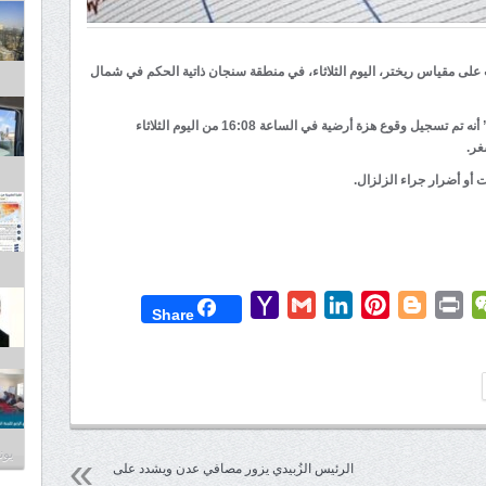
الزلازل الصيني بوقوع زلزال بقوة 5 درجات على مقياس ريختر، اليوم الثلاثاء، في منطقة سنجان ذاتية الحكم في شمال
وكتب المركز في شبكة التواصل الاجتماعي “Weibo” أنه تم تسجيل وقوع هزة أرضية في الساعة 16:08 من اليوم الثلاثاء
غر.
 أو أضرار جراء الزلزال.
Yahoo
Gmail
LinkedIn
Pinterest
Blogger
Print
WeChat
Mess
T
Share
Mail
يونيو 3
الرئيس الزُبيدي يزور مصافي عدن ويشدد على