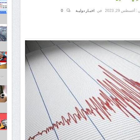
 :
أغسطس 29, 2023
في
اخبـار دوليـة
0
يونيو 3