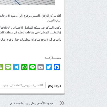
أفاد مركز 
غرب الصين.
(بالتوقيت المحلي) في مقاطعة باتشو في منطقة كاش
وأضاف أنه لا توجد هناك أي معلومات حول وقوع إصابات
مشــــاركـــة
age
elegram
WhatsApp
Line
Email
Twitter
Facebook
#خلف_عيدروس_لاستعادة_الجنوب
الوسوم
المبعوث الأممي يصل إلى العاصمة عدن