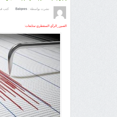
نشرت بواسطة :
Balqees
كتب في
الصين_الرأي السقطري-متابعات: