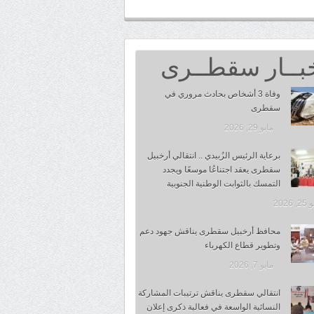
بــار سقطــرى
وفاة 3 أشخاص بحادث مروري في
سقطرى
مايو 29, 2026
برعاية الرئيس الزُبيدي .. انتقالي أرخبيل
سقطرى يعقد اجتناعُا موسعًا ويجدد
التمسك بالثوابت الوطنية الجنوبية
 2026
محافظ أرخبيل سقطرى يناقش جهود دعم
وتطوير قطاع الكهرباء
مايو 7, 2026
انتقالي سقطرى يناقش ترتيبات المشاركة
النسائية الواسعة في فعالية ذكرى إعلان