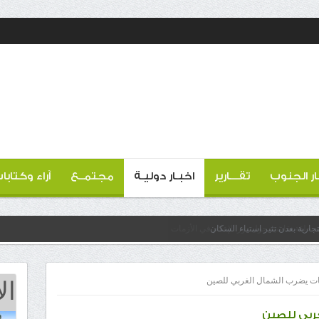
ار الجنوب
تقـــارير
اخبـار دوليـة
مجتمــع
آراء وكتابا
ارية بعدن تثير استياء السكان
ال