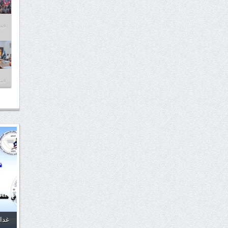
فبراير
فبراير
غدا.