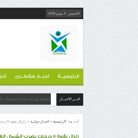
الخميس , 4 يونيو 2026
الرئيسيــة
اخبــار سقطــرى
أخب
اخــر الاخبــار
خطوط كهربائية خاصة للمنشأت التج
أنت هنا :
الرئيسية
»
اخبـار دوليـة
»
زلزال بقوة 5 درجات يضرب الشمال الغربي للصين
زلزال بقوة 5 درجات يضرب الشمال الغربي للصين