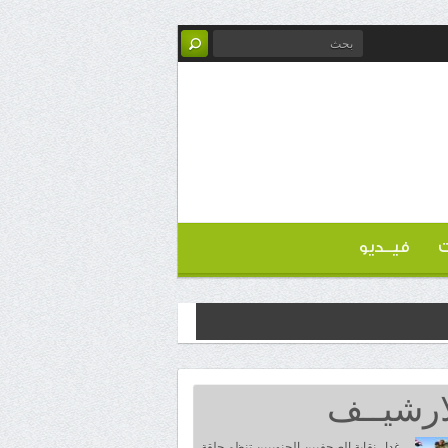
ت
فيــديو
ارشيــف
غدا.. نقابة الصحفيين الجنوبيين تنظم حلقة