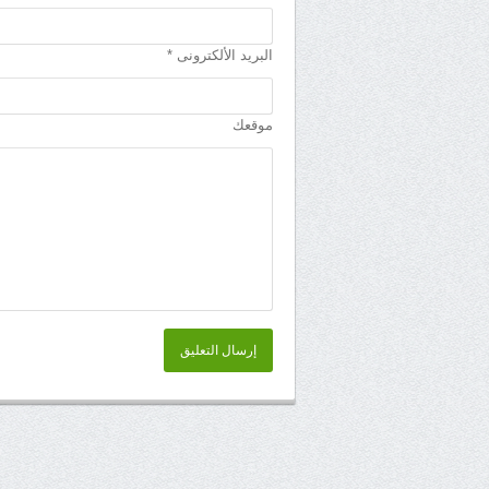
البريد الألكترونى *
موقعك
إرسال التعليق