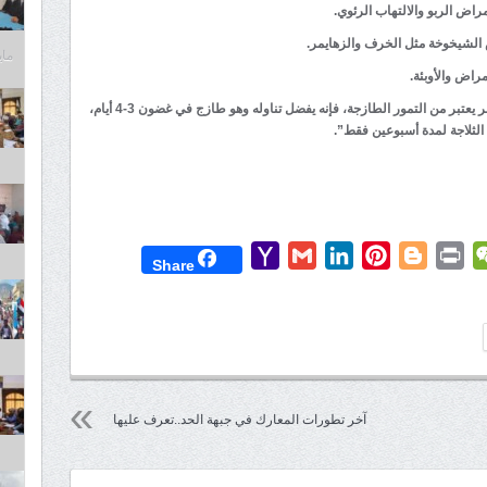
راض الربو والالتهاب الرئوي.
الشيخوخة مثل الخرف والزهايمر.
مايو 6,
مراض والأوبئة.
وتشير الاختصاصية ميرنا الفتى قائلة: “لأن البلح الأصفر يعتبر من التمور الطازجة، فإنه يفضل تناوله وهو طازج في غضون 3-4 أيام،
الثلاجة لمدة أسبوعين فقط”.
Yahoo
Gmail
LinkedIn
Pinterest
Blogger
Print
WeChat
Mess
T
Share
Mail
آخر تطورات المعارك في جبهة الحد..تعرف عليها