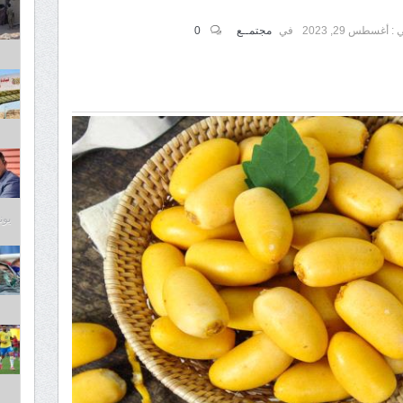
 :
أغسطس 29, 2023
في
مجتمــع
0
يونيو 4