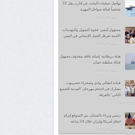
تواصل عمليات البحث عن قارب يقل 22
شخصاً قبالة سواحل المهرة
يونيو 14, 2026
مسؤول أممي: فجوة التمويل والتهديدات
الأمنية تعرقل العمل الإنساني في اليمن
يونيو 14, 2026
هيئة بريطانية: إصابة ناقلة بمقذوف مجهول
قبالة سلطنة عمان
يونيو 13, 2026
قيادة انتقالي وادي وصحراء حضرموت
تشارك في اختتام مهرجان’ المدينة للجميع
الثاني” بالغرفة
1, 2026
رئيس وزراء باكستان: من المتوقع إبرام
اتفاق أمريكا وإيران خلال 24 ساعة
يونيو 13, 2026