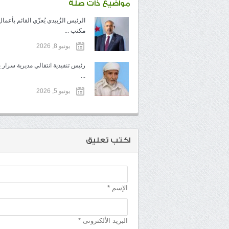
مواضيع ذات صلة
الرئيس الزُبيدي يُعزّي القائم بأعما
مكتب ...
يونيو 8, 2026
رئيس تنفيذية انتقالي مديرية سرار
...
يونيو 5, 2026
اكتب تعليق
الإسم *
البريد الألكترونى *