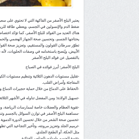
يعتبر البلح الأصفر من الفاكهة التي لا تحتوي على سعر
ضغط الدم والإنسولين في الجسم، ويعطي طاقة للريا
هناك العديد من الفوائد للبلح الأصفر، كما تؤكد اختصاصي
يحتاجها الجسم، وتحسين صحة الجهاز الهضمي والحماية 
تطوّر سرطان القولون والمستقيم، وتعزيز صحة القولون
الأبيض، ويُنصح باستخدامه في وصفات الحلويات، لأنه غ
بالتفصيل عن فوائد البلح الأصفر
البلح الأصفر: أبرز فوائده في الصباح
-تقليل مستويات الدهون الثلاثية وتنظيم مستويات الك
المفاجئة وأمراض القلب.
-الحفاظ على الدماغ من خلال حماية حجيرات الدماغ و
-تسهيل الولادة؛ ومن المفضل تناوله في الأشهر الثلاثة ا
-تقوية العظام والعضلات خاصة لممارسات الرياضة، وم
-مساهمة البلح الأصفر في توازن السوائل بالجسم وتنظ
-تحسين صحة الشعر من خلال تحسين الدورة الدموية ف
-ترميم الجلد وتعزيز مرونته، وتأخير التجاعيد التي ت
مثل الحكة، أو الطفح الجلدي.
-تقوية الجسم وإمداده بالعناصر الغذائية.