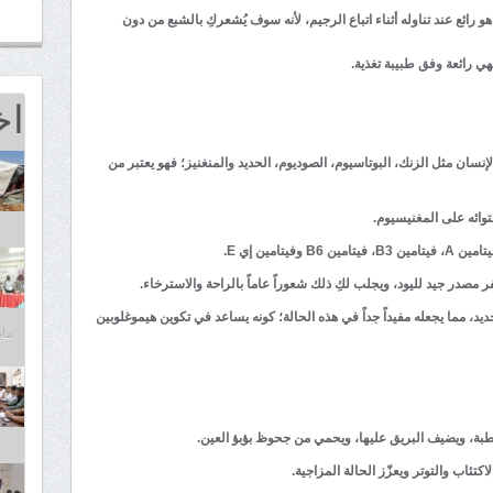
و رائع عند تناوله أثناء اتباع الرجيم، لأنه سوف يُشعركِ بالشبع من دون
ي رائعة وفق طبيبة تغذية.
اخ
لإنسان مثل الزنك، البوتاسيوم، الصوديوم، الحديد والمنغنيز؛ فهو يعتبر من
توائه على المغنيسيوم.
يتامين إي E.
ر مصدر جيد لليود، ويجلب لكِ ذلك شعوراً عاماً بالراحة والاسترخاء.
يد، مما يجعله مفيداً جداً في هذه الحالة؛ كونه يساعد في تكوين هيموغلوبين
مايو 25,
رطبة، ويضيف البريق عليها، ويحمي من جحوظ بؤبؤ العين.
كتئاب والتوتر ويعزّز الحالة المزاجية.