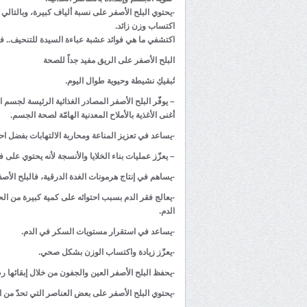
-يحتوي البلح الأصفر على نسبة ألياف كبيرة، وبالتالي ه
اكتساب وزن زائد.
اكتشفي ما هي فوائد عشبة عباءة السيدة للتنحيف.. فه
البلح الأصفر على الريق مفيد جداً للصحة
تُبقيكِ نشيطة وحيوية طوال اليوم.
– يوفّر البلح الأصفر المصادر الغذائية الرئيسة لجسم ا
أغنى الأغذية بالأملاح المعدنية الهامّة لصحة الجسم.
-يساعد في تعزيز المناعة ومحاربة الالتهابات بفضل اح
– يعزّز عمليات بناء الخلايا والأنسجة لأنه يحتوي على فيتامين A، فيتامين B3، فيتامين B6 وف
-يساهم في إنتاج هرمونات الغدة الدرقية، فالبلح الأصف
-يعالج فقر الدم بسبب احتوائه على كمية كبيرة من الحد
الدم.
-يساعد في استقرار مستويات السكر في الدم.
-يعزّز زيادة واكتساب الوزن بشكل صحي.
-يحفظ البلح الأصفر العين والجفون من خلال إبقائها 
-يحتوي البلح الأصفر على بعض العناصر التي تحدّ من الا