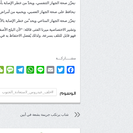
-يعزّز صحة الجهاز التنفسي، ويحدّ من خطر الإصابة بأم
-يحافظ على صحة الجهاز العصبي، ويحميه من أمراض 
-يعزّز صحة الجهاز المناعي ويحد ّمن خطر الإصابة بالأ
فهو قابل للتلف بسرعة، ولذلك يُفضل الاحتفاظ به في 
مشــــاركـــة
age
elegram
WhatsApp
Line
Email
Twitter
Facebook
#خلف_عيدروس_لاستعادة_الجنوب
الوسوم
شاب يرتكب جريمة بشعة في أبين