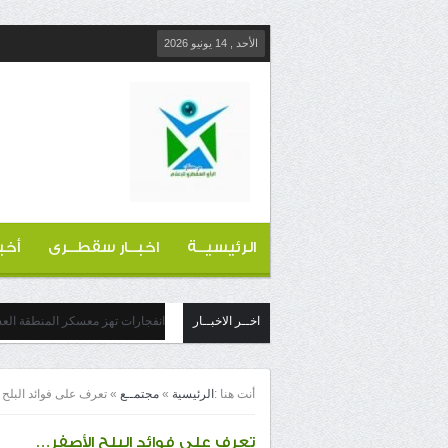
الأحد , 14 يونيو 2026
الرئيسيــة
اخبــار سقطــرى
أخب
اخــر الاخبــار
انفجارات تهز معسكر المنطقة العس
أنت هنا :
الرئيسية
»
مجتمــع
»
تعرف على فوائد البلح
تعرف على فوائد البلح الأصفر…