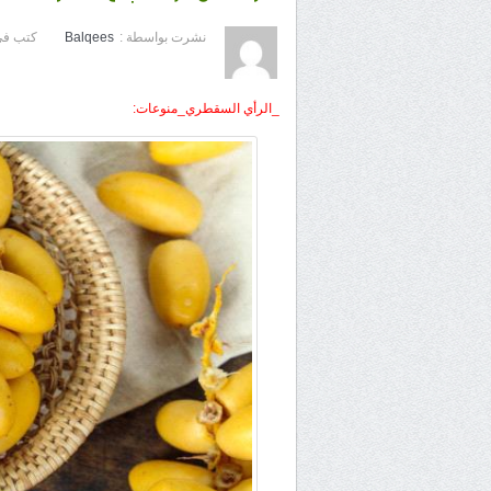
نشرت بواسطة :
Balqees
كتب في
_الرأي السقطري_منوعات: