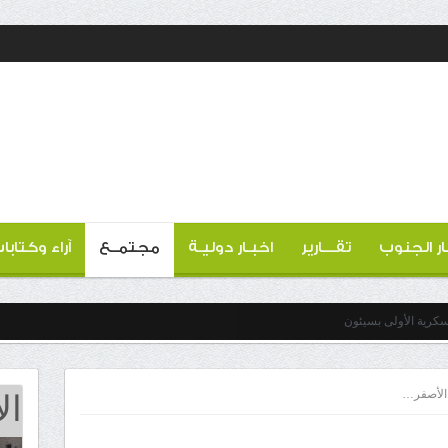
ار الجنوب
تقـــارير
اخبـار دوليـة
مجتمــع
آراء وكتابا
كرية الأولى بسيئون
ال
 الأصفر…