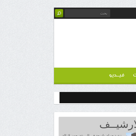
ت
فيــديو
ارشيــف
تنفيذ حملة واسعة في البريقة بعدن لإزالة