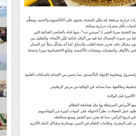
ات حرارية مرتفعة. إنه مليّن للمعدة، يحتوي على الكالسيوم والحديد، وينظِّم
ضيات بأقل سعرات حرارية ممكنة.
ة التغذية ميرنا الفتى لـ”سيدتي نت”، منها غناه بالعناصر الغذائية التي
من حدوث الإمساك لما فيه من ألياف غذائية تليّن الأمعاء، والتقليل من
 بشكل عام، تعزيز صحة القلب والدماغ. كما أنه يشكّل بديلاً عن السكر
ني بالألياف والمغذيات ومضادات الأكسدة. وتتابع الاختصاصية ميرنا متحدثة
ولسترول ومقاومة الإجهاد التأكسدي، مما يحمي من الإصابة بالسكتات القلبية
تنشيط وظائفها، مما يساعد في الوقاية من مرض الزهايمر.
لأخيرة قبل الولادة.
يونيو 3
نع الأمراض المرتبظة بها مثل هشاشة العظام.
يم عمل العضلات، نظراً لاحتوائه على كميات كبيرة من البوتاسيوم.
ي فروة الرأس، مما قد يعزز نمو الشعر ويمنع تساقطه.
ظهر على البشرة، وعلامات التقدّم في السن، ومحاربة مشاكل الجلد الأخرى